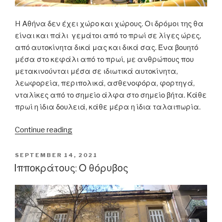
H Αθήνα δεν έχει χώρο και χώρους. Οι δρόμοι της θα
είναι και πάλι γεμάτοι από το πρωί σε λίγες ώρες,
από αυτοκίνητα δικά μας και δικά σας. Ένα βουητό
μέσα στο κεφάλι από το πρωί, με ανθρώπους που
μετακινούνται μέσα σε ιδιωτικά αυτοκίνητα,
λεωφορεία, περιπολικά, ασθενοφόρα, φορτηγά,
νταλίκες από το σημείο άλφα στο σημείο βήτα. Κάθε
πρωί η ίδια δουλειά, κάθε μέρα η ίδια ταλαιπωρία.
“Πράσινο
Continue reading
πάνω,
οχήματα
POSTED
SEPTEMBER 14, 2021
ON
κάτω”
Ιπποκράτους: Ο θόρυβος