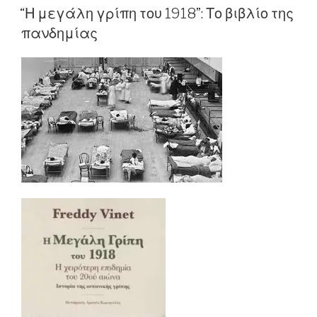
ON
“Η μεγάλη γρίπη του 1918”: Το βιβλίο της
πανδημίας