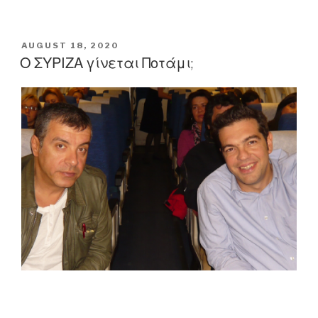
και
αγωνία
για
POSTED
AUGUST 18, 2020
ON
την
Ο ΣΥΡΙΖΑ γίνεται Ποτάμι;
πανδημία”