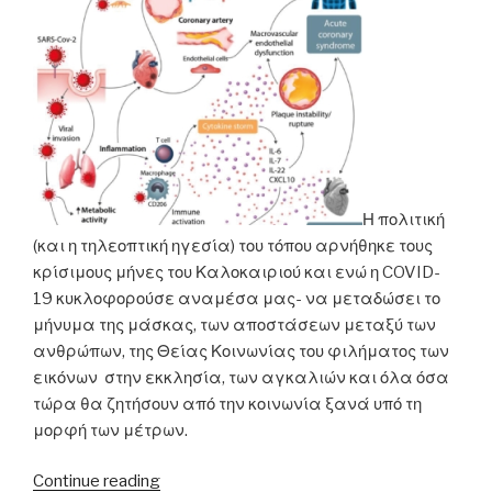
Η πολιτική
(και η τηλεοπτική ηγεσία) του τόπου αρνήθηκε τους
κρίσιμους μήνες του Καλοκαιριού και ενώ η COVID-
19 κυκλοφορούσε αναμέσα μας- να μεταδώσει το
μήνυμα της μάσκας, των αποστάσεων μεταξύ των
ανθρώπων, της Θείας Κοινωνίας του φιλήματος των
εικόνων στην εκκλησία, των αγκαλιών και όλα όσα
τώρα θα ζητήσουν από την κοινωνία ξανά υπό τη
μορφή των μέτρων.
“Αγρύπνια
Continue reading