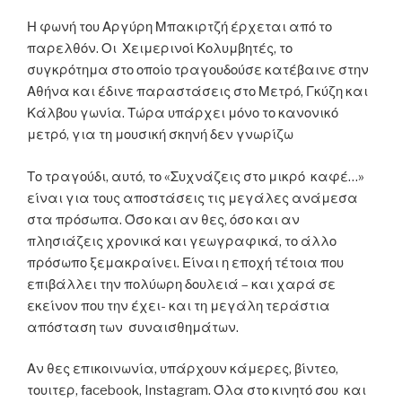
Η φωνή του Αργύρη Μπακιρτζή έρχεται από το
παρελθόν. Οι Χειμερινοί Κολυμβητές, το
συγκρότημα στο οποίο τραγουδούσε κατέβαινε στην
Αθήνα και έδινε παραστάσεις στο Μετρό, Γκύζη και
Κάλβου γωνία. Τώρα υπάρχει μόνο το κανονικό
μετρό, για τη μουσική σκηνή δεν γνωρίζω
Το τραγούδι, αυτό, το «Συχνάζεις στο μικρό καφέ…»
είναι για τους αποστάσεις τις μεγάλες ανάμεσα
στα πρόσωπα. Όσο και αν θες, όσο και αν
πλησιάζεις χρονικά και γεωγραφικά, το άλλο
πρόσωπο ξεμακραίνει. Είναι η εποχή τέτοια που
επιβάλλει την πολύωρη δουλειά – και χαρά σε
εκείνον που την έχει- και τη μεγάλη τεράστια
απόσταση των συναισθημάτων.
Αν θες επικοινωνία, υπάρχουν κάμερες, βίντεο,
τουιτερ, facebook, Instagram. Όλα στο κινητό σου και