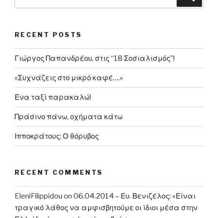
for:
RECENT POSTS
Γιώργος Παπανδρέου, στις “18 Σοσιαλισμός”!
«Συχνάζεις στο μικρό καφέ….»
Ένα ταξί παρακαλώ!
Πράσινο πάνω, οχήματα κάτω
Ιπποκράτους: Ο θόρυβος
RECENT COMMENTS
EleniFilippidou
on
06.04.2014 – Ευ. Βενιζέλος: «Είναι
τραγικό λάθος να αμφισβητούμε οι ίδιοι μέσα στην