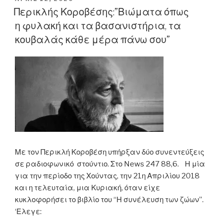
ON
Περικλής Κοροβέσης:”Βιώματα όπως
η φυλακή και τα βασανιστήρια, τα
κουβαλάς κάθε μέρα πάνω σου”
Με τον Περικλή Κοροβέση υπήρξαν δύο συνεντεύξεις
σε ραδιοφωνικό στούντιο. Στο News 247 88,6. Η μία
για την περίοδο της Χούντας, την 21η Απριλίου 2018
και η τελευταία, μια Κυριακή, όταν είχε
κυκλοφορήσει το βιβλίο του “Η συνέλευση των ζώων”.
‘Ελεγε: