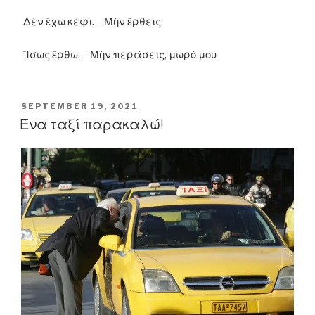
Δὲν ἔχω κέφι. – Μὴν ἔρθεις.
Ἴσως ἔρθω. – Μὴν περάσεις, μωρό μου
POSTED
SEPTEMBER 19, 2021
ON
Ένα ταξί παρακαλώ!