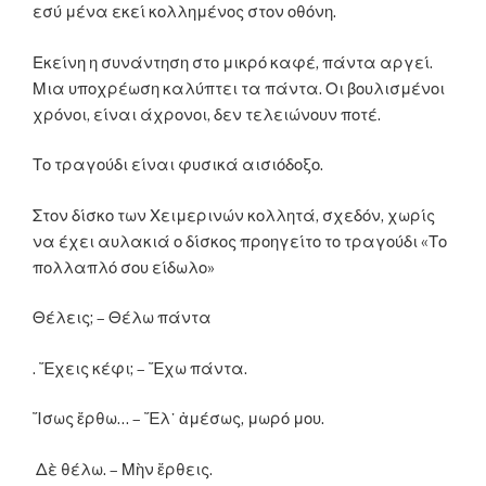
εσύ μένα εκεί κολλημένος στον οθόνη.
Εκείνη η συνάντηση στο μικρό καφέ, πάντα αργεί.
Μια υποχρέωση καλύπτει τα πάντα. Οι βουλισμένοι
χρόνοι, είναι άχρονοι, δεν τελειώνουν ποτέ.
Το τραγούδι είναι φυσικά αισιόδοξο.
Στον δίσκο των Χειμερινών κολλητά, σχεδόν, χωρίς
να έχει αυλακιά ο δίσκος προηγείτο το τραγούδι «Το
πολλαπλό σου είδωλο»
Θέλεις; – Θέλω πάντα
. Ἔχεις κέφι; – Ἔχω πάντα.
Ἴσως ἔρθω… – Ἔλ᾿ ἀμέσως, μωρό μου.
Δὲ θέλω. – Μὴν ἔρθεις.