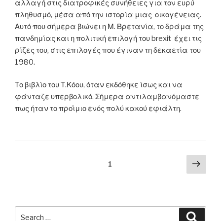
αλλαγή στις διατροφικές συνήθειες για τον ευρύ
πληθυσμό, μέσα από την ιστορία μιας οικογένειας.
Αυτό που σήμερα βιώνει η Μ. Βρετανία, το δράμα της
πανδημίας και η πολιτική επιλογή του brexit έχει τις
ρίζες του, στις επιλογές που έγιναν τη δεκαετία του
1980.
Το βιβλίο του Τ.Κόου, όταν εκδόθηκε ίσως και να
φάνταζε υπερβολικό. Σήμερα αντιλαμβανόμαστε
πως ήταν το προϊμιο ενός πολύ κακού εφιάλτη.
Posts
Next
Page
1
pag
navigation
Search
Searc