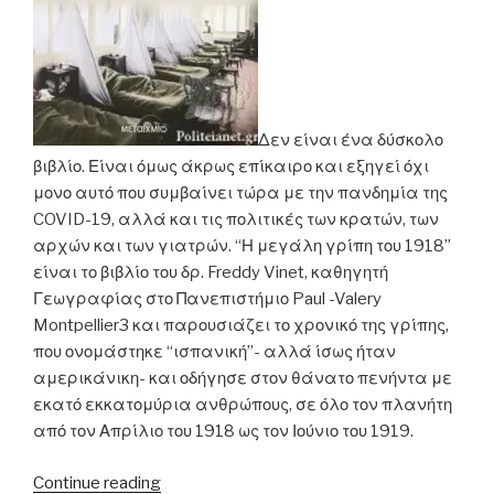
Δεν είναι ένα δύσκολο
βιβλίο. Είναι όμως άκρως επίκαιρο και εξηγεί όχι
μονο αυτό που συμβαίνει τώρα με την πανδημία της
COVID-19, αλλά και τις πολιτικές των κρατών, των
αρχών και των γιατρών. “Η μεγάλη γρίπη του 1918”
είναι το βιβλίο του δρ. Freddy Vinet, καθηγητή
Γεωγραφίας στο Πανεπιστήμιο Paul -Valery
Montpellier3 και παρουσιάζει το χρονικό της γρίπης,
που ονομάστηκε “ισπανική”- αλλά ίσως ήταν
αμερικάνικη- και οδήγησε στον θάνατο πενήντα με
εκατό εκκατομύρια ανθρώπους, σε όλο τον πλανήτη
από τον Απρίλιο του 1918 ως τον Ιούνιο του 1919.
““Η
Continue reading