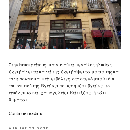
Στην Ιπποκράτους μια γυναίκα μεγάλης ηλικίας
έχει βάλει τα καλά της, έχει βάψει τα μάτια της και
το πρόσωπο και κάνει βόλτες, στο στενό μπαλκόνι
του σπιτιού της. Βγαίνει το μεσημέρι, βγαίνει το
απόγευμα και χαμογελάει. Κάτι ξέρει ή κάτι
θυμάται.
“Ιπποκράτους:
Continue reading
Ο
θόρυβος”
POSTED
AUGUST 20, 2020