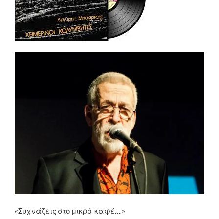
«Συχνάζεις στο μικρό καφέ….»