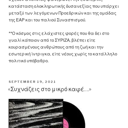
κατάσταση ολοκληρωτικής δυσανεξίας που υπάρχει
μεταξύ των λεγόμενων Προεδρικών και της ομάδας
της ΕΑΡ και του παλιού Συνασπισμού.
**Ο κόσμος στις ελάχιστες φορές που θα δει στο
γυαλί κάποιον από το ΣΥΡΙΖΑ, βλέπει είτε
κουρασμένους ανθρώπους από τη ζωή και την
εσωτερική ίντριγκα, είτε νέους χωρίς το κατάλληλο
πολιτικό υπόβαθρο.
POSTED
SEPTEMBER 19, 2021
ON
«Συχνάζεις στο μικρό καφέ….»