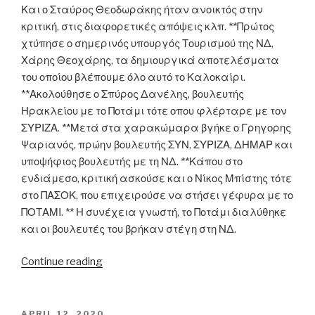
Και ο Σταύρος Θεοδωράκης ήταν ανοικτός στην
κριτική, στις διαφορετικές απόψεις κλπ. **Πρώτος
χτύπησε ο σημερινός υπουργός Τουρισμού της ΝΔ,
Χάρης Θεοχάρης, τα δημιουργικά αποτελέσματα
του οποίου βλέπουμε όλο αυτό το Καλοκαίρι.
**Ακολούθησε ο Σπύρος Δανέλης, βουλευτής
Ηρακλείου με το Ποτάμι τότε οπου φλέρταρε με τον
ΣΥΡΙΖΑ. **Μετά στα χαρακώμαρα βγήκε ο Γρηγορης
Ψαριανός, πρώην βουλευτής ΣΥΝ, ΣΥΡΙΖΑ, ΔΗΜΑΡ και
υποψήφιος βουλευτής με τη ΝΔ. **Κάπου στο
ενδιάμεσο, κριτική ασκούσε και ο Νίκος Μπίστης τότε
στο ΠΑΣΟΚ, που επιχειρούσε να στήσει γέφυρα με το
ΠΟΤΑΜΙ. ** Η συνέχεια γνωστή, το Ποτάμι διαλύθηκε
και οι βουλευτές του βρήκαν στέγη στη ΝΔ.
“Ο
Continue reading
ΣΥΡΙΖΑ
γίνεται
Ποτάμι;”
POSTED
APRIL 12, 2020