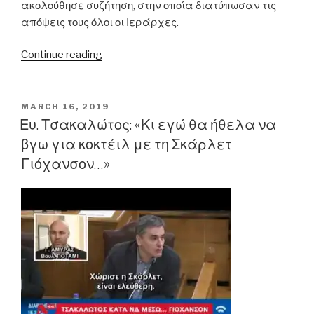
ακολούθησε συζήτηση, στην οποία διατύπωσαν τις
απόψεις τους όλοι οι Ιεράρχες.
“Ιερά
Continue reading
Σύνοδος:
«Πορνεία,
κάθε
POSTED
MARCH 16, 2019
ON
άλλη
Ευ. Τσακαλώτος: «Κι εγώ θα ήθελα να
συζυγική
βγω για κοκτέιλ με τη Σκάρλετ
σχέση
Γιόχανσον…»
εκτός
γάμου»”