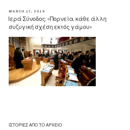
«Περάσαμε
το
POSTED
MARCH 17, 2019
ON
πιο
Ιερά Σύνοδος: «Πορνεία, κάθε άλλη
σκληρό
συζυγική σχέση εκτός γάμου»
πακέτο
λιτότητας
στη
σύγχρονη
ιστορία
της
Ελλάδας»”
ΙΣΤΟΡΙΕΣ ΑΠΟ ΤΟ ΑΡΧΕΙΟ