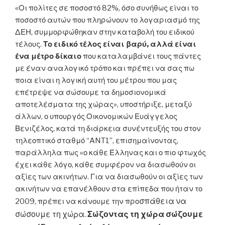
«Οι πολίτες σε ποσοστό 82%, όσο συνήθως είναι το
ποσοστό αυτών που πληρώνουν το λογαριασμό της
ΔΕΗ, συμμορφώθηκαν στην καταβολή του ειδικού
τέλους.
Το ειδικό τέλος είναι βαρύ, αλλά είναι
ένα μέτρο δίκαιο
που καταλαμβάνει τους πάντες
με έναν αναλογικό τρόπο και πρέπει να σας πω
ποια είναι η λογική αυτή του μέτρου που μας
επέτρεψε να σώσουμε τα δημοσιονομικά
αποτελέσματα της χώρας», υποστήριξε, μεταξύ
άλλων, ο υπουργός Οικονομικών Ευάγγελος
Βενιζέλος, κατά τη διάρκεια συνέντευξής του στον
τηλεοπτικό σταθμό “ANT1”, επισημαίνοντας,
παράλληλα πως «ο κάθε Έλληνας και ο πιο φτωχός
έχει κάθε λόγο, κάθε συμφέρον να διασωθούν οι
αξίες των ακινήτων. Για να διασωθούν οι αξίες των
ακινήτων να επανέλθουν στα επίπεδα που ήταν το
σπάθεια να
2009, πρέπει να κάνουμε την προ
σώσουμε τη χώρα.
Σώζοντας τη χώρα σώζουμε