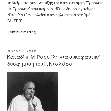
τη διάρκεια συνέντευξής της στην εκπομπή ”Πρόσωπο
με Πρόσωπο” που παρουσιάζει ο δημοσιογράφος
Νίκος Χατζηνικολάου στον τηλεοπτικό σταθμό
”ALTER”.
“Ντ.
Continue reading
Μπακογιάννη:
«Πράγματι
είχα
POSTED
MARCH 7, 2019
ON
ζητήσει
Καταδίκη Μ. Ρασούλη για συκοφαντική
καφετιέρες
δυσφήμιση του Γ. Νταλάρα
από
τη
SIEMENS…»”