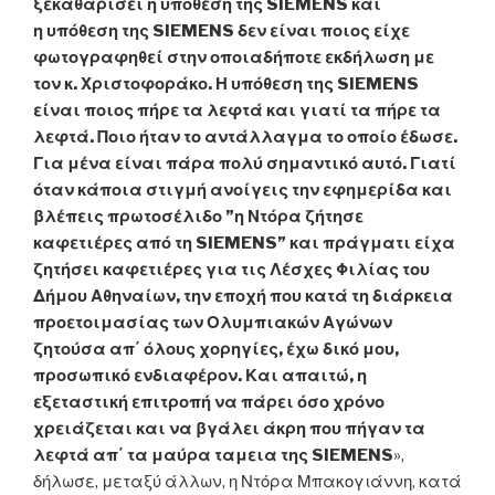
ξεκαθαρίσει η υπόθεση της SIEMENS και
η υπόθεση της SIEMENS δεν είναι ποιος είχε
φωτογραφηθεί στην οποιαδήποτε εκδήλωση με
τον κ. Χριστοφοράκο. Η υπόθεση της SIEMENS
είναι ποιος πήρε τα λεφτά και γιατί τα πήρε τα
λεφτά. Ποιο ήταν το αντάλλαγμα το οποίο έδωσε.
Για μένα είναι πάρα πολύ σημαντικό αυτό. Γιατί
όταν κάποια στιγμή ανοίγεις την εφημερίδα και
βλέπεις πρωτοσέλιδο ”η Ντόρα ζήτησε
καφετιέρες από τη SIEMENS” και πράγματι είχα
ζητήσει καφετιέρες για τις Λέσχες Φιλίας του
Δήμου Αθηναίων, την εποχή που κατά τη διάρκεια
προετοιμασίας των Ολυμπιακών Αγώνων
ζητούσα απ΄ όλους χορηγίες, έχω δικό μου,
προσωπικό ενδιαφέρον. Και απαιτώ, η
εξεταστική επιτροπή να πάρει όσο χρόνο
χρειάζεται και να βγάλει άκρη που πήγαν τα
λεφτά απ΄ τα μαύρα ταμεια της SIEMENS
»,
δήλωσε, μεταξύ άλλων, η Ντόρα Μπακογιάννη, κατά