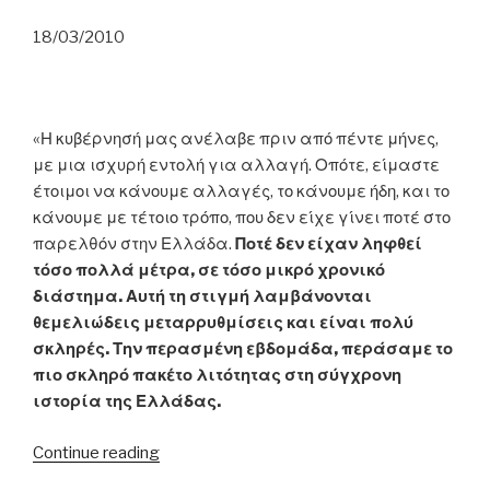
18/03/2010
«Η κυβέρνησή μας ανέλαβε πριν από πέντε μήνες,
με μια ισχυρή εντολή για αλλαγή. Οπότε, είμαστε
έτοιμοι να κάνουμε αλλαγές, το κάνουμε ήδη, και το
κάνουμε με τέτοιο τρόπο, που δεν είχε γίνει ποτέ στο
παρελθόν στην Ελλάδα.
Ποτέ δεν είχαν ληφθεί
τόσο πολλά μέτρα, σε τόσο μικρό χρονικό
διάστημα. Αυτή τη στιγμή λαμβάνονται
θεμελιώδεις μεταρρυθμίσεις και είναι πολύ
σκληρές. Την περασμένη εβδομάδα, περάσαμε το
πιο σκληρό πακέτο λιτότητας στη σύγχρονη
ιστορία της Ελλάδας.
“Γ.
Continue reading
Παπανδρέου: