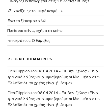
Γιώργος Παπανδρέου, στις “18 Σοσιαλισμός”!
«Συχνάζεις στο μικρό καφέ….»
Ένα ταξί παρακαλώ!
Πράσινο πάνω, οχήματα κάτω
Ιπποκράτους: Ο θόρυβος
RECENT COMMENTS
EleniFilippidou
on
06.04.2014 – Ευ. Βενιζέλος: «Είναι
τραγικό λάθος να αμφισβητούμε οι ίδιοι μέσα στην
Ελλάδα ότι το χρέος είναι βιώσιμο»
EleniFilippidou
on
06.04.2014 – Ευ. Βενιζέλος: «Είναι
τραγικό λάθος να αμφισβητούμε οι ίδιοι μέσα στην
Ελλάδα ότι το χρέος είναι βιώσιμο»