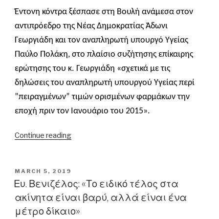
Έντονη κόντρα ξέσπασε στη Βουλή ανάμεσα στον
αντιπρόεδρο της Νέας Δημοκρατίας Άδωνι
Γεωργιάδη και τον αναπληρωτή υπουργό Υγείας
Παύλο Πολάκη, στο πλαίσιο συζήτησης επίκαιρης
ερώτησης του κ. Γεωργιάδη «σχετικά με τις
δηλώσεις του αναπληρωτή υπουργού Υγείας περί
”πειραγμένων” τιμών ορισμένων φαρμάκων την
εποχή πριν τον Ιανουάριο του 2015».
“Άδ.
Continue reading
Γεωργιάδης:
«Εγώ
δεν
POSTED
MARCH 5, 2019
ON
είμαι
Ευ. Βενιζέλος: «Το ειδικό τέλος στα
Πολάκης.
ακίνητα είναι βαρύ, αλλά είναι ένα
Εγώ
μέτρο δίκαιο»
θα