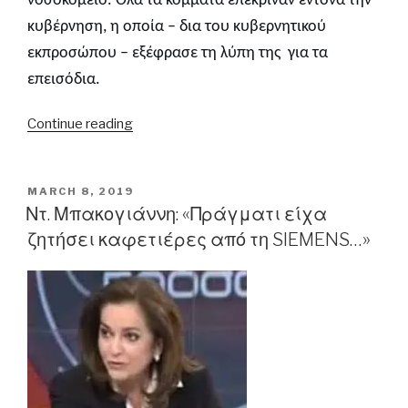
νοσοκομείο. Όλα τα κόμματα επέκριναν έντονα την
κυβέρνηση, η οποία – δια του κυβερνητικού
εκπροσώπου – εξέφρασε τη
λύπη της για τα
επεισόδια.
“Τα
Continue reading
”σοσιαλιστικά”
ΜΑΤ
κατατρόπωσαν
POSTED
MARCH 8, 2019
ON
τα
Ντ. Μπακογιάννη: «Πράγματι είχα
”περήφανα
ζητήσει καφετιέρες από τη SIEMENS…»
γηρατειά”…”