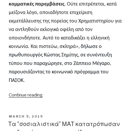
κομματικές παρεμβάσεις
. Ούτε επιτρέπεται, κατά
μείζονα λόγο, οποιαδήποτε επιχείριση
εκμετάλλευσης της πορείας του Χρηματιστηρίου για
να αντληθούν εκλογικά οφέλη από τον
οποιονδήποτε. Αυτό το καταδικάζει η ελληνική
κοινωνία. Και πιστεύω, σκληρά»,
δήλωσε ο
πρωθυπουργός Κώστας Σημίτης, σε συνέντευξη
τύπου που παραχώρησε, στο Ζάππειο Μέγαρο,
παρουσιάζοντας το κοινωνικό πρόγραμμα του
ΠΑΣΟΚ.
“Κ.
Continue reading
Σημίτης:
«Το
ελληνικό
POSTED
MARCH 9, 2019
ON
Χρηματιστήριο
Τα ”σοσιαλιστικά” ΜΑΤ κατατρόπωσαν
έχει