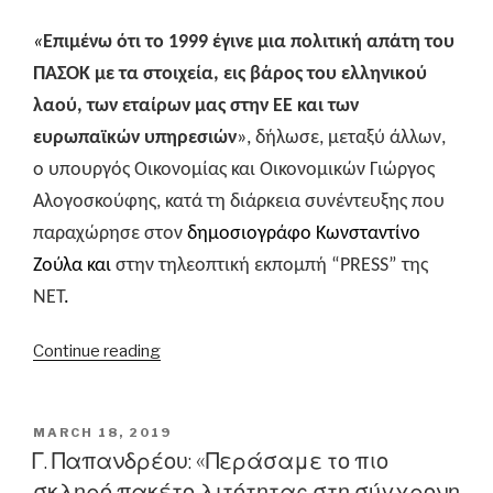
«
Επιμένω ότι το 1999 έγινε μια πολιτική απάτη του
ΠΑΣΟΚ με τα στοιχεία, εις βάρος του ελληνικού
λαού, των εταίρων μας στην ΕΕ και των
ευρωπαϊκών υπηρεσιών
»
, δήλωσε, μεταξύ άλλων,
ο υπουργός Οικονομίας και Οικονομικών Γιώργος
Αλογοσκούφης,
κατά τη διάρκεια συνέντευξης που
παραχώρησε στον
δημοσιογράφο Κωνσταντίνο
Ζούλα και
στην τηλεοπτική εκπομπή “ΡRΕSS” της
ΝΕΤ
.
“Γ.
Continue reading
Αλογοσκούφης:
«Το
1999
POSTED
MARCH 18, 2019
ON
έγινε
Γ. Παπανδρέου: «Περάσαμε το πιο
πολιτική
σκληρό πακέτο λιτότητας στη σύγχρονη