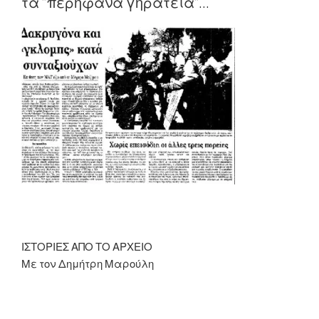
τα ”περήφανα γηρατειά”…
θετική
και
σίγουρη
προοπτική»”
ΙΣΤΟΡΙΕΣ ΑΠΟ ΤΟ ΑΡΧΕΙΟ
Με τον Δημήτρη Μαρούλη