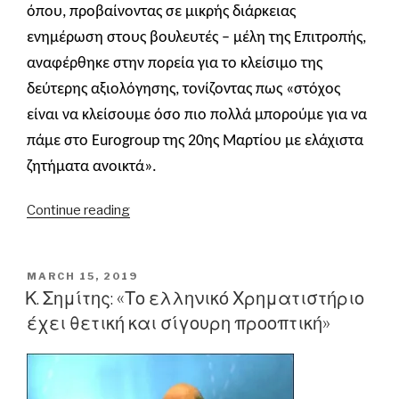
όπου,
προβαίνοντας
σε μικρής διάρκειας
ενημέρωση στους βουλευτές – μέλη της Επιτροπής,
αναφέρθηκε στην πορεία για το κλείσιμο της
δεύτερης αξιολόγησης, τονίζοντας πως «στόχος
είναι να κλείσουμε όσο πιο πολλά μπορούμε για να
πάμε στο
E
urogroup της 20
ης
Μαρτίου με ελάχιστα
ζητήματα ανοικτά».
“Ευ.
Continue reading
Τσακαλώτος:
«Κι
εγώ
POSTED
MARCH 15, 2019
ON
θα
Κ. Σημίτης: «Το ελληνικό Χρηματιστήριο
ήθελα
έχει θετική και σίγουρη προοπτική»
να
βγω για
κοκτέιλ με