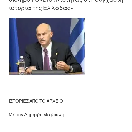
απάτη
ιστορία της Ελλάδας»
του
ΠΑΣΟΚ
με
τα
στοιχεία
ένταξης
της
χώρας
στην
ΟΝΕ»”
ΙΣΤΟΡΙΕΣ ΑΠΟ ΤΟ ΑΡΧΕΙΟ
Με τον Δημήτρη Μαρούλη