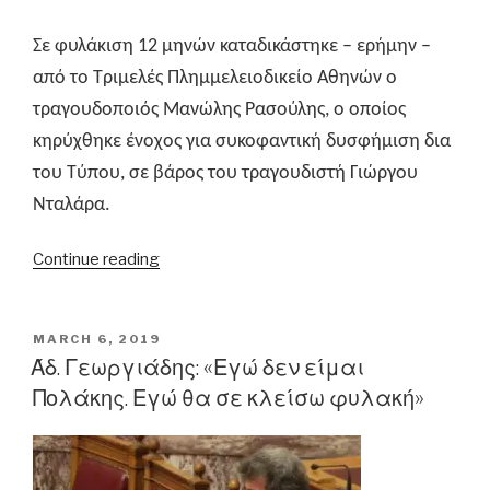
Σε φυλάκιση 12 μηνών καταδικάστηκε –
ερήμην –
από το Τριμελές Πλημμελειοδικείο Αθηνών ο
τραγουδοποιός Μανώλης Ρασούλης, ο οποίος
κηρύχθηκε ένοχος για συκοφαντική δυσφήμιση δια
του Τύπου, σε βάρος του τραγουδιστή Γιώργου
Νταλάρα.
“Καταδίκη
Continue reading
Μ.
Ρασούλη
για
POSTED
MARCH 6, 2019
ON
συκοφαντική
Άδ. Γεωργιάδης: «Εγώ δεν είμαι
δυσφήμιση
Πολάκης. Εγώ θα σε κλείσω φυλακή»
του
Γ.
Νταλάρα”