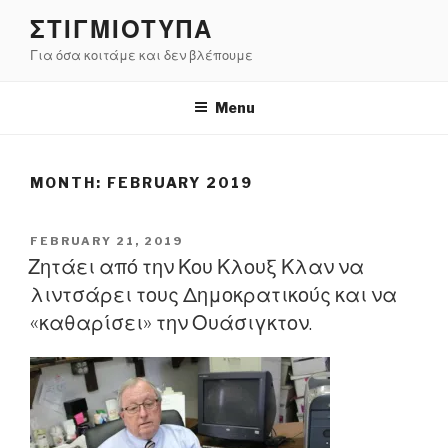
Skip
ΣΤΙΓΜΙΟΤΥΠΑ
to
Για όσα κοιτάμε και δεν βλέπουμε
content
Menu
MONTH:
FEBRUARY 2019
POSTED
FEBRUARY 21, 2019
ON
Ζητάει από την Κου Κλουξ Κλαν να
λιντσάρει τους Δημοκρατικούς και να
«καθαρίσει» την Ουάσιγκτον.