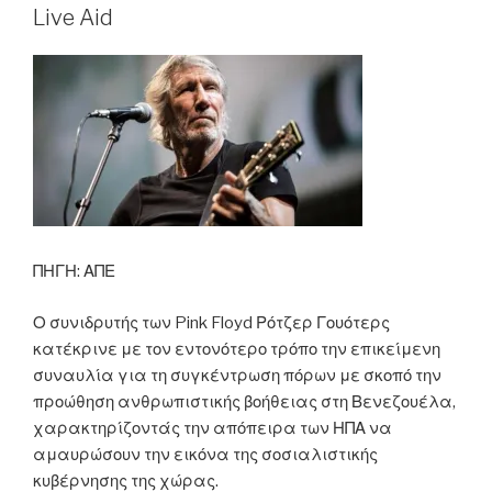
να
Live Aid
λιντσάρει
τους
Δημοκρατικούς
και
να
«καθαρίσει»
την
Ουάσιγκτον.”
ΠΗΓΗ: ΑΠΕ
Ο συνιδρυτής των Pink Floyd Ρότζερ Γουότερς
κατέκρινε με τον εντονότερο τρόπο την επικείμενη
συναυλία για τη συγκέντρωση πόρων με σκοπό την
προώθηση ανθρωπιστικής βοήθειας στη Βενεζουέλα,
χαρακτηρίζοντάς την απόπειρα των ΗΠΑ να
αμαυρώσουν την εικόνα της σοσιαλιστικής
κυβέρνησης της χώρας.