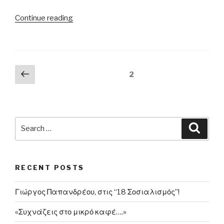
“Ρότζερ
Continue reading
Γουότερς
(Pink
Floyd)
εναντίον
Posts
Previous
Page
2
Ρίτσαρντ
page
navigation
Μπράνσον
για
το
Search
Venezuela
Searc
for:
Live
Aid”
RECENT POSTS
Γιώργος Παπανδρέου, στις “18 Σοσιαλισμός”!
«Συχνάζεις στο μικρό καφέ….»