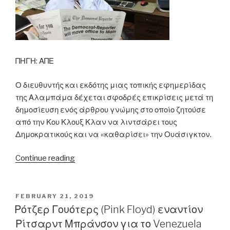
ΠΗΓΗ: ΑΠΕ
Ο διευθυντής και εκδότης μιας τοπικής εφημερίδας
της Αλαμπάμα δέχεται σφοδρές επικρίσεις μετά τη
δημοσίευση ενός άρθρου γνώμης στο οποίο ζητούσε
από την Κου Κλουξ Κλαν να λιντσάρει τους
Δημοκρατικούς και να «καθαρίσει» την Ουάσιγκτον.
“Ζητάει
Continue reading
από
την
Κου
POSTED
FEBRUARY 21, 2019
ON
Κλουξ
Ρότζερ Γουότερς (Pink Floyd) εναντίον
Κλαν
Ρίτσαρντ Μπράνσον για το Venezuela