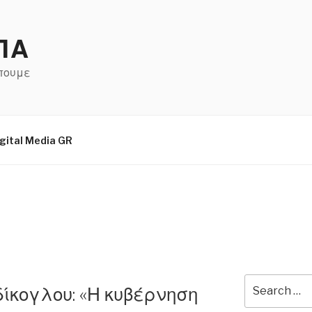
ΠΑ
έπουμε
gital Media GR
Search
εδίκογλου: «Η κυβέρνηση
for: