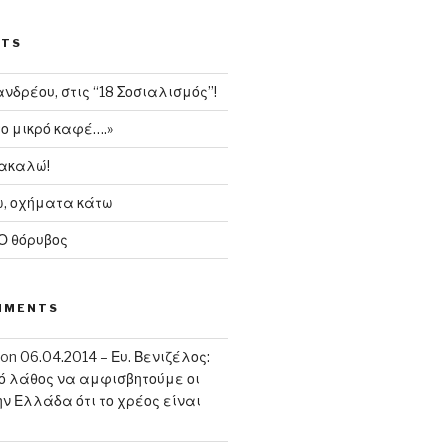
STS
δρέου, στις “18 Σοσιαλισμός”!
το μικρό καφέ….»
ρακαλώ!
, οχήματα κάτω
 Ο θόρυβος
MMENTS
on
06.04.2014 – Ευ. Βενιζέλος:
κό λάθος να αμφισβητούμε οι
ην Ελλάδα ότι το χρέος είναι