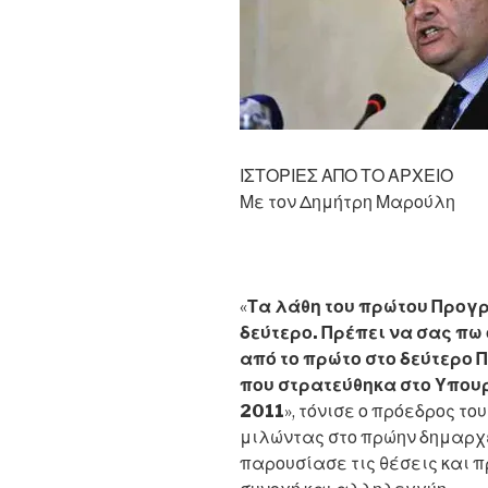
να
πέσει
στη
μέση
ελληνική
οικογένεια
ΙΣΤΟΡΙΕΣ ΑΠΟ ΤΟ ΑΡΧΕΙΟ
και
Με τον Δημήτρη Μαρούλη
στα
ασθενέστε
στρώματα»”
«
Τα λάθη του πρώτου Προγ
δεύτερο. Πρέπει να σας π
από το πρώτο στο δεύτερο 
που στρατεύθηκα στο Υπουρ
2011
», τόνισε ο πρόεδρος τ
μιλώντας στο πρώην δημαρχ
παρουσίασε τις θέσεις και π