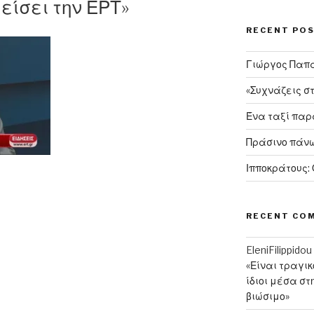
ίσει την ΕΡΤ»
RECENT PO
Γιώργος Παπαν
«Συχνάζεις σ
Ένα ταξί πα
Πράσινο πάνω
Ιπποκράτους:
RECENT CO
EleniFilippidou
«Είναι τραγι
ίδιοι μέσα στ
βιώσιμο»