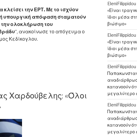
EleniFilippidou
κλείσει την ΕΡΤ. Με το ισχύον
«Είναι τραγι
ινή υπουργική απόφαση σταματούν
ίδιοι μέσα στ
βιώσιμο»
ά την ολοκλήρωση του
βράδυ
“, ανακοίνωσε το απόγευμα ο
EleniFilippidou
μος Κεδίκογλου.
«Είναι τραγι
ίδιοι μέσα στ
βιώσιμο»
EleniFilippidou
Παπακωνσταντ
αναδιάρθρωση
κατανοούν ότι
ας Χαρδούβελης: «Όλοι
μεγαλύτερο 
»
EleniFilippidou
Παπακωνσταντ
αναδιάρθρωση
κατανοούν ότι
μεγαλύτερο 