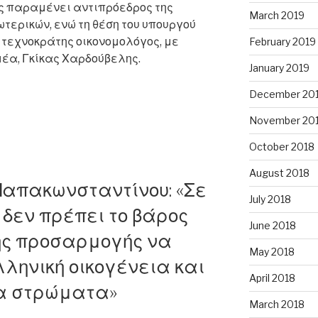
 παραμένει αντιπρόεδρος της
March 2019
τερικών, ενώ τη θέση του υπουργού
τεχνοκράτης οικονομολόγος, με
February 2019
μέα, Γκίκας Χαρδούβελης.
January 2019
December 20
November 20
ς:
October 2018
August 2018
 Παπακωνσταντίνου: «Σε
»”
July 2018
δεν πρέπει το βάρος
June 2018
ής προσαρμογής να
May 2018
λληνική οικογένεια και
April 2018
α στρώματα»
March 2018