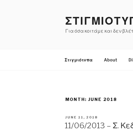
Skip
to
ΣΤΙΓΜΙΟΤΥ
content
Για όσα κοιτάμε και δεν βλ
Στιγμιότυπα
About
Di
MONTH:
JUNE 2018
POSTED
JUNE 11, 2018
ON
11/06/2013 – Σ. Κ