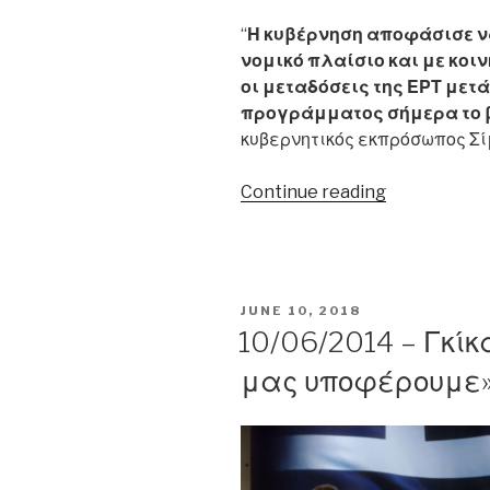
“
Η κυβέρνηση αποφάσισε να 
νομικό πλαίσιο και με κο
οι μεταδόσεις της ΕΡΤ μετ
προγράμματος σήμερα το 
κυβερνητικός εκπρόσωπος Σί
“11/06/2013
Continue reading
–
Σ.
Κεδίκογλου:
«Η
POSTED
JUNE 10, 2018
κυβέρνηση
ON
10/06/2014 – Γκίκ
αποφάσισε
μας υποφέρουμε
να
κλείσει
την
ΕΡΤ»”