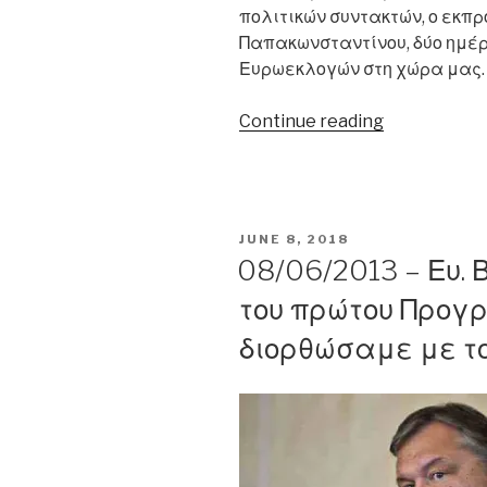
πολιτικών συντακτών, ο εκπ
Παπακωνσταντίνου, δύο ημέρ
Ευρωεκλογών στη χώρα μας
“09/06/2009
Continue reading
–
Γ
.
Παπακωνστα
POSTED
JUNE 8, 2018
«Σε
ON
08/06/2013 – Ευ. 
καμία
του πρώτου Προγ
περίπτωση
δεν
διορθώσαμε με το
πρέπει
το
βάρος
της
δημοσιονομ
προσαρμογ