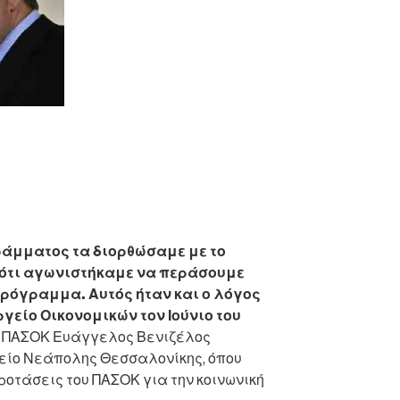
ρα
ράμματος τα διορθώσαμε με το
ω ότι αγωνιστήκαμε να περάσουμε
Πρόγραμμα. Αυτός ήταν και ο λόγος
γείο Οικονομικών τον Ιούνιο του
ου ΠΑΣΟΚ Ευάγγελος Βενιζέλος
είο Νεάπολης Θεσσαλονίκης, όπου
ροτάσεις του ΠΑΣΟΚ για την κοινωνική