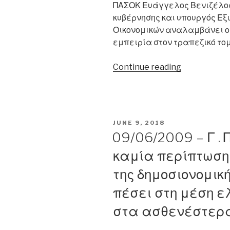
ΠΑΣΟΚ Ευάγγελος Βενιζέλος
κυβέρνησης και υπουργός Εξω
Οικονομικών αναλαμβάνει ο 
εμπειρία στον τραπεζικό το
“10/06/2014
Continue reading
–
Γκίκας
Χαρδούβελη
«Όλοι
POSTED
JUNE 9, 2018
μας
ON
09/06/2009 – Γ .
υποφέρουμε
καμία περίπτωση 
της δημοσιονομικ
πέσει στη μέση ε
στα ασθενέστερ