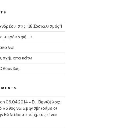
STS
δρέου, στις “18 Σοσιαλισμός”!
το μικρό καφέ….»
ρακαλώ!
, οχήματα κάτω
 Ο θόρυβος
MMENTS
on
06.04.2014 – Ευ. Βενιζέλος:
κό λάθος να αμφισβητούμε οι
ην Ελλάδα ότι το χρέος είναι