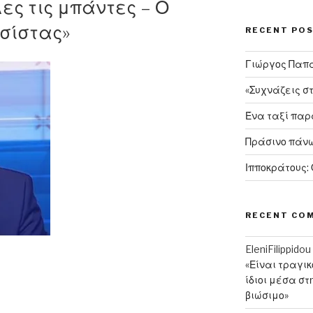
ες τις μπάντες – Ο
σίστας»
RECENT PO
Γιώργος Παπαν
«Συχνάζεις σ
Ένα ταξί πα
Πράσινο πάνω
Ιπποκράτους:
RECENT CO
EleniFilippidou
«Είναι τραγι
ίδιοι μέσα στ
βιώσιμο»