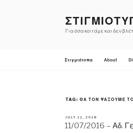
Skip
to
ΣΤΙΓΜΙΟΤΥ
content
Για όσα κοιτάμε και δεν βλ
Στιγμιότυπα
About
Di
TAG:
ΘΑ ΤΟΝ ΨΑΞΟΥΜΕ ΤΟ
POSTED
JULY 11, 2018
ON
11/07/2016 – Αδ. 