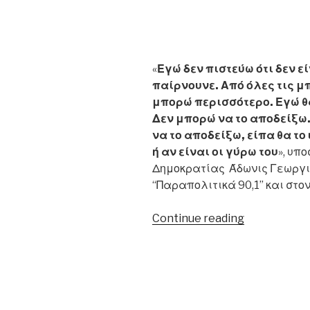
«
Εγώ δεν πιστεύω ότι δεν ε
παίρνουνε. Από όλες τις μ
μπορώ περισσότερο. Εγώ θ
Δεν μπορώ να το αποδείξω.
να το αποδείξω, είπα θα το
ή αν είναι οι γύρω του
», υπ
Δημοκρατίας Άδωνις Γεωργιά
“Παραπολιτικά 90,1” και στ
“11/07/2016
Continue reading
–
Αδ.
Γεωργιάδης
«Τα
παίρνουνε