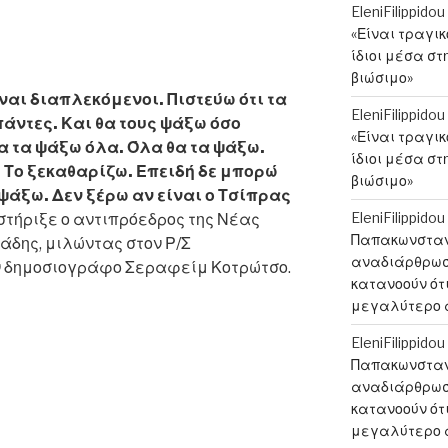
EleniFilippidou
«Είναι τραγι
ίδιοι μέσα στ
βιώσιμο»
ίναι διαπλεκόμενοι. Πιστεύω ότι τα
EleniFilippidou
πάντες. Και θα τους ψάξω όσο
«Είναι τραγι
α τα ψάξω όλα. Όλα θα τα ψάξω.
ίδιοι μέσα στ
 Το ξεκαθαρίζω. Επειδή δε μπορώ
βιώσιμο»
 ψάξω. Δεν ξέρω αν είναι ο Τσίπρας
EleniFilippidou
οστήριξε ο αντιπρόεδρος της Νέας
Παπακωνσταντ
δης, μιλώντας στον Ρ/Σ
αναδιάρθρωση
ον δημοσιογράφο Σεραφείμ Κοτρώτσο.
κατανοούν ότι
μεγαλύτερο 
EleniFilippidou
Παπακωνσταντ
:
αναδιάρθρωση
κατανοούν ότι
μεγαλύτερο 