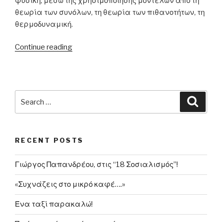
φυσική, μέσω της χρησιμοποίησης μοντέλων από τη
θεωρία των συνόλων, τη θεωρία των πιθανοτήτων, τη
θερμοδυναμική.
“Σαν
Continue reading
σήμερα,
το
2001,
πέθανε
Search
Searc
πρωτοπόρος
for:
συνθέτης
Ιάννης
RECENT POSTS
Ξενάκης”
Γιώργος Παπανδρέου, στις “18 Σοσιαλισμός”!
«Συχνάζεις στο μικρό καφέ….»
Ένα ταξί παρακαλώ!