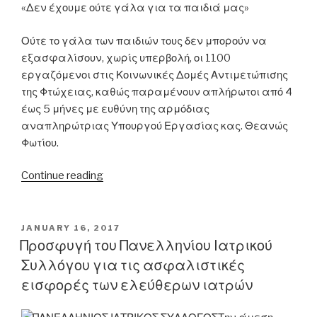
αυτές
«Δεν έχουμε ούτε γάλα για τα παιδιά μας»
τις
ρυθμίσεις
Ούτε το γάλα των παιδιών τους δεν μπορούν να
για
εξασφαλίσουν, χωρίς υπερβολή, οι 1100
τα
εργαζόμενοι στις Κοινωνικές Δομές Αντιμετώπισης
“μπλοκάκια”!”
της Φτώχειας, καθώς παραμένουν απλήρωτοι από 4
έως 5 μήνες με ευθύνη της αρμόδιας
αναπληρώτριας Υπουργού Εργασίας κας. Θεανώς
Φωτίου.
“Απλήρωτοι
Continue reading
επί
5
μήνες
POSTED
JANUARY 16, 2017
ON
οι
Προσφυγή του Πανελληνίου Ιατρικού
1100
Συλλόγου για τις ασφαλιστικές
εργαζόμενοι
εισφορές των ελεύθερων ιατρών
στις
Κοινωνικές