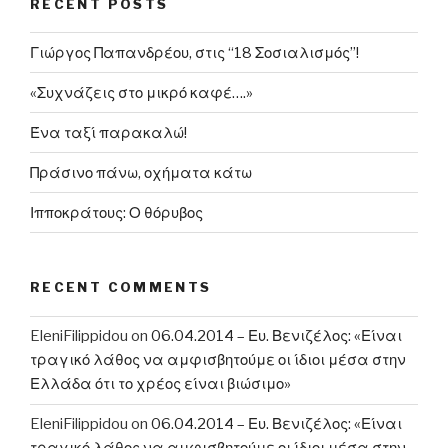
RECENT POSTS
εισφορές
των
Γιώργος Παπανδρέου, στις “18 Σοσιαλισμός”!
ελεύθερων
ιατρών”
«Συχνάζεις στο μικρό καφέ….»
Ένα ταξί παρακαλώ!
Πράσινο πάνω, οχήματα κάτω
Ιπποκράτους: Ο θόρυβος
RECENT COMMENTS
EleniFilippidou
on
06.04.2014 – Ευ. Βενιζέλος: «Είναι
τραγικό λάθος να αμφισβητούμε οι ίδιοι μέσα στην
Ελλάδα ότι το χρέος είναι βιώσιμο»
EleniFilippidou
on
06.04.2014 – Ευ. Βενιζέλος: «Είναι