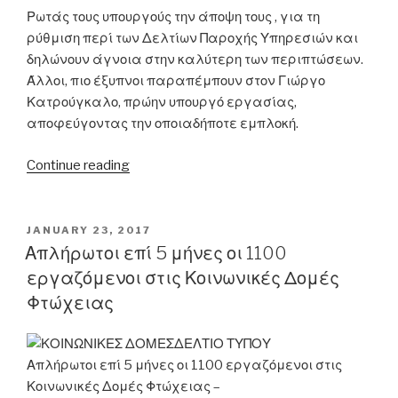
Ρωτάς τους υπουργούς την άποψη τους , για τη
ρύθμιση περί των Δελτίων Παροχής Υπηρεσιών και
δηλώνουν άγνοια στην καλύτερη των περιπτώσεων.
Άλλοι, πιο έξυπνοι παραπέμπουν στον Γιώργο
Κατρούγκαλο, πρώην υπουργό εργασίας,
αποφεύγοντας την οποιαδήποτε εμπλοκή.
“Μόνο
Continue reading
αν
κάποιος
θέλει
POSTED
JANUARY 23, 2017
ON
την
Απλήρωτοι επί 5 μήνες οι 1100
πτώση
εργαζόμενοι στις Κοινωνικές Δομές
της
Φτώχειας
κυβέρνησης
Τσίπρα,
ΔΕΛΤΙΟ ΤΥΠΟΥ
θα
Απλήρωτοι επί 5 μήνες οι 1100 εργαζόμενοι στις
σκεφτόταν
Κοινωνικές Δομές Φτώχειας –