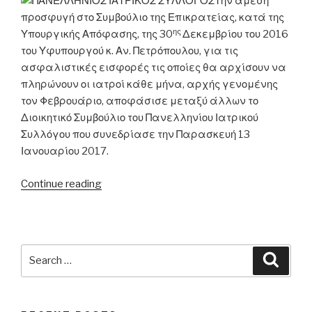
Την άμεση
Δομές
προσφυγή στο Συμβούλιο της Επικρατείας, κατά της
Φτώχειας”
ης
Υπουργικής Απόφασης, της 30
Δεκεμβρίου του 2016
του Υφυπουργού κ. Αν. Πετρόπουλου, για τις
ασφαλιστικές εισφορές τις οποίες θα αρχίσουν να
πληρώνουν οι ιατροί κάθε μήνα, αρχής γενομένης
τον Φεβρουάριο, αποφάσισε μεταξύ άλλων το
Διοικητικό Συμβούλιο του Πανελληνίου Ιατρικού
Συλλόγου που συνεδρίασε την Παρασκευή 13
Ιανουαρίου 2017.
“Προσφυγή
Continue reading
του
Πανελληνίου
Ιατρικού
Συλλόγου
Search
Searc
για
for:
τις
ασφαλιστικές