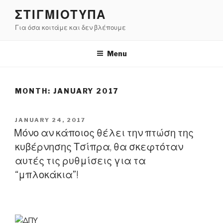
Skip
ΣΤΙΓΜΙΟΤΥΠΑ
to
Για όσα κοιτάμε και δεν βλέπουμε
content
Menu
MONTH:
JANUARY 2017
POSTED
JANUARY 24, 2017
ON
Μόνο αν κάποιος θέλει την πτώση της
κυβέρνησης Τσίπρα, θα σκεφτόταν
αυτές τις ρυθμίσεις για τα
“μπλοκάκια”!