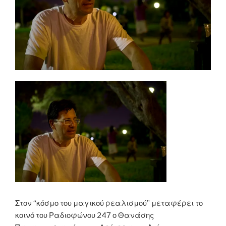
Στον “κόσμο του μαγικού ρεαλισμού” μεταφέρει το
κοινό του Ραδιοφώνου 247 ο Θανάσης