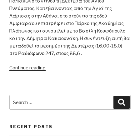
Παπακωνσταντίνου τη Δεύτερα του Αγίου
Πνεύματος. Κατεβαίνοντας από την Αγιά της
Λάρισας στην Αθήνα, στο στούντιο της οδού
Αμφιαράου επιστρέφει στο Πάρκο της Ακαδημίας
Πλάτωνος και συνομιλεί με το Βασίλη Κουφόπουλο
και την Δήμητρα Κακαουνάκη. Η συνέντευξη αυτή θα
μεταδοθεί το μεσημέρι της Δευτέρας (16.00-18.0)
στο
Ραδιόφωνο 247, στους 88,6 .
“Ένας
Continue reading
ακέραιος
Θανάσης,
σήμερα,
στο
Search
Searc
Ραδιόφωνο
for:
247”
RECENT POSTS