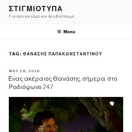
Skip
ΣΤΙΓΜΙΟΤΥΠΑ
to
Για όσα κοιτάμε και δεν βλέπουμε
content
Menu
TAG:
ΘΑΝΆΣΗΣ ΠΑΠΑΚΩΝΣΤΑΝΤΊΝΟΥ
POSTED
MAY 28, 2018
ON
Ένας ακέραιος Θανάσης, σήμερα, στο
Ραδιόφωνο 247