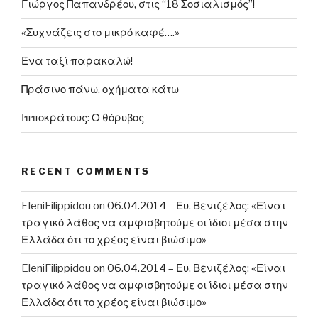
Γιώργος Παπανδρέου, στις “18 Σοσιαλισμός”!
«Συχνάζεις στο μικρό καφέ….»
Ένα ταξί παρακαλώ!
Πράσινο πάνω, οχήματα κάτω
Ιπποκράτους: Ο θόρυβος
RECENT COMMENTS
EleniFilippidou
on
06.04.2014 – Ευ. Βενιζέλος: «Είναι
τραγικό λάθος να αμφισβητούμε οι ίδιοι μέσα στην
Ελλάδα ότι το χρέος είναι βιώσιμο»
EleniFilippidou
on
06.04.2014 – Ευ. Βενιζέλος: «Είναι
τραγικό λάθος να αμφισβητούμε οι ίδιοι μέσα στην
Ελλάδα ότι το χρέος είναι βιώσιμο»