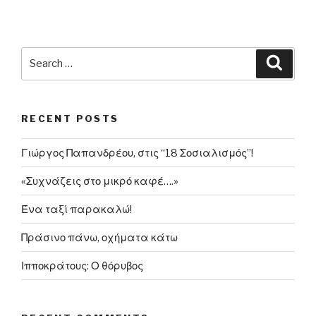
γράφω
από
την
Ιταλία
Search
Searc
για
for:
το
μέλλον
RECENT POSTS
σας”
Γιώργος Παπανδρέου, στις “18 Σοσιαλισμός”!
«Συχνάζεις στο μικρό καφέ….»
Ένα ταξί παρακαλώ!
Πράσινο πάνω, οχήματα κάτω
Ιπποκράτους: Ο θόρυβος