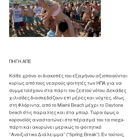
ΠΗΓΗ ΑΠΕ
Κάθε χρόνο οι διακοπές του εξαμήνου αξιοποιούνται
κυρίως από τους νεαρούς φοιτητές των ΗΠΑ για να
συμμετάσχουν στα πάρτι του ζεστού νότου. Δεκάδες
χιλιάδες διασκεδάζουν επί μέρες και νύχτες, ιδίως
στη Φλόριντα, από το Miami Beach μέχρι τo Daytona
beach στις παραλίες και στα μπαρ. Τώρα όμως ο
κορονοϊός αναστατώνει στο πέρασμά του τα mega-
πάρτι και ακυρώνει μερικώς το φοιτητικό
“Ανοιξιάτικο Διάλειμμα” (“Spring Break”). Εν τούτοις,