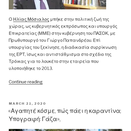
Ο
Ηλίας Μόσιαλος
μπήκε στην πολιτική ζωή της
χώρας, ως κυβερνητικός εκπρόσωπος και υπουργός
Επικρατείας (ΜΜΕ) στην κυβέρνηση του ΠΑΣΟΚ, με
Πρωθυπουργό τον Γιώργο Παπανδρέου. Επί
υπουργίας του ξεκίνησε, η διαδικασία συρρίκνωση
της ΕΡΤ, ίσως και αντιστάθμισμα στο σχέδιο της
Τρόικας για το λουκέτο στην εταιρεία που
υλοποιήθηκε το 2013.
“Η
Continue reading
δεύτερη
και
καλύτερη
POSTED
MARCH 21, 2020
ON
φορά
«Αγαπητέ κόσμε, πώς πάει η καραντίνα;
του
Υπογραφή: Γάζα»,
Ηλία
Μόσιαλου”