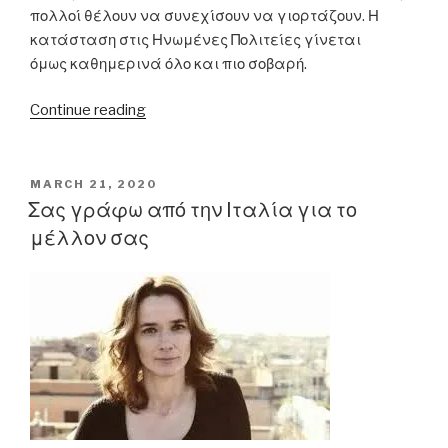
πολλοί θέλουν να συνεχίσουν να γιορτάζουν. Η
κατάσταση στις Ηνωμένες Πολιτείες γίνεται
όμως καθημερινά όλο και πιο σοβαρή.
“Τέλος
Continue reading
στα
φοιτητικά
πάρτι
POSTED
MARCH 21, 2020
ON
στη
Σας γράφω από την Ιταλία για το
Φλόριντα”
μέλλον σας