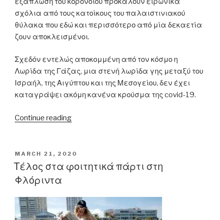
εξάπλωση του κορονοϊού προκαλούν ειρωνικά
σχόλια από τους κατοίκους του παλαιστινιακού
θύλακα που εδώ και περισσότερο από μία δεκαετία
ζουν αποκλεισμένοι.
Σχεδόν εντελώς αποκομμένη από τον κόσμο η
Λωρίδα της Γάζας, μια στενή λωρίδα γης μεταξύ του
Ισραήλ, της Αιγύπτου και της Μεσογείου, δεν έχει
καταγράψει ακόμη κανένα κρούσμα της covid-19.
“«Αγαπητέ
Continue reading
κόσμε,
πώς
πάει
POSTED
MARCH 21, 2020
ON
η
Τέλος στα φοιτητικά πάρτι στη
καραντίνα;
Φλόριντα
Υπογραφή:
Γάζα»,”