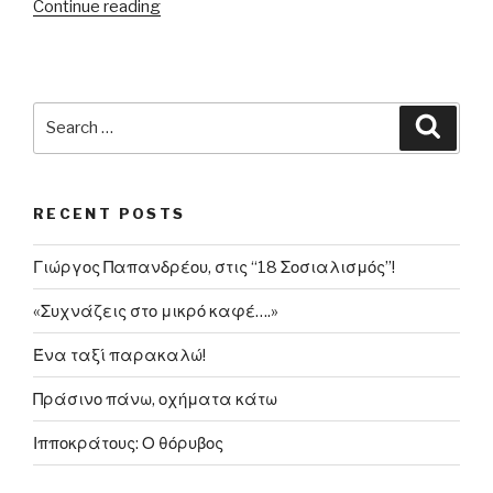
“24.03.1999
Continue reading
–
Ξεκίνησαν
οι
ΝΑΤΟϊκές
Search
Searc
επιθέσεις
for:
εναντίον
της
RECENT POSTS
Γιουγκοσλαβίας”
Γιώργος Παπανδρέου, στις “18 Σοσιαλισμός”!
«Συχνάζεις στο μικρό καφέ….»
Ένα ταξί παρακαλώ!
Πράσινο πάνω, οχήματα κάτω
Ιπποκράτους: Ο θόρυβος