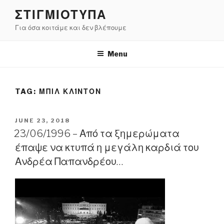
Skip
ΣΤΙΓΜΙΟΤΥΠΑ
to
Για όσα κοιτάμε και δεν βλέπουμε
content
Menu
TAG:
ΜΠΙΛ ΚΛΊΝΤΟΝ
POSTED
JUNE 23, 2018
ON
23/06/1996 – Από τα ξημερώματα
έπαψε να κτυπά η μεγάλη καρδιά του
Ανδρέα Παπανδρέου…