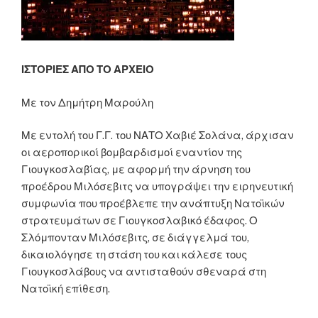
Παπανδρέου…”
ΙΣΤΟΡΙΕΣ ΑΠΟ ΤΟ ΑΡΧΕΙΟ
Με τον Δημήτρη Μαρούλη
Με εντολή του Γ.Γ. του ΝΑΤΟ Χαβιέ Σολάνα, άρχισαν
οι αεροπορικοί βομβαρδισμοί εναντίον της
Γιουγκοσλαβίας, με αφορμή την άρνηση του
προέδρου Μιλόσεβιτς να υπογράψει την ειρηνευτική
συμφωνία που προέβλεπε την ανάπτυξη Νατοϊκών
στρατευμάτων σε Γιουγκοσλαβικό έδαφος. Ο
Σλόμπονταν Μιλόσεβιτς, σε διάγγελμά του,
δικαιολόγησε τη στάση του και κάλεσε τους
Γιουγκοσλάβους να αντισταθούν σθεναρά στη
Νατοϊκή επίθεση.