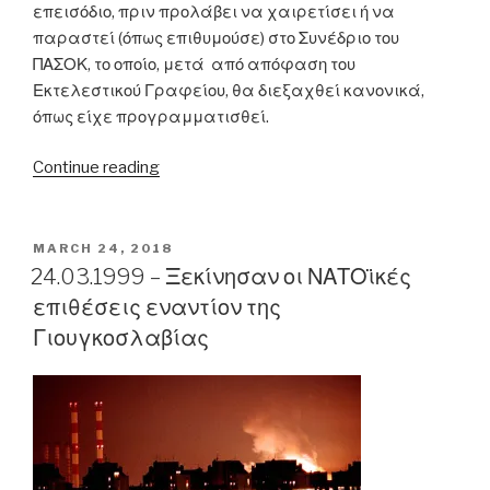
επεισόδιο, πριν προλάβει να χαιρετίσει ή να
παραστεί (όπως επιθυμούσε) στο Συνέδριο του
ΠΑΣΟΚ, το οποίο, μετά από απόφαση του
Εκτελεστικού Γραφείου, θα διεξαχθεί κανονικά,
όπως είχε προγραμματισθεί.
“23/06/1996
Continue reading
–
Από
τα
POSTED
MARCH 24, 2018
ON
ξημερώματα
24.03.1999 – Ξεκίνησαν οι ΝΑΤΟϊκές
έπαψε
επιθέσεις εναντίον της
να
Γιουγκοσλαβίας
κτυπά
η
μεγάλη
καρδιά
του
Ανδρέα