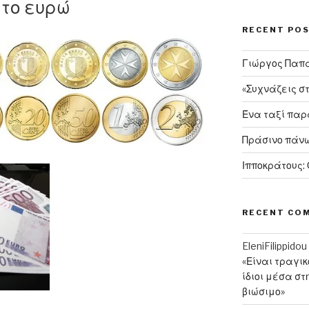
 το ευρώ
RECENT PO
Γιώργος Παπαν
«Συχνάζεις σ
Ένα ταξί πα
Πράσινο πάνω
Ιπποκράτους:
RECENT CO
EleniFilippidou
«Είναι τραγι
ίδιοι μέσα στ
βιώσιμο»