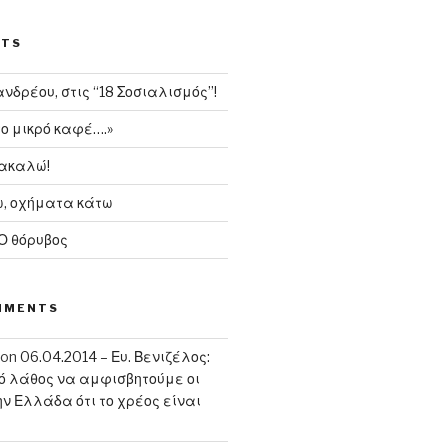
STS
δρέου, στις “18 Σοσιαλισμός”!
το μικρό καφέ….»
ρακαλώ!
, οχήματα κάτω
 Ο θόρυβος
MMENTS
on
06.04.2014 – Ευ. Βενιζέλος:
κό λάθος να αμφισβητούμε οι
ην Ελλάδα ότι το χρέος είναι