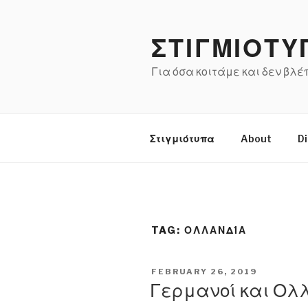
Skip
to
ΣΤΙΓΜΙΟΤΥ
content
Για όσα κοιτάμε και δεν βλ
Στιγμιότυπα
About
Di
TAG:
ΟΛΛΑΝΔΊΑ
POSTED
FEBRUARY 26, 2019
ON
Γερμανοί και Ολ