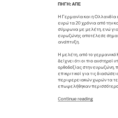
ΠΗΓΗ: ΑΠΕ
Η Γερμανία και η Ολλανδία
ευρώ τα 20 χρόνια από την κ
σύμφωνα με μελέτη, ενώ για
ευρωζώνης αποτέλεσε σημαντ
ανάπτυξη.
Η μελέτη, από το γερμανικό 
δείχνει ότι οι πιο αυστηροί 
ορθοδοξίας στην ευρωζώνη, 
επικριτικοί για τις διασώσ
περιφερειακών χωρών τα τελ
επωφελήθηκαν περισσότερο
“Γερμανοί
Continue reading
και
Ολλανδοί
επωφελήθη