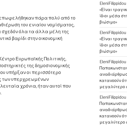
EleniFilippidou
«Είναι τραγι
ίδιοι μέσα στ
 επωφελήθηκαν πάρα πολύ από το
βιώσιμο»
αθιέρωση του ενιαίου νομίσματος,
 σχεδόν όλα τα άλλα μέλη της
EleniFilippidou
ικό βαρίδι στην οικονομική
«Είναι τραγι
ίδιοι μέσα στ
βιώσιμο»
Κέντρο Ευρωπαϊκής Πολιτικής,
EleniFilippidou
υποστηρικτές της δημοσιονομικής
Παπακωνσταντ
που υπήρξαν οι περισσότερο
αναδιάρθρωση
εις των υπερχρεωμένων
κατανοούν ότι
ευταία χρόνια, ήταν αυτοί που
μεγαλύτερο 
.
EleniFilippidou
Παπακωνσταντ
αναδιάρθρωση
κατανοούν ότι
μεγαλύτερο 
καν