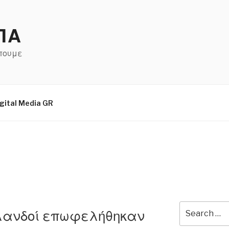
ΠΑ
έπουμε
gital Media GR
Search
λανδοί επωφελήθηκαν
for: