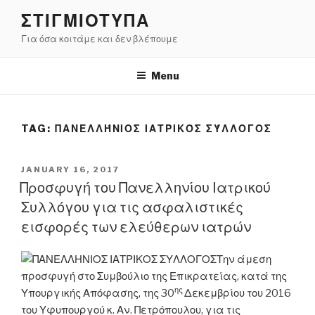
Skip
ΣΤΙΓΜΙΟΤΥΠΑ
to
Για όσα κοιτάμε και δεν βλέπουμε
content
Menu
TAG:
ΠΑΝΕΛΛΉΝΙΟΣ ΙΑΤΡΙΚΌΣ ΣΎΛΛΟΓΟΣ
POSTED
JANUARY 16, 2017
ON
Προσφυγή του Πανελληνίου Ιατρικού
Συλλόγου για τις ασφαλιστικές
εισφορές των ελεύθερων ιατρών
Την άμεση
προσφυγή στο Συμβούλιο της Επικρατείας, κατά της
ης
Υπουργικής Απόφασης, της 30
Δεκεμβρίου του 2016
του Υφυπουργού κ. Αν. Πετρόπουλου, για τις