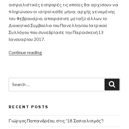
ασφαλιστικές εισφορές τις οποίες θα αρχίσουν να
πληρώνουν οι ιατροί κάθε μήνα, αρχής γενομένης
τον Φεβρουάριο, αποφάσισε μεταξύ άλλων το
Διοικητικό Συμβούλιο του Πανελληνίου Ιατρικού
Συλλόγου που συνεδρίασε την Παρασκευή 13
Ιανουαρίου 2017.
“Προσφυγή
Continue reading
του
Πανελληνίου
Ιατρικού
Συλλόγου
Search
Searc
για
for:
τις
ασφαλιστικές
RECENT POSTS
εισφορές
των
Γιώργος Παπανδρέου, στις “18 Σοσιαλισμός”!
ελεύθερων
ιατρών”