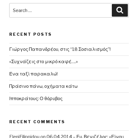
στη
Search
Searc
Σελήνη
for:
έως
το
RECENT POSTS
2020”
Γιώργος Παπανδρέου, στις “18 Σοσιαλισμός”!
«Συχνάζεις στο μικρό καφέ….»
Ένα ταξί παρακαλώ!
Πράσινο πάνω, οχήματα κάτω
Ιπποκράτους: Ο θόρυβος
RECENT COMMENTS
EleniFilippidou
on
06.04.2014 – Ευ. Βενιζέλος: «Είναι