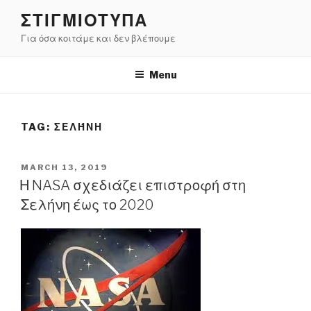
Skip
ΣΤΙΓΜΙΟΤΥΠΑ
to
Για όσα κοιτάμε και δεν βλέπουμε
content
Menu
TAG:
ΣΕΛΉΝΗ
POSTED
MARCH 13, 2019
ON
Η NASA σχεδιάζει επιστροφή στη
Σελήνη έως το 2020