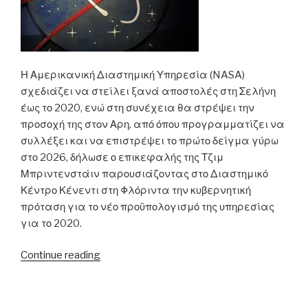
Η Αμερικανική Διαστημική Υπηρεσία (NASA)
σχεδιάζει να στείλει ξανά αποστολές στη Σελήνη
έως το 2020, ενώ στη συνέχεια θα στρέψει την
προσοχή της στον Αρη, από όπου προγραμματίζει να
συλλέξει και να επιστρέψει το πρώτο δείγμα γύρω
στο 2026, δήλωσε ο επικεφαλής της Τζιμ
Μπριντενστάιν παρουσιάζοντας στο Διαστημικό
Κέντρο Κένεντι στη Φλόριντα την κυβερνητική
πρόταση για το νέο προϋπολογισμό της υπηρεσίας
για το 2020.
“Η
Continue reading
NASA
σχεδιάζει
επιστροφή