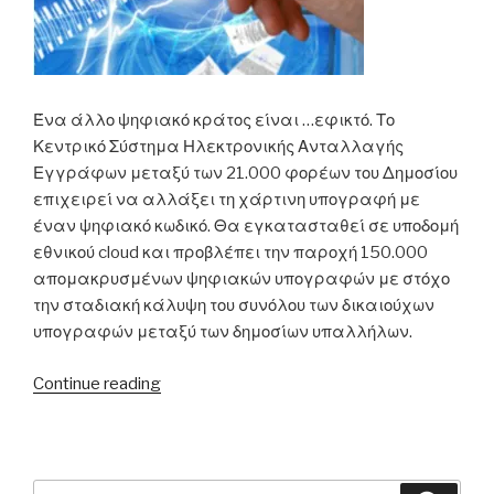
Ένα άλλο ψηφιακό κράτος είναι …εφικτό. Το
Κεντρικό Σύστημα Ηλεκτρονικής Ανταλλαγής
Εγγράφων μεταξύ των 21.000 φορέων του Δημοσίου
επιχειρεί να αλλάξει τη χάρτινη υπογραφή με
έναν ψηφιακό κωδικό. Θα εγκατασταθεί σε υποδομή
εθνικού cloud και προβλέπει την παροχή 150.000
απομακρυσμένων ψηφιακών υπογραφών με στόχο
την σταδιακή κάλυψη του συνόλου των δικαιούχων
υπογραφών μεταξύ των δημοσίων υπαλλήλων.
“Η
Continue reading
υπογραφή
μας
τώρα
με
Search