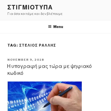
Skip
ΣΤΙΓΜΙΟΤΥΠΑ
to
Για όσα κοιτάμε και δεν βλέπουμε
content
Menu
TAG:
ΣΤΈΛΙΟΣ ΡΆΛΛΗΣ
POSTED
NOVEMBER 9, 2018
ON
Η υπογραφή μας τώρα με ψηφιακό
κωδικό