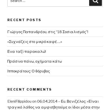
υπάρχει
for:
απαραίτητη
διαφάνεια
RECENT POSTS
σε
σχέση
Γιώργος Παπανδρέου, στις “18 Σοσιαλισμός”!
με
αγορές
«Συχνάζεις στο μικρό καφέ….»
εξοπλισμών»”
Ένα ταξί παρακαλώ!
Πράσινο πάνω, οχήματα κάτω
Ιπποκράτους: Ο θόρυβος
RECENT COMMENTS
EleniFilippidou
on
06.04.2014 – Ευ. Βενιζέλος: «Είναι
τραγικό λάθος να αμφισβητούμε οι ίδιοι μέσα στην