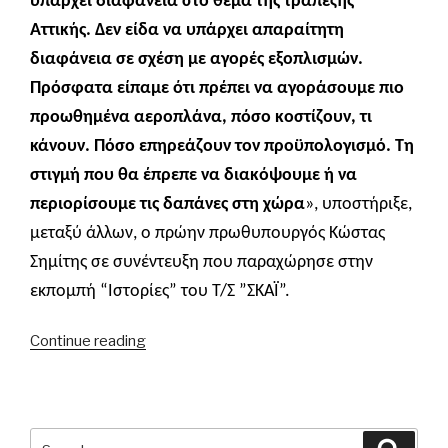
υπάρχει διαφάνεια στο θέμα της τραπέζης
Αττικής. Δεν είδα να υπάρχει απαραίτητη
διαφάνεια σε σχέση με αγορές εξοπλισμών.
Πρόσφατα είπαμε ότι πρέπει να αγοράσουμε πιο
προωθημένα αεροπλάνα, πόσο κοστίζουν, τι
κάνουν. Πόσο επηρεάζουν τον προϋπολογισμό. Τη
στιγμή που θα έπρεπε να διακόψουμε ή να
περιορίσουμε τις δαπάνες στη χώρα
», υποστήριξε,
μεταξύ άλλων, ο πρώην πρωθυπουργός Κώστας
Σημίτης σε συνέντευξη που παραχώρησε στην
εκπομπή “Ιστορίες” του Τ/Σ ”ΣΚΑΪ”.
“Κ.
Continue reading
Σημίτης:
«Δεν
είδα
να
Search
Searc