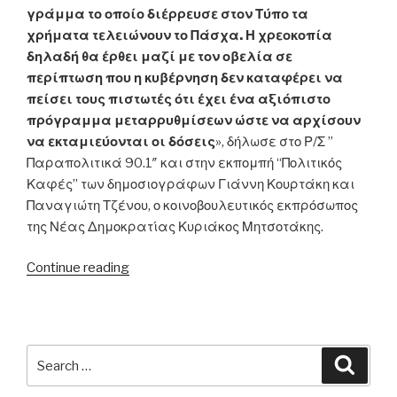
γράμμα το οποίο διέρρευσε στον Τύπο τα
χρήματα τελειώνουν το Πάσχα. Η χρεοκοπία
δηλαδή θα έρθει μαζί με τον οβελία σε
περίπτωση που η κυβέρνηση δεν καταφέρει να
πείσει τους πιστωτές ότι έχει ένα αξιόπιστο
πρόγραμμα μεταρρυθμίσεων ώστε να αρχίσουν
να εκταμιεύονται οι δόσεις
», δήλωσε στο Ρ/Σ ”
Παραπολιτικά 90.1″ και στην εκπομπή “Πολιτικός
Καφές” των δημοσιογράφων Γιάννη Κουρτάκη και
Παναγιώτη Τζένου, ο κοινοβουλευτικός εκπρόσωπος
της Νέας Δημοκρατίας Κυριάκος Μητσοτάκης.
“Κ.
Continue reading
Μητσοτάκης:
«Η
χρεοκοπία
θα
Search
Searc
έρθει
for:
μαζί