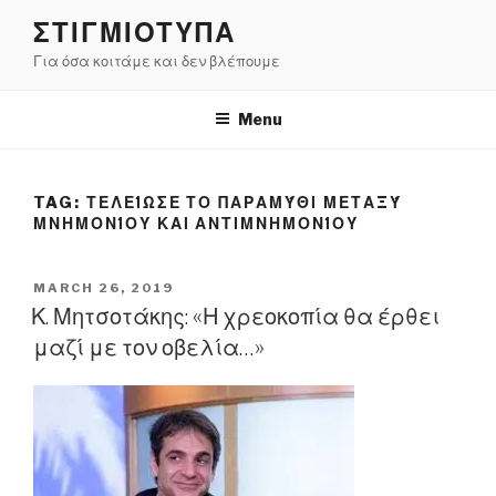
Skip
ΣΤΙΓΜΙΟΤΥΠΑ
to
Για όσα κοιτάμε και δεν βλέπουμε
content
Menu
TAG:
ΤΕΛΕΊΩΣΕ ΤΟ ΠΑΡΑΜΎΘΙ ΜΕΤΑΞΎ
ΜΝΗΜΟΝΊΟΥ ΚΑΙ ΑΝΤΙΜΝΗΜΟΝΊΟΥ
POSTED
MARCH 26, 2019
ON
Κ. Μητσοτάκης: «Η χρεοκοπία θα έρθει
μαζί με τον οβελία…»