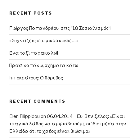
με
RECENT POSTS
τον
οβελία…»”
Γιώργος Παπανδρέου, στις “18 Σοσιαλισμός”!
«Συχνάζεις στο μικρό καφέ….»
Ένα ταξί παρακαλώ!
Πράσινο πάνω, οχήματα κάτω
Ιπποκράτους: Ο θόρυβος
RECENT COMMENTS
EleniFilippidou
on
06.04.2014 – Ευ. Βενιζέλος: «Είναι
τραγικό λάθος να αμφισβητούμε οι ίδιοι μέσα στην
Ελλάδα ότι το χρέος είναι βιώσιμο»