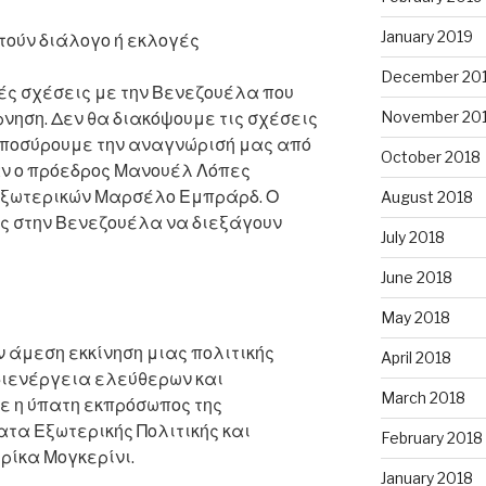
January 2019
τούν διάλογο ή εκλογές
December 20
ές σχέσεις με την Βενεζουέλα που
November 20
νηση. Δεν θα διακόψουμε τις σχέσεις
αποσύρουμε την αναγνώρισή μας από
October 2018
αν ο πρόεδρος Μανουέλ Λόπες
Εξωτερικών Μαρσέλο Εμπράρδ. Ο
August 2018
ς στην Βενεζουέλα να διεξάγουν
July 2018
June 2018
May 2018
 άμεση εκκίνηση μιας πολιτικής
April 2018
 διενέργεια ελεύθερων και
March 2018
ε η ύπατη εκπρόσωπος της
τα Εξωτερικής Πολιτικής και
February 2018
ρίκα Μογκερίνι.
January 2018