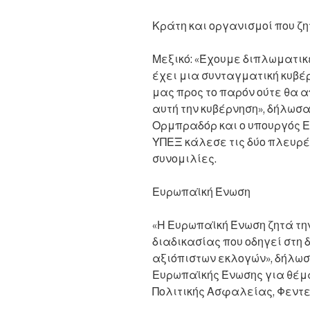
Κράτη και οργανισμοί που ζη
Μεξικό: «Έχουμε διπλωματικ
έχει μια συνταγματική κυβέρ
μας προς το παρόν ούτε θα 
αυτή την κυβέρνηση», δήλωσ
Ορμπραδόρ και ο υπουργός 
ΥΠΕΞ κάλεσε τις δύο πλευρέ
συνομιλίες.
Ευρωπαϊκή Ένωση
«Η Ευρωπαϊκή Ένωση ζητά την
διαδικασίας που οδηγεί στη
αξιόπιστων εκλογών», δήλωσ
Ευρωπαϊκής Ένωσης για θέμα
Πολιτικής Ασφαλείας, Φεντε