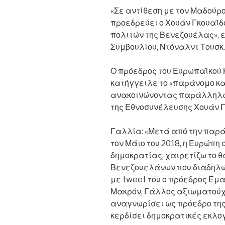
«Σε αντίθεση με τον Μαδούρο
προεδρεύει ο Χουάν Γκουαϊδό
πολιτών της Βενεζουέλας», 
Συμβουλίου, Ντόναλντ Τουσκ.
Ο πρόεδρος του Ευρωπαϊκού 
κατήγγειλε το «παράνομο κ
ανακοινώνοντας παράλληλα 
της Εθνοσυνέλευσης Χουάν Γ
Γαλλία: «Μετά από την παρ
τον Μάιο του 2018, η Ευρώπη
δημοκρατίας, χαιρετίζω το 
Βενεζουελάνων που διαδηλών
με tweet του ο πρόεδρος Εμ
Μακρόν, Γάλλος αξιωματούχος
αναγνωρίσει ως πρόεδρο τη
κερδίσει δημοκρατικές εκλο