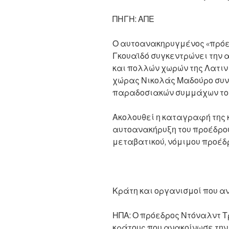
ΠΗΓΗ: ΑΠΕ
Ο αυτοανακηρυγμένος «πρόε
Γκουαϊδό συγκεντρώνει την 
και πολλών χωρών της Λατιν
χώρας Νικολάς Μαδούρο συνε
παραδοσιακών συμμάχων το
Ακολουθεί η καταγραφή της
αυτοανακήρυξη του προέδρο
μεταβατικού, νόμιμου προέδ
Κράτη και οργανισμοί που α
ΗΠΑ: Ο πρόεδρος Ντόναλντ 
κράτους που ανακοίνωσε την 