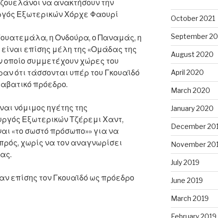
εζουελάνοι να ανακτήσουν την
ργός Εξωτερικών Χόρχε Φαουρί
October 2021
September 20
 Γουατεμάλα, η Ονδούρα, ο Παναμάς, η
 είναι επίσης μέλη της «Ομάδας της
August 2020
ν οποίο συμμετέχουν χώρες του
αν ότι τάσσονται υπέρ του Γκουαϊδό
April 2020
ταβατικό πρόεδρο.
March 2020
ναι νόμιμος ηγέτης της
January 2020
ργός Εξωτερικών Τζέρεμι Χαντ,
December 20
ίναι «το σωστό πρόσωπο»» για να
πρός, χωρίς να τον αναγνωρίσει
November 20
ας.
July 2019
ν επίσης τον Γκουαϊδό ως πρόεδρο
June 2019
March 2019
February 2019