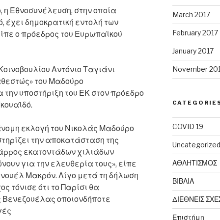
, η Εθνοσυνέλευση, στην οποία
March 2017
, έχει δημοκρατική εντολή των
February 2017
είπε ο πρόεδρος του Ευρωπαϊκού
January 2017
Κοινοβουλίου Αντόνιο Ταγιάνι
November 20
αθεστώς» του Μαδούρο
την υποστήριξη του ΕΚ στον πρόεδρο
CATEGORIE
κουαϊδό.
COVID 19
άνομη εκλογή του Νικολάς Μαδούρο
 στηρίζει την αποκατάσταση της
Uncategorize
θάρρος εκατοντάδων χιλιάδων
ΑΘΛΗΤΙΣΜΟΣ
ουν για την ελευθερία τους», είπε
ανουέλ Μακρόν. Λίγο μετά τη δήλωση
ΒΙΒΛΙΑ
 τόνισε ότι το Παρίσι θα
ς Βενεζουέλας οποιονδήποτε
ΔΙΕΘΝΕΙΣ ΣΧΕ
γές
Επιστήμη