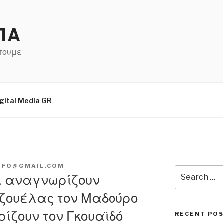
ΠΑ
έπουμε
gital Media GR
UFO@GMAIL.COM
Search
οι αναγνωρίζουν
for:
εζουέλας τον Μαδούρο
ρίζουν τον Γκουαϊδό
RECENT PO