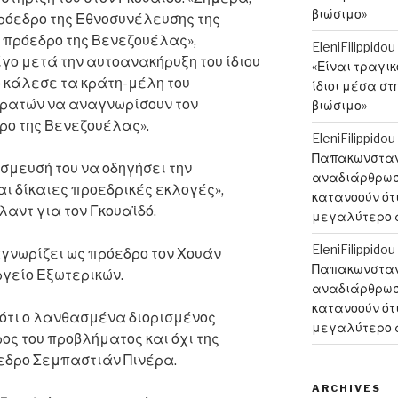
βιώσιμο»
ρόεδρο της Εθνοσυνέλευσης της
 πρόεδρο της Βενεζουέλας»,
EleniFilippidou
γο μετά την αυτοανακήρυξη του ίδιου
«Είναι τραγι
ο κάλεσε τα κράτη-μέλη του
ίδιοι μέσα στ
ρατών να αναγνωρίσουν τον
βιώσιμο»
ρο της Βενεζουέλας».
EleniFilippidou
Παπακωνσταντ
σμευσή του να οδηγήσει την
αναδιάρθρωση
ι δίκαιες προεδρικές εκλογές»,
κατανοούν ότι
αντ για τον Γκουαϊδό.
μεγαλύτερο 
EleniFilippidou
γνωρίζει ως πρόεδρο τον Χουάν
Παπακωνσταντ
ργείο Εξωτερικών.
αναδιάρθρωση
κατανοούν ότι
 ότι ο λανθασμένα διορισμένος
μεγαλύτερο 
ος του προβλήματος και όχι της
εδρο Σεμπαστιάν Πινέρα.
ARCHIVES