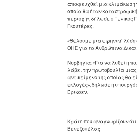
αποφευχθεί μια κλιμάκωση π
οποία θα ήταν καταστροφική 
περιοχή», δήλωσε ο Γενικός
Γκουτέρες.
«Θέλουμε μια ειρηνική λύση»
ΟΗΕ για τα Ανθρώπινα Δικα
Νορβηγία: «Για να λυθεί η πο
λάβει την πρωτοβουλία μιας 
αντικείμενο της οποίας θα ε
εκλογές», δήλωσε η υπουργό
Έρικσεν.
Κράτη που αναγνωρίζουν ότι
Βενεζουέλας