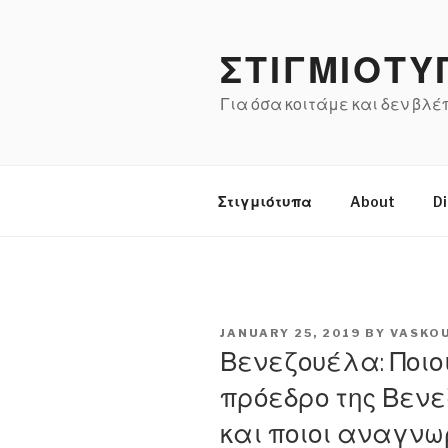
Skip
to
ΣΤΙΓΜΙΟΤΥ
content
Για όσα κοιτάμε και δεν βλ
Στιγμιότυπα
About
Di
POSTED
JANUARY 25, 2019
BY
VASKO
ON
Βενεζουέλα: Ποι
πρόεδρο της Βεν
και ποιοι αναγνω