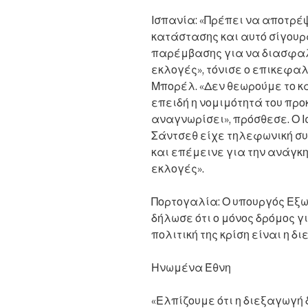
Ισπανία: «Πρέπει να αποτρέ
κατάστασης και αυτό σίγουρ
παρέμβασης για να διασφαλισ
εκλογές», τόνισε ο επικεφα
Μπορέλ. «Δεν θεωρούμε το κ
επειδή η νομιμότητά του προ
αναγνωρίσει», πρόσθεσε. Ο 
Σάντσεθ είχε τηλεφωνική συ
και επέμεινε για την ανάγκ
εκλογές».
Πορτογαλία: Ο υπουργός Εξω
δήλωσε ότι ο μόνος δρόμος γ
πολιτική της κρίση είναι η 
Ηνωμένα Έθνη
«Ελπίζουμε ότι η διεξαγωγή 