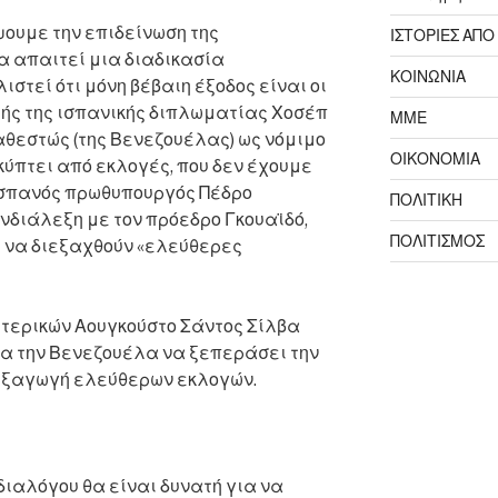
ψουμε την επιδείνωση της
ΙΣΤΟΡΙΕΣ ΑΠΟ
α απαιτεί μια διαδικασία
ΚΟΙΝΩΝΙΑ
τεί ότι μόνη βέβαιη έξοδος είναι οι
λής της ισπανικής διπλωματίας Χοσέπ
ΜΜΕ
αθεστώς (της Βενεζουέλας) ως νόμιμο
ΟΙΚΟΝΟΜΙΑ
κύπτει από εκλογές, που δεν έχουμε
Ισπανός πρωθυπουργός Πέδρο
ΠΟΛΙΤΙΚΗ
νδιάλεξη με τον πρόεδρο Γκουαϊδό,
ΠΟΛΙΤΙΣΜΟΣ
η να διεξαχθούν «ελεύθερες
τερικών Αουγκούστο Σάντος Σίλβα
ια την Βενεζουέλα να ξεπεράσει την
διεξαγωγή ελεύθερων εκλογών.
διαλόγου θα είναι δυνατή για να