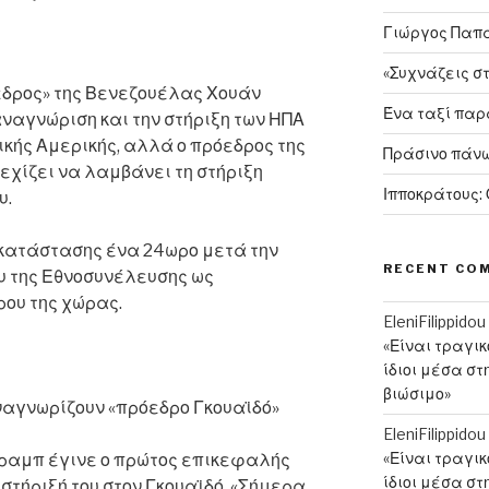
Γιώργος Παπαν
«Συχνάζεις σ
δρος» της Βενεζουέλας Χουάν
Ένα ταξί πα
αναγνώριση και την στήριξη των ΗΠΑ
ικής Αμερικής, αλλά ο πρόεδρος της
Πράσινο πάνω
χίζει να λαμβάνει τη στήριξη
Ιπποκράτους:
υ.
 κατάστασης ένα 24ωρο μετά την
RECENT CO
υ της Εθνοσυνέλευσης ως
ρου της χώρας.
EleniFilippidou
«Είναι τραγι
ίδιοι μέσα στ
βιώσιμο»
ναγνωρίζουν «πρόεδρο Γκουαϊδό»
EleniFilippidou
«Είναι τραγι
Τραμπ έγινε ο πρώτος επικεφαλής
ίδιοι μέσα στ
στήριξή του στον Γκουαϊδό. «Σήμερα,