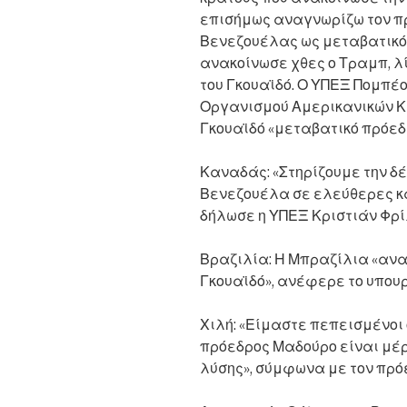
επισήμως αναγνωρίζω τον π
Βενεζουέλας ως μεταβατικό
ανακοίνωσε χθες ο Τραμπ, λί
του Γκουαϊδό. Ο ΥΠΕΞ Πομπέ
Οργανισμού Αμερικανικών Κ
Γκουαϊδό «μεταβατικό πρόεδ
Καναδάς: «Στηρίζουμε την δέ
Βενεζουέλα σε ελεύθερες κα
δήλωσε η ΥΠΕΞ Κριστιάν Φρίλ
Βραζιλία: Η Μπραζίλια «ανα
Γκουαϊδό», ανέφερε το υπου
Χιλή: «Είμαστε πεπεισμένοι
πρόεδρος Μαδούρο είναι μέρ
λύσης», σύμφωνα με τον πρό