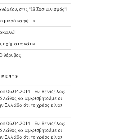
δρέου, στις “18 Σοσιαλισμός”!
το μικρό καφέ….»
ρακαλώ!
, οχήματα κάτω
 Ο θόρυβος
MMENTS
on
06.04.2014 – Ευ. Βενιζέλος:
κό λάθος να αμφισβητούμε οι
ην Ελλάδα ότι το χρέος είναι
on
06.04.2014 – Ευ. Βενιζέλος:
κό λάθος να αμφισβητούμε οι
ην Ελλάδα ότι το χρέος είναι