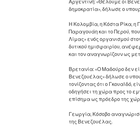
Αργεντινή: «Θέλουμε οι Βεν
δημοκρατία», δήλωσε ο υπου
Η Κολομβία, η Κόστα Ρίκα, η
Παραγουάη και το Περού, που
Λίμας» ενός οργανισμού στο
δυτικού ημισφαιρίου, ανέφερ
και τον αναγνωρίζουν ως με
Βρετανία: «Ο Μαδούρο δεν εί
Βενεζουέλας» δήλωσε ο υπου
τονίζοντας ότι ο Γκουαϊδό, ε
οδηγήσει τη χώρα προς το εμ
επίσημα ως πρόεδρο της χώρ
Γεωργία, Κόσοβο αναγνώρισα
της Βενεζουέλας.