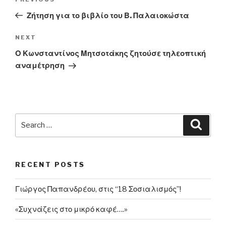
Previous
navigation
Post
Ζήτηση για το βιβλίο του Β. Παλαιοκώστα
Next
NEXT
Post
Ο Κωνσταντίνος Μητσοτάκης ζητούσε τηλεοπτική
αναμέτρηση
Search
Searc
for:
RECENT POSTS
Γιώργος Παπανδρέου, στις “18 Σοσιαλισμός”!
«Συχνάζεις στο μικρό καφέ….»