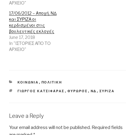
w
w
i
ΑΡΧΕΙΟ"
i
i
n
n
n
d
d
d
o
17/06/2012 – Αποχή, ΝΔ
o
o
w
και ΣΥΡΙΖΑ οι
w
w
)
)
)
κερδισμένοι στις
βουλευτικές εκλογές
June 17, 2018
In "ΙΣΤΟΡΙΕΣ ΑΠΟ ΤΟ
ΑΡΧΕΙΟ"
CATEGORIES
ΚΟΙΝΩΝΙΑ
,
ΠΟΛΙΤΙΚΗ
TAGS
ΓΙΏΡΓΟΣ ΚΑΤΣΙΦΆΡΑΣ
,
ΘΥΡΩΡΌΣ
,
ΝΔ
,
ΣΥΡΙΖΑ
Leave a Reply
Your email address will not be published.
Required fields
are marked
*