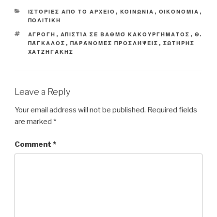
CATEGORIES
ΙΣΤΟΡΙΕΣ ΑΠΟ ΤΟ ΑΡΧΕΙΟ
,
ΚΟΙΝΩΝΙΑ
,
ΟΙΚΟΝΟΜΙΑ
,
ΠΟΛΙΤΙΚΗ
TAGS
ΑΓΡΟΓΗ
,
ΑΠΙΣΤΊΑ ΣΕ ΒΑΘΜΌ ΚΑΚΟΥΡΓΉΜΑΤΟΣ
,
Θ.
ΠΆΓΚΑΛΟΣ
,
ΠΑΡΆΝΟΜΕΣ ΠΡΟΣΛΉΨΕΙΣ
,
ΣΩΤΉΡΗΣ
ΧΑΤΖΗΓΆΚΗΣ
Leave a Reply
Your email address will not be published.
Required fields
are marked
*
Comment
*