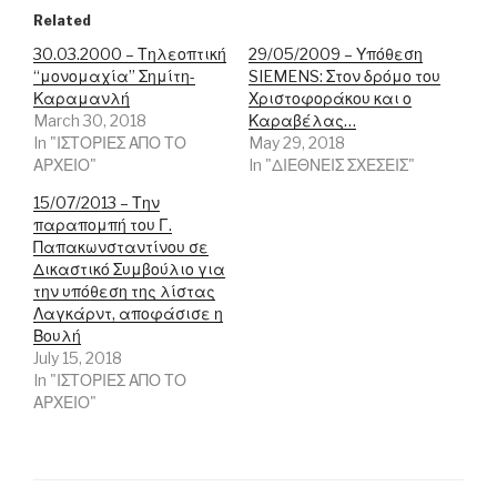
b
e
t
o
d
e
Related
o
I
r
k
n
(
30.03.2000 – Τηλεοπτική
29/05/2009 – Υπόθεση
(
(
O
“μονομαχία” Σημίτη-
SIEMENS: Στον δρόμο του
O
O
p
p
p
e
Καραμανλή
Χριστοφοράκου και ο
e
e
n
March 30, 2018
n
n
s
Καραβέλας…
s
s
i
In "ΙΣΤΟΡΙΕΣ ΑΠΟ ΤΟ
May 29, 2018
i
i
n
n
n
n
ΑΡΧΕΙΟ"
In "ΔΙΕΘΝΕΙΣ ΣΧΕΣΕΙΣ"
n
n
e
e
e
w
15/07/2013 – Την
w
w
w
w
w
i
παραπομπή του Γ.
i
i
n
Παπακωνσταντίνου σε
n
n
d
d
d
o
Δικαστικό Συμβούλιο για
o
o
w
την υπόθεση της λίστας
w
w
)
)
)
Λαγκάρντ, αποφάσισε η
Βουλή
July 15, 2018
In "ΙΣΤΟΡΙΕΣ ΑΠΟ ΤΟ
ΑΡΧΕΙΟ"