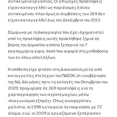
αντικείμενο εργασίας. Οι επίμαχες προσλήψεις
είχαν καταγγελθεί ως παράνομες ή άνευ
αντικειμένου, πλην όμως οι συμβάσεις των 269 δεν
είχαν καταγγελθεί έως τον Δεκέμβριο του 2010.
Σύμφωνα με τη δικογραφία που έχει σχηματιστεί,
από τις προσλήψεις αυτές προκλήθηκε ζημιά σε
βάρος του Δημοσίου η οποία ξεπερνά τα 7
εκατομμύρια ευρώ, ποσό που αφορά στη μισθοδοσία
των εν λόγω υπαλλήλων.
Η υπόθεση είχε φτάσει στη Δικαιοσύνη μετά από
καταγγελίες στελεχών του ΠΑΣΟΚ, ότι η κυβέρνηση
της ΝΔ, δύο μήνες πριν τις εκλογές του Οκτωβρίου του
2009, προχώρησε σε 269 προσλήψεις για τη
χαρτογράφηση των αγροτεμαχίων, μέσω
«διαγωνισμού εξπρές». Όπως αναφερόταν,
μάλιστα, το 1998 η εταιρεία λειτουργούσε με 73
άτομα, ενώ, το 2009 οι εργαζόμενοι ξεπέρασαν