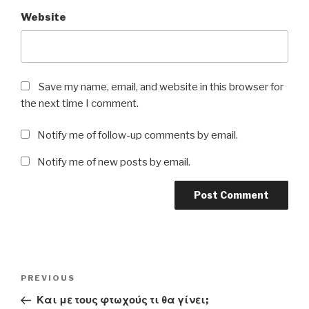
Website
Save my name, email, and website in this browser for
the next time I comment.
Notify me of follow-up comments by email.
Notify me of new posts by email.
Post
Previous
PREVIOUS
navigation
Post
Και με τους φτωχούς τι θα γίνει;