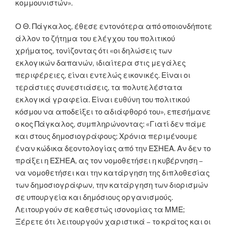
κομμουνιστών».
Ο Θ. Πάγκαλος, έθεσε εντονότερα από οποιονδήποτε
άλλον το ζήτημα του ελέγχου του πολιτικού
χρήματος, τονίζοντας ότι «οι δηλώσεις των
εκλογικών δαπανών, ιδιαίτερα στις μεγάλες
περιφέρειες, είναι εντελώς εικονικές. Είναι οι
τεράστιες συνεστιάσεις, τα πολυτελέστατα
εκλογικά γραφεία. Είναι ευθύνη του πολιτικού
κόσμου να αποδείξει το αδιάφθορό του», επεσήμανε
ο κος Πάγκαλος, συμπληρώνοντας: «Γιατί δεν πάμε
και στους δημοσιογράφους; Χρόνια περιμένουμε
έναν κώδικα δεοντολογίας από την ΕΣΗΕΑ. Αν δεν το
πράξει η ΕΣΗΕΑ, ας τον νομοθετήσει η κυβέρνηση –
να νομοθετήσει και την κατάργηση της διπλοθεσίας
των δημοσιογράφων, την κατάργηση των διορισμών
σε υπουργεία και δημόσιους οργανισμούς.
Λειτουργούν σε καθεστώς ισονομίας τα ΜΜΕ;
Ξέρετε ότι λειτουργούν χαριστικά – το κράτος και οι