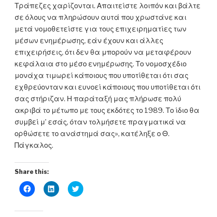
Τράπεζες χαρίζονται. Απαιτείστε λοιπόν και βάλτε
σε όλους να πληρώσουν αυτά που χρωστάνε και
μετά νομοθετείστε για τους επιχειρηματίες των
μέσων ενημέρωσης, εάν έχουν και άλλες
επιχειρήσεις, ότι δεν θα μπορούν να μεταφέρουν
κεφάλαια στο μέσο ενημέρωσης. Το νομοσχέδιο
μονάχα τιμωρεί κάποιους που υποτίθεται ότι σας
εχθρεύονταν και ευνοεί κάποιους που υποτίθεται ότι
σας στήριζαν. Η παράταξή μας πλήρωσε πολύ
ακριβά το μέτωπο με τους εκδότες το 1989. Το ίδιο θα
συμβεί μ’ εσάς, όταν τολμήσετε πραγματικά να
ορθώσετε το ανάστημά σας», κατέληξε ο Θ.
Πάγκαλος.
Share this:
C
C
C
l
l
l
i
i
i
c
c
c
k
k
k