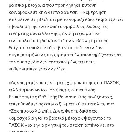
βασικό μέτοχο, αφού προηγήθηκε έντονη
κοινοβουλευτική αντιπαράθεση. Η κυβέρνηση
επέμεινε στη θέση ότι με το νομοσχέδιο, εκφράζεται
η βούλησή της «να κοπεί ο ομφάλιος λώρος της
αθέμιτης συναλλαγής», ενώ η αξιωματική
αντιπολίτευση διέκρινε στην κυβέρνηση σαφή
δείγματα πολιτικού ρεβανσισμού εναντίον
συγκεκριμένων επιχειρηματιών, υποστηρίζοντας ότι
το νομοσχέδιο δεν ανταποκρίνεται στις
κυβερνητικές επαγγελίες.
«Δεν περιμένουμε να μας χειροκροτήσει το ΠΑΣΟΚ,
αλλά η κοινωνία», ανέφερε ο υπουργός
Επικρατείας Θοδωρής Ρουσόπουλος, τονίζοντας,
απευθυνόμενος στην αξιωματική αντιπολίτευση:
«Σας προκαλώ επί μέρες. Φέρτε δικό σας
νομοσχέδιο για το βασικό μέτοχο», ψέγοντας το
ΠΑΣΟΚ για την αρνητική του στάση απέναντι στο