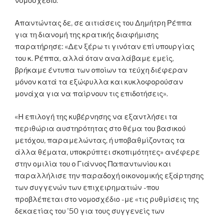
νομοσχέδιο.
Απαντώντας δε, σε αιτιάσεις του Δημήτρη Ρέππα
για τη διανομή της κρατικής διαφήμισης
παρατήρησε: «Δεν ξέρω τι γινόταν επί υπουργίας
του κ. Ρέππα, αλλά όταν αναλάβαμε εμείς,
βρήκαμε έντυπα των οποίων τα τεύχη διέφεραν
μόνον κατά τα εξώφυλλα και κυκλοφορούσαν
μονάχα για να παίρνουν τις επιδοτήσεις».
«Η επιλογή της κυβέρνησης να εξαντλήσει τα
περιθώρια αυστηρότητας στο θέμα του βασικού
μετόχου, παραμελώντας, ή υποβαθμίζοντας τα
άλλα θέματα, υποκρύπτει σκοπιμότητες» ανέφερε
στην ομιλία του ο Γιάννος Παπαντωνίου και
παραλλήλισε την παραδοχή οικονομικής εξάρτησης
των συγγενών των επιχειρηματιών -που
προβλέπεται στο νομοσχέδιο -με «τις ρυθμίσεις της
δεκαετίας του ’50 για τους συγγενείς των