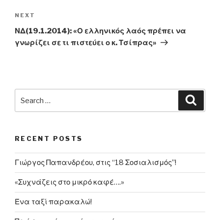
Next
NEXT
Post
ΝΔ(19.1.2014): «Ο ελληνικός λαός πρέπει να
γνωρίζει σε τι πιστεύει ο κ. Τσίπρας»
Search
Searc
for:
RECENT POSTS
Γιώργος Παπανδρέου, στις “18 Σοσιαλισμός”!
«Συχνάζεις στο μικρό καφέ….»
Ένα ταξί παρακαλώ!