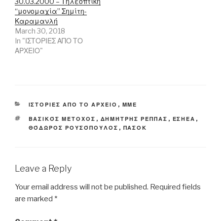
30.03.2000 – Τηλεοπτική
“μονομαχία” Σημίτη-
Καραμανλή
March 30, 2018
In "ΙΣΤΟΡΙΕΣ ΑΠΟ ΤΟ
ΑΡΧΕΙΟ"
CATEGORIES
ΙΣΤΟΡΙΕΣ ΑΠΟ ΤΟ ΑΡΧΕΙΟ
,
ΜΜΕ
TAGS
ΒΑΣΙΚΌΣ ΜΈΤΟΧΟΣ
,
ΔΗΜΉΤΡΗΣ ΡΈΠΠΑΣ
,
ΕΣΗΕΑ
,
ΘΌΔΩΡΟΣ ΡΟΥΣΌΠΟΥΛΟΣ
,
ΠΑΣΟΚ
Leave a Reply
Your email address will not be published.
Required fields
are marked
*