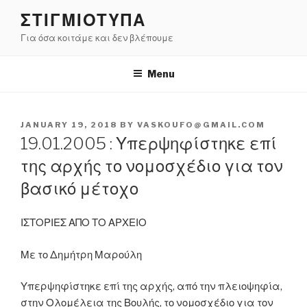
Skip
ΣΤΙΓΜΙΟΤΥΠΑ
to
Για όσα κοιτάμε και δεν βλέπουμε
content
Menu
POSTED
JANUARY 19, 2018
BY
VASKOUFO@GMAIL.COM
ON
19.01.2005 : Υπερψηφίστηκε επί
της αρχής το νομοσχέδιο για τον
βασικό μέτοχο
ΙΣΤΟΡΙΕΣ ΑΠΟ ΤΟ ΑΡΧΕΙΟ
Με το Δημήτρη Μαρούλη
Υπερψηφίστηκε επί της αρχής, από την πλειοψηφία,
στην Ολομέλεια της Βουλής, το νομοσχέδιο για τον