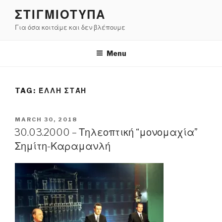
Skip
ΣΤΙΓΜΙΟΤΥΠΑ
to
Για όσα κοιτάμε και δεν βλέπουμε
content
Menu
TAG:
ΈΛΛΗ ΣΤΆΗ
POSTED
MARCH 30, 2018
ON
30.03.2000 – Τηλεοπτική “μονομαχία”
Σημίτη-Καραμανλή