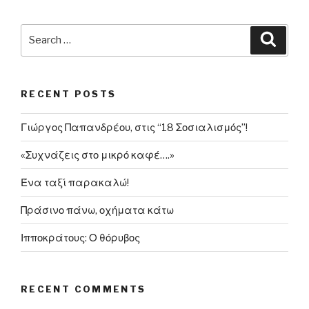
“μονομαχία”
Σημίτη-
Search
Searc
Καραμανλή”
for:
RECENT POSTS
Γιώργος Παπανδρέου, στις “18 Σοσιαλισμός”!
«Συχνάζεις στο μικρό καφέ….»
Ένα ταξί παρακαλώ!
Πράσινο πάνω, οχήματα κάτω
Ιπποκράτους: Ο θόρυβος
RECENT COMMENTS