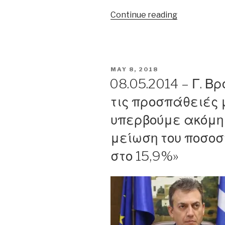
Τώρα
“09.05.2013
Continue reading
εφαρμόζου
–
μέτρα
Γ.
16
Στουρνάρας
δισ.
«Η
ευρώ»”
POSTED
MAY 8, 2018
Ελλάδα
ON
08.05.2014 – Γ. Β
σώζεται,
τις προσπάθειές
οι
συνθήκες
υπερβούμε ακόμη 
βελτιώνοντα
μείωση του ποσοσ
στο 15,9%»