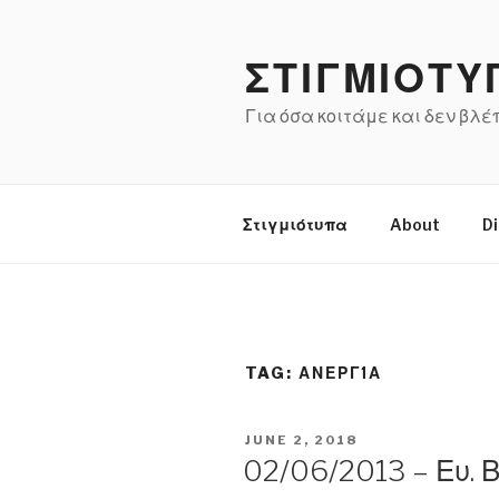
Skip
to
ΣΤΙΓΜΙΟΤΥ
content
Για όσα κοιτάμε και δεν βλ
Στιγμιότυπα
About
Di
TAG:
ΑΝΕΡΓΊΑ
POSTED
JUNE 2, 2018
ON
02/06/2013 – Ευ. Β