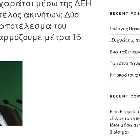
 χαράτσι μέσω της ΔΕΗ
 τέλος ακινήτων; Δύο
RECENT PO
ο αποτέλεσμα του
Γιώργος Παπαν
αρμόζουμε μέτρα 16
«Συχνάζεις σ
Ένα ταξί πα
Πράσινο πάνω
Ιπποκράτους:
RECENT CO
EleniFilippidou
«Είναι τραγι
ίδιοι μέσα στ
βιώσιμο»