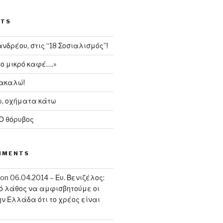
STS
δρέου, στις “18 Σοσιαλισμός”!
το μικρό καφέ….»
ρακαλώ!
, οχήματα κάτω
 Ο θόρυβος
MMENTS
on
06.04.2014 – Ευ. Βενιζέλος:
κό λάθος να αμφισβητούμε οι
ην Ελλάδα ότι το χρέος είναι