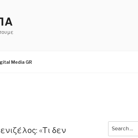
ΠΑ
έπουμε
gital Media GR
Search
ενιζέλος: «Τι δεν
for: