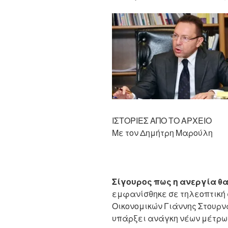
το
χαράτσι
μέσω
της
ΔΕΗ
και
για
το
ενιαίο
τέλος
ΙΣΤΟΡΙΕΣ ΑΠΟ ΤΟ ΑΡΧΕΙΟ
ακινήτων;
Με τον Δημήτρη Μαρούλη
Δύο
δισ.
ευρώ
ήταν
Σίγουρος πως η ανεργία θα
το
εμφανίσθηκε σε τηλεοπτική 
αποτέλεσμ
Οικονομικών Γιάννης Στουρν
του
υπάρξει ανάγκη νέων μέτρων
μέτρου.