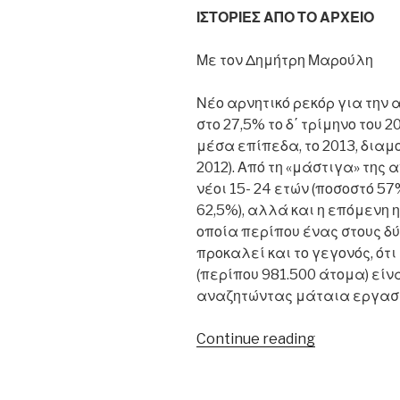
ΙΣΤΟΡΙΕΣ ΑΠΟ ΤΟ ΑΡΧΕΙΟ
του
ποσοστού
Με τον Δημήτρη Μαρούλη
ανεργίας
το
Νέο αρνητικό ρεκόρ για την 
2018
στο 27,5% το δ΄ τρίμηνο του 2
στο
μέσα επίπεδα, το 2013, διαμ
15,9%»”
2012). Από τη «μάστιγα» της
νέοι 15- 24 ετών (ποσοστό 57
62,5%), αλλά και η επόμενη η
οποία περίπου ένας στους δύ
προκαλεί και το γεγονός, ότ
(περίπου 981.500 άτομα) εί
αναζητώντας μάταια εργασί
“13.03.2014
Continue reading
–
ΕΛΣΤΑΤ: