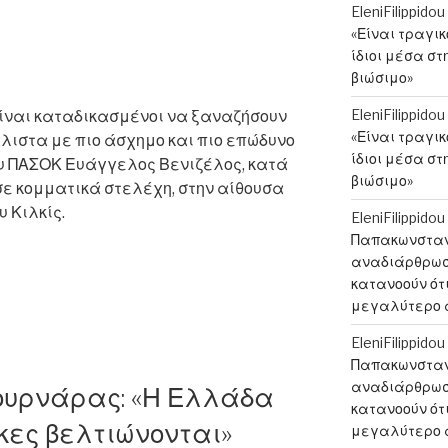
EleniFilippidou
«Είναι τραγι
ίδιοι μέσα στ
βιώσιμο»
EleniFilippidou
είναι καταδικασμένοι να ξαναζήσουν
«Είναι τραγι
λιστα με πιο άσχημο και πιο επώδυνο
ίδιοι μέσα στ
του ΠΑΣΟΚ Ευάγγελος Βενιζέλος, κατά
βιώσιμο»
 σε κομματικά στελέχη, στην αίθουσα
 Κιλκίς.
EleniFilippidou
Παπακωνσταντ
αναδιάρθρωση
κατανοούν ότι
μεγαλύτερο 
EleniFilippidou
Παπακωνσταντ
αναδιάρθρωση
Στουρνάρας: «Η Ελλάδα
κατανοούν ότι
ήκες βελτιώνονται»
μεγαλύτερο 