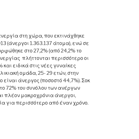
ανεργία στη χώρα, που εκτινάχθηκε
013 (άνεργοι 1.363.137 άτομα), ενώ σε
ορφώθηκε στο 27,2% (από 24,2% το
 ανεργίας πλήττονται περισσότερο οι
% και ειδικά στις νέες γυναίκες
λικιακή ομάδα, 25- 29 ετών, στην
ο είναι άνεργος (ποσοστό 44,7%). Σοκ
ι το 72% του συνόλου των ανέργων
ναι πλέον μακροχρόνια άνεργοι,
α για περισσότερο από έναν χρόνο.