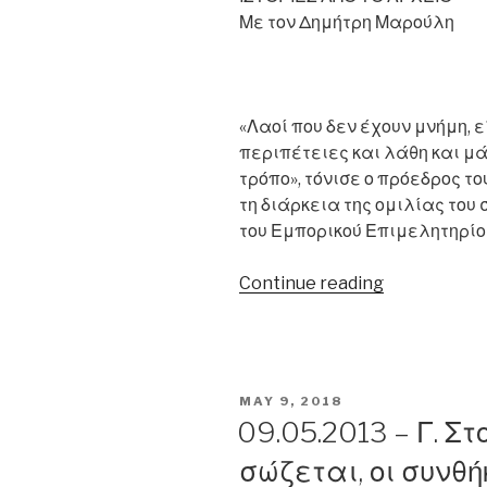
Με τον Δημήτρη Μαρούλη
«Λαοί που δεν έχουν μνήμη, 
περιπέτειες και λάθη και μά
τρόπο», τόνισε ο πρόεδρος 
τη διάρκεια της ομιλίας του
του Εμπορικού Επιμελητηρίου
“02/06/2013
Continue reading
–
Ευ.
Βενιζέλος:
«Τι
POSTED
MAY 9, 2018
δεν
ON
09.05.2013 – Γ. 
ακούσαμε
σώζεται, οι συνθ
για