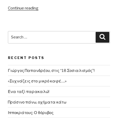
“30/06/2015
Continue reading
–
Γ.
Καμίνης:
«Το
Search
Searc
ΝΑΙ
for:
σαρώνει
σε
RECENT POSTS
όλη
την
Γιώργος Παπανδρέου, στις “18 Σοσιαλισμός”!
Ελλάδα»…”
«Συχνάζεις στο μικρό καφέ….»
Ένα ταξί παρακαλώ!
Πράσινο πάνω, οχήματα κάτω
Ιπποκράτους: Ο θόρυβος