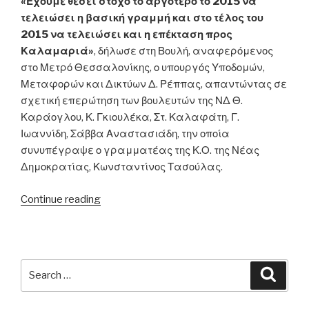
«Έχουμε θέσει στόχο το αργότερο το 2015 να
τελειώσει η βασική γραμμή και στο τέλος του
2015 να τελειώσει και η επέκταση προς
Καλαμαριά»
, δήλωσε στη Βουλή, αναφερόμενος
στο Μετρό Θεσσαλονίκης, ο υπουργός Υποδομών,
Μεταφορών και Δικτύων Δ. Ρέππας, απαντώντας σε
σχετική επερώτηση των βουλευτών της ΝΔ Θ.
Καράογλου, Κ. Γκιουλέκα, Στ. Καλαφάτη, Γ.
Ιωαννίδη, Σάββα Αναστασιάδη, την οποία
συνυπέγραψε ο γραμματέας της Κ.Ο. της Νέας
Δημοκρατίας, Κωνσταντίνος Τασούλας.
“15.04.2011
Continue reading
–
Δ.
Ρέππας
για
Search
Searc
Μετρό
for:
Θεσσαλονίκης: