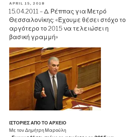
που
POSTED
APRIL 15, 2018
ON
προσφέρεται
15.04.2011 – Δ. Ρέππας για Μετρό
στο
Θεσσαλονίκης: «Έχουμε θέσει στόχο το
κοινό»
αργότερο το 2015 να τελειώσει η
τα
βασική γραμμή»
περισσότερα
τηλεοπτικά
προγράμματα…”
ΙΣΤΟΡΙΕΣ ΑΠΟ ΤΟ ΑΡΧΕΙΟ
Με τον Δημήτρη Μαρούλη