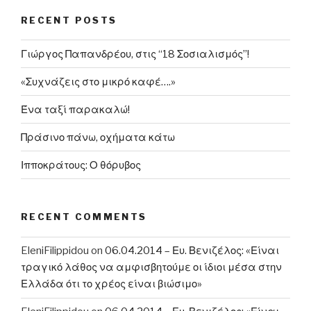
«Έχουμε
RECENT POSTS
θέσει
στόχο
Γιώργος Παπανδρέου, στις “18 Σοσιαλισμός”!
το
αργότερο
«Συχνάζεις στο μικρό καφέ….»
το
2015
Ένα ταξί παρακαλώ!
να
Πράσινο πάνω, οχήματα κάτω
τελειώσει
η
Ιπποκράτους: Ο θόρυβος
βασική
γραμμή»”
RECENT COMMENTS
EleniFilippidou
on
06.04.2014 – Ευ. Βενιζέλος: «Είναι
τραγικό λάθος να αμφισβητούμε οι ίδιοι μέσα στην
Ελλάδα ότι το χρέος είναι βιώσιμο»