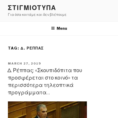
Skip
ΣΤΙΓΜΙΟΤΥΠΑ
to
Για όσα κοιτάμε και δεν βλέπουμε
content
Menu
TAG:
Δ. ΡΕΠΠΑΣ
POSTED
MARCH 27, 2019
ON
Δ. Ρέππας: «Σκουπιδόπιτα που
προσφέρεται στο κοινό» τα
περισσότερα τηλεοπτικά
προγράμματα…