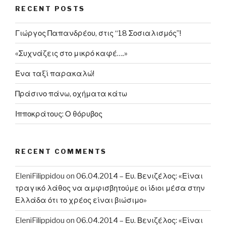
RECENT POSTS
Ευρωπαϊκή
Ένωση
Γιώργος Παπανδρέου, στις “18 Σοσιαλισμός”!
επιταχύνεται
–
«Συχνάζεις στο μικρό καφέ….»
Η
ελληνική
Ένα ταξί παρακαλώ!
οικονομία
Πράσινο πάνω, οχήματα κάτω
παρουσιάζει
εντυπωσιακή
Ιπποκράτους: Ο θόρυβος
βελτίωση»”
RECENT COMMENTS
EleniFilippidou
on
06.04.2014 – Ευ. Βενιζέλος: «Είναι
τραγικό λάθος να αμφισβητούμε οι ίδιοι μέσα στην
Ελλάδα ότι το χρέος είναι βιώσιμο»
EleniFilippidou
on
06.04.2014 – Ευ. Βενιζέλος: «Είναι