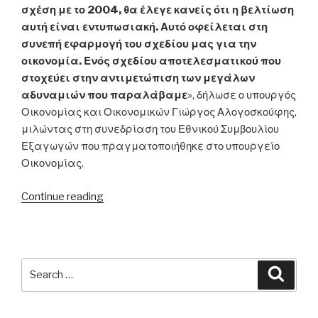
σχέση με το 2004, θα έλεγε κανείς ότι η βελτίωση
αυτή είναι εντυπωσιακή. Αυτό οφείλεται στη
συνεπή εφαρμογή του σχεδίου μας για την
οικονομία. Ενός σχεδίου αποτελεσματικού που
στοχεύει στην αντιμετώπιση των μεγάλων
αδυναμιών που παραλάβαμε
», δήλωσε ο υπουργός
Οικονομίας και Οικονομικών Γιώργος Αλογοσκούφης,
μιλώντας στη συνεδρίαση του Εθνικού Συμβουλίου
Εξαγωγών που πραγματοποιήθηκε στο υπουργείο
Οικονομίας.
“19/07/2006
Continue reading
–
Γ.
Αλογοσκούφης:
«Η
Search
Searc
σύγκλιση
for:
με
την