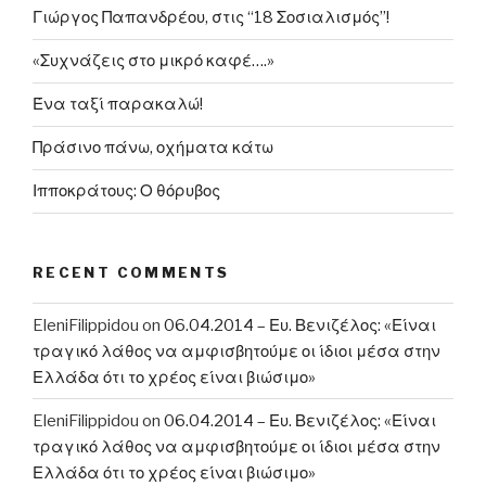
Γιώργος Παπανδρέου, στις “18 Σοσιαλισμός”!
σε
μία
«Συχνάζεις στο μικρό καφέ….»
ισχυρή
οικονομία
Ένα ταξί παρακαλώ!
και
Πράσινο πάνω, οχήματα κάτω
μία
ισχυρή
Ιπποκράτους: Ο θόρυβος
κοινωνία»”
RECENT COMMENTS
EleniFilippidou
on
06.04.2014 – Ευ. Βενιζέλος: «Είναι
τραγικό λάθος να αμφισβητούμε οι ίδιοι μέσα στην
Ελλάδα ότι το χρέος είναι βιώσιμο»
EleniFilippidou
on
06.04.2014 – Ευ. Βενιζέλος: «Είναι
τραγικό λάθος να αμφισβητούμε οι ίδιοι μέσα στην
Ελλάδα ότι το χρέος είναι βιώσιμο»