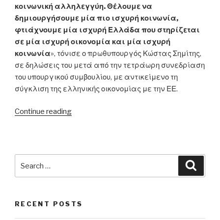
κοινωνική αλληλεγγύη. Θέλουμε να
δημιουργήσουμε μία πιο ισχυρή κοινωνία,
φτιάχνουμε μία ισχυρή Ελλάδα που στηρίζεται
σε μία ισχυρή οικονομία και μία ισχυρή
κοινωνία
», τόνισε ο πρωθυπουργός Κώστας Σημίτης,
σε δηλώσεις του μετά από την τετράωρη συνεδρίαση
του υπουργικού συμβουλίου, με αντικείμενο τη
σύγκλιση της ελληνικής οικονομίας με την ΕΕ.
“13/06/2002
Continue reading
–
Κ.
Σημίτης:
«Φτιάχνουμε
Search
Searc
μία
for:
ισχυρή
Ελλάδα
RECENT POSTS
που
στηρίζεται