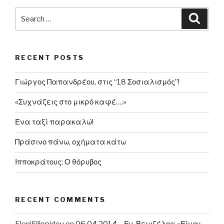
της
Search
Searc
Ριζούπολης
for:
από
οπαδούς
RECENT POSTS
του
Ολυμπιακού…”
Γιώργος Παπανδρέου, στις “18 Σοσιαλισμός”!
«Συχνάζεις στο μικρό καφέ….»
Ένα ταξί παρακαλώ!
Πράσινο πάνω, οχήματα κάτω
Ιπποκράτους: Ο θόρυβος
RECENT COMMENTS
EleniFilippidou
on
06.04.2014 – Ευ. Βενιζέλος: «Είναι