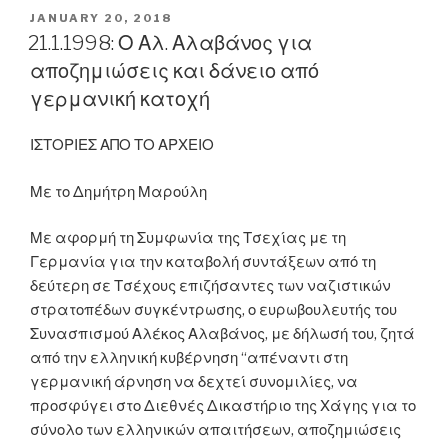
«στα
POSTED
JANUARY 20, 2018
ON
δάχτυλά
21.1.1998: Ο Αλ. Αλαβάνος για
του
αποζημιώσεις και δάνειο από
τη
γερμανική κατοχή
μουσική
για
ΙΣΤΟΡΙΕΣ ΑΠΟ ΤΟ ΑΡΧΕΙΟ
μία
καλύτερη
Με το Δημήτρη Μαρούλη
μέρα»
“έφυγε”
Με αφορμή τη Συμφωνία της Τσεχίας με τη
ο
Γερμανία για την καταβολή συντάξεων από τη
Νίκος
δεύτερη σε Τσέχους επιζήσαντες των ναζιστικών
Γκάτσος”
στρατοπέδων συγκέντρωσης, ο ευρωβουλευτής του
Συνασπισμού Αλέκος Αλαβάνος, με δήλωσή του, ζητά
από την ελληνική κυβέρνηση “απέναντι στη
γερμανική άρνηση να δεχτεί συνομιλίες, να
προσφύγει στο Διεθνές Δικαστήριο της Χάγης για το
σύνολο των ελληνικών απαιτήσεων, αποζημιώσεις