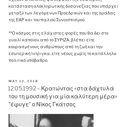
κατάσταση ολοκληρωτικής δυσανεξίας που υπάρχει
μεταξύ των λεγόμενων Προεδρικών και της ομάδας
της ΕΑΡ και του παλιού Συνασπισμού.
**Ο κόσμος στις ελάχιστες φορές που θα δει στο
γυαλί κάποιον από το ΣΥΡΙΖΑ, βλέπει είτε
κουρασμένους ανθρώπους από τη ζωή και την
εσωτερική ίντριγκα, είτε νέους χωρίς το κατάλληλο
πολιτικό υπόβαθρο.
POSTED
MAY 12, 2018
ON
12.05.1992 – Κρατώντας «στα δάχτυλά
του τη μουσική για μία καλύτερη μέρα»
“έφυγε” ο Νίκος Γκάτσος