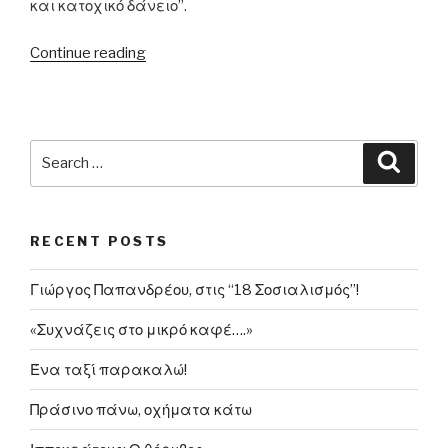
και κατοχικό δάνειο”.
“21.1.1998:
Continue reading
Ο
Αλ.
Αλαβάνος
για
Search
Searc
αποζημιώσεις
for:
και
δάνειο
RECENT POSTS
από
γερμανική
Γιώργος Παπανδρέου, στις “18 Σοσιαλισμός”!
κατοχή”
«Συχνάζεις στο μικρό καφέ….»
Ένα ταξί παρακαλώ!
Πράσινο πάνω, οχήματα κάτω