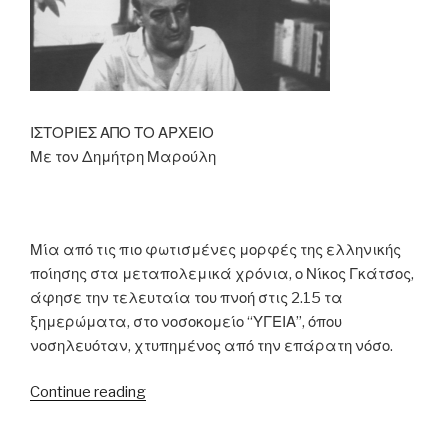
ΙΣΤΟΡΙΕΣ ΑΠΟ ΤΟ ΑΡΧΕΙΟ
Με τον Δημήτρη Μαρούλη
Μία από τις πιο φωτισμένες μορφές της ελληνικής
ποίησης στα μεταπολεμικά χρόνια, ο Νίκος Γκάτσος,
άφησε την τελευταία του πνοή στις 2.15 τα
ξημερώματα, στο νοσοκομείο “ΥΓΕΙΑ”, όπου
νοσηλευόταν, χτυπημένος από την επάρατη νόσο.
“12.05.1992
Continue reading
–
Κρατώντας