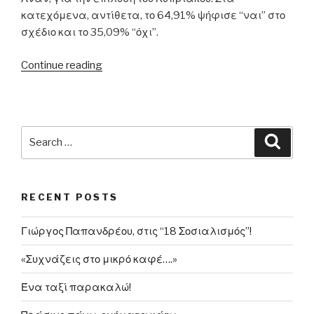
κατεχόμενα, αντίθετα, το 64,91% ψήφισε “ναι” στο
σχέδιο και το 35,09% “όχι”.
“24.04.2004
Continue reading
–
Κύπρος
–
Δημοψήφισμα:
Search
Searc
«ΟΧΙ»
for:
των
Ελληνοκυπρίων
RECENT POSTS
στο
Σχέδιο
Γιώργος Παπανδρέου, στις “18 Σοσιαλισμός”!
Ανάν
για
«Συχνάζεις στο μικρό καφέ….»
την
επίλυση
Ένα ταξί παρακαλώ!
του