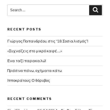
πρώτη
του
Search
Searc
«Νουρέγιεφ»
for:
των
ελληνικών
RECENT POSTS
γηπέδων
με
Γιώργος Παπανδρέου, στις “18 Σοσιαλισμός”!
το
εθνόσημο”
«Συχνάζεις στο μικρό καφέ….»
Ένα ταξί παρακαλώ!
Πράσινο πάνω, οχήματα κάτω
Ιπποκράτους: Ο θόρυβος
RECENT COMMENTS