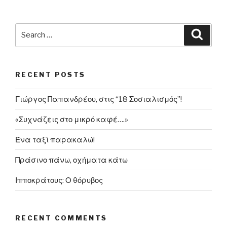
Άδωνις
Γεωργιάδης:
«Σιχαίνομαι
Search
Searc
τους
for:
κομμουνιστές»”
RECENT POSTS
Γιώργος Παπανδρέου, στις “18 Σοσιαλισμός”!
«Συχνάζεις στο μικρό καφέ….»
Ένα ταξί παρακαλώ!
Πράσινο πάνω, οχήματα κάτω
Ιπποκράτους: Ο θόρυβος
RECENT COMMENTS