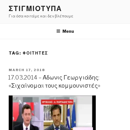
Skip
ΣΤΙΓΜΙΟΤΥΠΑ
to
Για όσα κοιτάμε και δεν βλέπουμε
content
Menu
TAG:
ΦΟΙΤΗΤΈΣ
POSTED
MARCH 17, 2018
ON
17.03.2014 – Άδωνις Γεωργιάδης:
«Σιχαίνομαι τους κομμουνιστές»