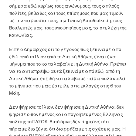
σήμερα εδώ, κυρίως τους ανώνυμους, τους απλούς
πολίτες, βεβαίως και τους επίσημους που μας τιμούν
με την παρουσία τους, την Τοπική Αυτοδιοίκηση, τους
Βουλευτές μας, τους υποψηφίους μας, τα στελέχη της
κοινωνίας.
Είπε ο Δήμαρχος ότι το γεγονός πως ξεκινάμε από
εδώ, από το Ίλιον από τη Δυτική Αθήνα, είναι ένα
μήνυμα που το καταλαβαίνει η Δυτική Αθήνα. Πρέπει
να το αντιστρέψω αυτό: ξεκινάμε από εδώ, από τη
Δυτική Αθήνα επειδή καταλάβαμε πάρα πολύ καλά
το μήνυμα που μας έστειλε στις εκλογές στις 6 του
Μάη.
Δεν ψήφισε το Ίλιον, δεν ψήφισε η Δυτική Αθήνα, δεν
ψήφισε ο πονεμένος και απογοητευμένος Έλληνας
πολίτης το ΠΑΣΟΚ. Αυτό όμως δεν σημαίνει ότι
πήραμε διαζύγιο, ότι διαρρήξαμε τις σχέσεις μας. Η