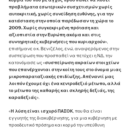
κόμμα του που με άγχος προσπαθεί να λύσει
προβλήματα εσωτερικών συσχετισμών χωρίς
αυτοκριτική, χωρίς συνείδηση ευθύνης, για την
κατάσταση στην οποία παρέδωσαν τη χώρα το
2009. Χωρίς συγκεκριμένη πρόταση και
αξιοπιστία στην Ευρώπη ακόμα και στις
συντηρητικές κυβερνήσεις που κυριαρχούν
»,
επισήμανε ο κ. Βενιζέλος, ενώ, αναφερόμενος στην
συσπείρωση που προσπαθεί να πετύχει η ΝΔ, την
κατονόμασε ως «
συσπείρωση ακραίων στοιχείων
που επανέρχονται στην κοίτη τους στο όνομα μιας
μικροπαραταξιακής επιδίωξης. Απέναντί μας
λοιπόν έχουμε όχι ένα κεντροδεξιό μέτωπο, αλλά
το μέτωπο της καθαρής και σκληρής δεξιάς, της
καραδεξιάς
».
«
Η λύση είναι ισχυρό ΠΑΣΟΚ
, που θα είναι
εγγυητής της διακυβέρνησης, για μια κυβέρνηση με
προοδευτικό πρόσημο και κορμό την υπεύθυνη