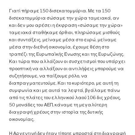
Γιατί πήραμε 150 δισεκατομμύρια. Με τα 150
δισεκατομμύρια σώσαμε την χώρα ταμειακά, αν
και δεν μου αρέσει η έκφραση «σώσαμε την χώρα»
ταμειακά σταθήκαμε όρθιοι, πληρώσαμε μισθούς
και συντάξεις, μείναμε μέσα στο ευρώ, μείναμε
μέσα στην διεθνή οικονομία, έχουμε θέση στο
τραπέζι της Ευρωπαϊκής Ένωσης και της Ευρωζώνης.
Και τώρα που αλλάζουν οι συσχετισμοί που υπάρχει
προοπτική να αλλάξουν οι αντιλήψεις μπορούμε να
συζητήσουμε, να παίξουμε ρόλο, να
διαπραγματευτούμε. Και το κυριότερο, με αυτή τη
συμφωνία και με αυτά τα λεφτά, βγάλαμε πάνω
από τις πλάτες του ελληνικού λαού 106 δις χρέους,
50 μονάδες του ΑΕΠ, κάναμε τη μεγαλύτερη
διαγραφή χρέους στην ιστορία της δυτικής
οικονομίας.
Η Αργεντινή δεν ήταν τίποτε μπροστά στη διαγραφή