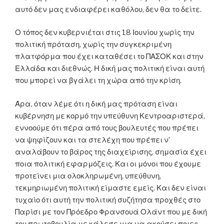
αυτό δεν μας ενδιαφέρει καθόλου, δεν θα το δείτε.
Ο τόπος δεν κυβερνιέται στις 18 Ιουνίου χωρίς την
πολιτική πρόταση, χωρίς την συγκεκριμένη
πλατφόρμα που έχει καταθέσει το ΠΑΣΟΚ και στην
Ελλάδα και διεθνώς. Η δική μας πολιτική είναι αυτή
που μπορεί να βγάλει τη χώρα από την κρίση.
Άρα, όταν λέμε ότι η δική μας πρόταση είναι
κυβέρνηση με κορμό την υπεύθυνη Κεντροαριστερά,
εννοούμε ότι πέρα από τους βουλευτές που πρέπει
να ψηφίζουν και τα στελέχη που πρέπει ν’
αναλάβουν το βάρος της διαχείρισης, σημασία έχει
ποια πολιτική εφαρμόζεις. Και οι μόνοι που έχουμε
προτείνει μια ολοκληρωμένη, υπεύθυνη,
τεκμηριωμένη πολιτική είμαστε εμείς. Και δεν είναι
τυχαίο ότι αυτή την πολιτική συζήτησα προχθές στο
Παρίσι με τον Πρόεδρο Φρανσουά Ολάντ που με δική
του πρωτοβουλία με κάλεσε για να ακούσει ποιες