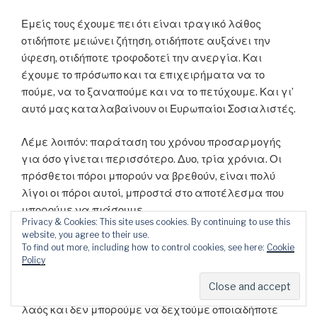
Εμείς τους έχουμε πει ότι είναι τραγικό λάθος
οτιδήποτε μειώνει ζήτηση, οτιδήποτε αυξάνει την
ύφεση, οτιδήποτε τροφοδοτεί την ανεργία. Και
έχουμε το πρόσωπο και τα επιχειρήματα να το
πούμε, να το ξαναπούμε και να το πετύχουμε. Και γι’
αυτό μας καταλαβαίνουν οι Ευρωπαίοι Σοσιαλιστές.
Λέμε λοιπόν: παράταση του χρόνου προσαρμογής
για όσο γίνεται περισσότερο. Δυο, τρία χρόνια. Οι
πρόσθετοι πόροι μπορούν να βρεθούν, είναι πολύ
λίγοι οι πόροι αυτοί, μπροστά στο αποτέλεσμα που
μπορούμε να πιάσουμε.
Privacy & Cookies: This site uses cookies. By continuing to use this
website, you agree to their use.
Και υπάρχουν έξι σημεία που «ακουμπάνε» πάνω
To find out more, including how to control cookies, see here:
Cookie
στη παράταση του χρόνου προσαρμογής.
Policy
-Το πρώτο, το θεμελιώδες: δεν αντέχει ο ελληνικός
λαός και δεν μπορούμε να δεχτούμε οποιαδήποτε