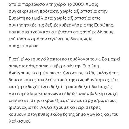
οποία παρέδωσαν τη χώρα το 2009. Χωρίς
συγκεκριμένη πρόταση, χωρίς αξιοπιστία στην
Ευρώπη και μάλιστα χωρίς αξιοπιστία στις
συντηρητικές, τις δεξιές κυβερνήσεις της Ευρώπης,
που κυριαρχούν και απέναντι στις οποίες δίνουμε
επί τόσο καιρό τον αγώνα με δυσμενείς
συσχετισμούς.
Γιατί είναι ομογάλακτοι και ομόλογοι του κ. Σαμαρά
οι περισσότεροι που κυβερνούν την Ευρώπη.
Ανοίγουμε και μέτωπο απέναντι σε κάθε εκδοχή της
δημαγωγίας, του λαϊκισμού, της ανευθυνότητας, είτε
αυτή η εκδοχή είναι δεξιά, ή ακροδεξιά δυστυχώς,
γιατί η ελληνική κοινωνία έδειξε υπερβολική ανοχή
απέναντι στην ακροδεξιά, στον αυταρχισμό, στους
φιλοναζιστές. Αλλά έχουμε και αριστερές
κομμουνιστογενείς εκδοχές της δημαγωγίας και του
λαϊκισμού.