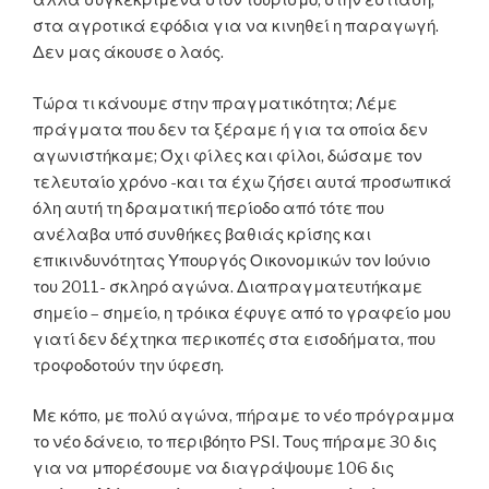
αλλά συγκεκριμένα στον τουρισμό, στην εστίαση,
στα αγροτικά εφόδια για να κινηθεί η παραγωγή.
Δεν μας άκουσε ο λαός.
Τώρα τι κάνουμε στην πραγματικότητα; Λέμε
πράγματα που δεν τα ξέραμε ή για τα οποία δεν
αγωνιστήκαμε; Όχι φίλες και φίλοι, δώσαμε τον
τελευταίο χρόνο -και τα έχω ζήσει αυτά προσωπικά
όλη αυτή τη δραματική περίοδο από τότε που
ανέλαβα υπό συνθήκες βαθιάς κρίσης και
επικινδυνότητας Υπουργός Οικονομικών τον Ιούνιο
του 2011- σκληρό αγώνα. Διαπραγματευτήκαμε
σημείο – σημείο, η τρόικα έφυγε από το γραφείο μου
γιατί δεν δέχτηκα περικοπές στα εισοδήματα, που
τροφοδοτούν την ύφεση.
Με κόπο, με πολύ αγώνα, πήραμε το νέο πρόγραμμα
το νέο δάνειο, το περιβόητο PSI. Τους πήραμε 30 δις
για να μπορέσουμε να διαγράψουμε 106 δις