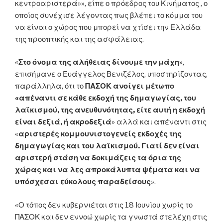
κεντροαριστερά»», είπε ο πρόεδρος του Κινήματος , ο
οποίος συνέχισε λέγοντας πως βλέπει το κόμμα του
να είναι ο χώρος που μπορεί να χτίσει την Ελλάδα
της προοπτικής και της ασφάλειας.
«
Στο όνομα της αλήθειας δίνουμε την μάχη
»,
επισήμανε ο Ευάγγελος Βενιζέλος, υποστηρίζοντας,
παράλληλα, ότι το
ΠΑΣΟΚ ανοίγει μέτωπο
«απέναντι σε κάθε εκδοχή της δημαγωγίας, του
λαϊκισμού, της ανευθυνότητας,
είτε αυτή η εκδοχή
είναι δεξιά, ή ακροδεξιά
» αλλά και απέναντι στις
«
αριστερές κομμουνιστογενείς εκδοχές της
δημαγωγίας και του λαϊκισμού. Γιατί δεν είναι
αριστερή στάση να δοκιμάζεις τα όρια της
χώρας και να λες απροκάλυπτα ψέματα και να
υπόσχεσαι εύκολους παραδείσους
».
«Ο τόπος δεν κυβερνιέται στις 18 Ιουνίου χωρίς το
ΠΑΣΟΚ και δεν εννοώ χωρίς τα γνωστά στελέχη στις