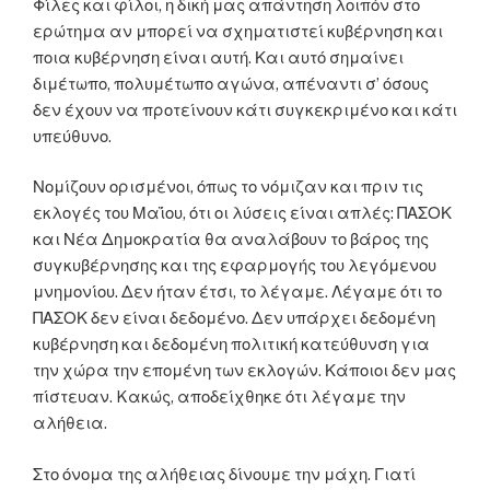
Φίλες και φίλοι, η δική μας απάντηση λοιπόν στο
ερώτημα αν μπορεί να σχηματιστεί κυβέρνηση και
ποια κυβέρνηση είναι αυτή. Και αυτό σημαίνει
διμέτωπο, πολυμέτωπο αγώνα, απέναντι σ’ όσους
δεν έχουν να προτείνουν κάτι συγκεκριμένο και κάτι
υπεύθυνο.
Νομίζουν ορισμένοι, όπως το νόμιζαν και πριν τις
εκλογές του Μαΐου, ότι οι λύσεις είναι απλές: ΠΑΣΟΚ
και Νέα Δημοκρατία θα αναλάβουν το βάρος της
συγκυβέρνησης και της εφαρμογής του λεγόμενου
μνημονίου. Δεν ήταν έτσι, το λέγαμε. Λέγαμε ότι το
ΠΑΣΟΚ δεν είναι δεδομένο. Δεν υπάρχει δεδομένη
κυβέρνηση και δεδομένη πολιτική κατεύθυνση για
την χώρα την επομένη των εκλογών. Κάποιοι δεν μας
πίστευαν. Kακώς, αποδείχθηκε ότι λέγαμε την
αλήθεια.
Στο όνομα της αλήθειας δίνουμε την μάχη. Γιατί