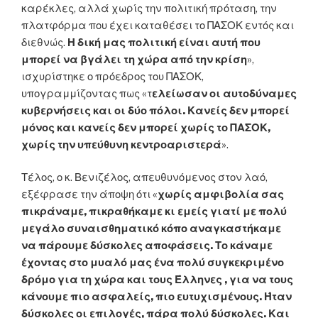
καρέκλες, αλλά χωρίς την πολιτική πρόταση, την
πλατφόρμα που έχει καταθέσει το ΠΑΣΟΚ εντός και
διεθνώς.
Η δική μας πολιτική είναι αυτή που
μπορεί να βγάλει τη χώρα από την κρίση
»,
ισχυρίστηκε ο πρόεδρος του ΠΑΣΟΚ,
υπογραμμίζοντας πως «τ
ελείωσαν οι αυτοδύναμες
κυβερνήσεις και οι δύο πόλοι. Κανείς δεν μπορεί
μόνος και κανείς δεν μπορεί χωρίς το ΠΑΣΟΚ,
χωρίς την υπεύθυνη κεντροαριστερά
».
Τέλος, ο κ. Βενιζέλος, απευθυνόμενος στον λαό,
εξέφρασε την άποψη ότι «
χωρίς αμφιβολία σας
πικράναμε, πικραθήκαμε κι εμείς γιατί με πολύ
μεγάλο συναισθηματικό κόπο αναγκαστήκαμε
να πάρουμε δύσκολες αποφάσεις. Το κάναμε
έχοντας στο μυαλό μας ένα πολύ συγκεκριμένο
δρόμο για τη χώρα και τους Έλληνες , για να τους
κάνουμε πιο ασφαλείς, πιο ευτυχισμένους. Ήταν
δύσκολες οι επιλογές, πάρα πολύ δύσκολες. Και