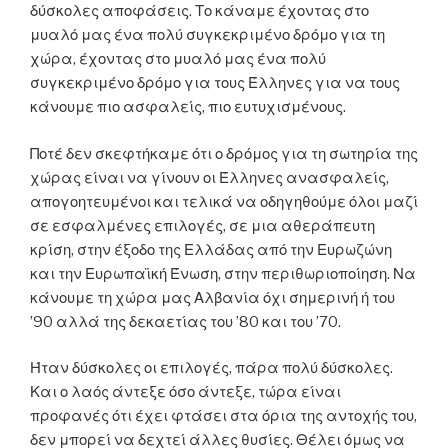
δύσκολες αποφάσεις. Το κάναμε έχοντας στο
μυαλό μας ένα πολύ συγκεκριμένο δρόμο για τη
χώρα, έχοντας στο μυαλό μας ένα πολύ
συγκεκριμένο δρόμο για τους Έλληνες για να τους
κάνουμε πιο ασφαλείς, πιο ευτυχισμένους.
Ποτέ δεν σκεφτήκαμε ότι ο δρόμος για τη σωτηρία της
χώρας είναι να γίνουν οι Έλληνες ανασφαλείς,
απογοητευμένοι και τελικά να οδηγηθούμε όλοι μαζί
σε εσφαλμένες επιλογές, σε μια αθεράπευτη
κρίση, στην έξοδο της Ελλάδας από την Ευρωζώνη
και την Ευρωπαϊκή Ένωση, στην περιθωριοποίηση. Να
κάνουμε τη χώρα μας Αλβανία όχι σημερινή ή του
’90 αλλά της δεκαετίας του ’80 και του ’70.
Ήταν δύσκολες οι επιλογές, πάρα πολύ δύσκολες.
Και ο λαός άντεξε όσο άντεξε, τώρα είναι
προφανές ότι έχει φτάσει στα όρια της αντοχής του,
δεν μπορεί να δεχτεί άλλες θυσίες. Θέλει όμως να