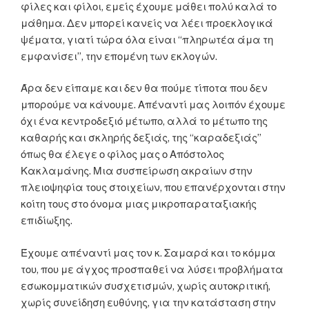
φίλες και φίλοι, εμείς έχουμε μάθει πολύ καλά το
μάθημα. Δεν μπορεί κανείς να λέει προεκλογικά
ψέματα, γιατί τώρα όλα είναι “πληρωτέα άμα τη
εμφανίσει”, την επομένη των εκλογών.
Άρα δεν είπαμε και δεν θα πούμε τίποτα που δεν
μπορούμε να κάνουμε. Απέναντί μας λοιπόν έχουμε
όχι ένα κεντροδεξιό μέτωπο, αλλά το μέτωπο της
καθαρής και σκληρής δεξιάς, της “καραδεξιάς”
όπως θα έλεγε ο φίλος μας ο Απόστολος
Κακλαμάνης. Μια συσπείρωση ακραίων στην
πλειοψηφία τους στοιχείων, που επανέρχονται στην
κοίτη τους στο όνομα μιας μικροπαραταξιακής
επιδίωξης.
Έχουμε απέναντί μας τον κ. Σαμαρά και το κόμμα
του, που με άγχος προσπαθεί να λύσει προβλήματα
εσωκομματικών συσχετισμών, χωρίς αυτοκριτική,
χωρίς συνείδηση ευθύνης, για την κατάσταση στην