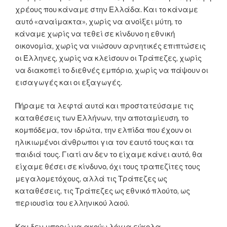
χρέους που κάναμε στην Ελλάδα. Και το κάναμε
αυτό «αναίμακτα», χωρίς να ανοίξει μύτη, το
κάναμε χωρίς να τεθεί σε κίνδυνο η εθνική
οικονομία, χωρίς να νιώσουν αρνητικές επιπτώσεις
οι Έλληνες, χωρίς να κλείσουν οι Τράπεζες, χωρίς
να διακοπεί το διεθνές εμπόριο, χωρίς να πάψουν οι
εισαγωγές και οι εξαγωγές.
Πήραμε τα λεφτά αυτά και προστατεύσαμε τις
καταθέσεις των Ελλήνων, την αποταμίευση, το
κομπόδεμα, τον ιδρώτα, την ελπίδα που έχουν οι
ηλικιωμένοι άνθρωποι για τον εαυτό τους και τα
παιδιά τους. Γιατί αν δεν το είχαμε κάνει αυτό, θα
είχαμε θέσει σε κίνδυνο, όχι τους τραπεζίτες τους
μεγαλομετόχους, αλλά τις Τράπεζες ως
καταθέσεις, τις Τράπεζες ως εθνικό πλούτο, ως
περιουσία του ελληνικού λαού.
Και δεν μπορώ να ακούω λόγια εύκολα,