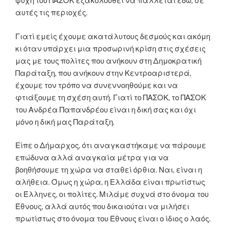
ψυχή του ΠΑΣΟΚ εξακολουθεί να πάλλεται εδώ, σε
αυτές τις περιοχές.
Γιατί εμείς έχουμε ακατάλυτους δεσμούς και ακόμη
κι όταν υπάρχει μια προσωρινή κρίση στις σχέσεις
μας με τους πολίτες που ανήκουν στη Δημοκρατική
Παράταξη, που ανήκουν στην Κεντροαριστερά,
έχουμε τον τρόπο να συνεννοηθούμε και να
φτιάξουμε τη σχέση αυτή. Γιατί το ΠΑΣΟΚ, το ΠΑΣΟΚ
του Ανδρέα Παπανδρέου είναι η δική σας και όχι
μόνο η δική μας Παράταξη.
Είπε ο Δήμαρχος, ότι αναγκαστήκαμε να πάρουμε
επώδυνα αλλά αναγκαία μέτρα για να
βοηθήσουμε τη χώρα να σταθεί όρθια. Ναι, είναι η
αλήθεια. Όμως η χώρα, η Ελλάδα είναι πρωτίστως
οι Έλληνες, οι πολίτες. Μιλάμε συχνά στο όνομα του
Έθνους, αλλά αυτός που δικαιούται να μιλήσει
πρωτίστως στο όνομα του Έθνους είναι ο ίδιος ο λαός.