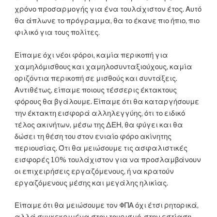
χρόνο προσαρμογής για ένα τουλάχιστον έτος. Αυτό
θα άπλωνε το πρόγραμμα, θα το έκανε πιο ήπιο, πιο
φιλικό για τους πολίτες.
Είπαμε όχι νέοι φόροι, καμία περικοπή για
χαμηλόμισθους και χαμηλοσυνταξιούχους, καμία
οριζόντια περικοπή σε μισθούς και συντάξεις.
Αντιθέτως, είπαμε ποιους τέσσερις έκτακτους
φόρους θα βγάλουμε. Είπαμε ότι θα καταργήσουμε
την έκτακτη εισφορά αλληλεγγύης, ότι το ειδικό
τέλος ακινήτων, μέσω της ΔΕΗ, θα φύγει και θα
δώσει τη θέση του στον ενιαίο φόρο ακίνητης
περιουσίας. Ότι θα μειώσουμε τις ασφαλιστικές
εισφορές 10% τουλάχιστον για να προσλαμβάνουν
οι επιχειρήσεις εργαζόμενους, ή να κρατούν
εργαζόμενους μέσης και μεγάλης ηλικίας.
Είπαμε ότι θα μειώσουμε τον ΦΠΑ όχι έτσι ρητορικά,