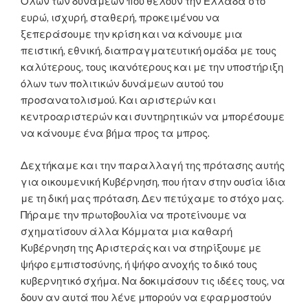
Όλων των δυνάμεων που θέλουν την Ελλάδα στο
ευρώ, ισχυρή, σταθερή, προκειμένου να
ξεπεράσουμε την κρίση και να κάνουμε μια
πειστική, εθνική, διαπραγματευτική ομάδα με τους
καλύτερους, τους ικανότερους και με την υποστήριξη
όλων των πολιτικών δυνάμεων αυτού του
προσανατολισμού. Και αριστερών και
κεντροαριστερών και συντηρητικών να μπορέσουμε
να κάνουμε ένα βήμα προς τα μπρος.
Δεχτήκαμε και την παραλλαγή της πρότασης αυτής
για οικουμενική Κυβέρνηση, που ήταν στην ουσία ίδια
με τη δική μας πρόταση. Δεν πετύχαμε το στόχο μας.
Πήραμε την πρωτοβουλία να προτείνουμε να
σχηματίσουν άλλα Κόμματα μια καθαρή
Κυβέρνηση της Αριστεράς και να στηρίξουμε με
ψήφο εμπιστοσύνης, ή ψήφο ανοχής το δικό τους
κυβερνητικό σχήμα. Να δοκιμάσουν τις ιδέες τους, να
δουν αν αυτά που λένε μπορούν να εφαρμοστούν