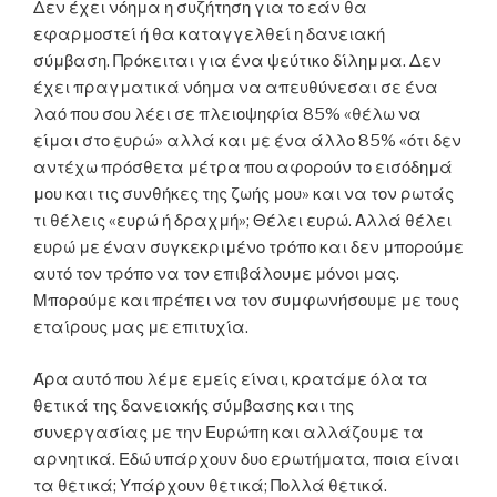
Δεν έχει νόημα η συζήτηση για το εάν θα
εφαρμοστεί ή θα καταγγελθεί η δανειακή
σύμβαση. Πρόκειται για ένα ψεύτικο δίλημμα. Δεν
έχει πραγματικά νόημα να απευθύνεσαι σε ένα
λαό που σου λέει σε πλειοψηφία 85% «θέλω να
είμαι στο ευρώ» αλλά και με ένα άλλο 85% «ότι δεν
αντέχω πρόσθετα μέτρα που αφορούν το εισόδημά
μου και τις συνθήκες της ζωής μου» και να τον ρωτάς
τι θέλεις «ευρώ ή δραχμή»; Θέλει ευρώ. Αλλά θέλει
ευρώ με έναν συγκεκριμένο τρόπο και δεν μπορούμε
αυτό τον τρόπο να τον επιβάλουμε μόνοι μας.
Μπορούμε και πρέπει να τον συμφωνήσουμε με τους
εταίρους μας με επιτυχία.
Άρα αυτό που λέμε εμείς είναι, κρατάμε όλα τα
θετικά της δανειακής σύμβασης και της
συνεργασίας με την Ευρώπη και αλλάζουμε τα
αρνητικά. Εδώ υπάρχουν δυο ερωτήματα, ποια είναι
τα θετικά; Υπάρχουν θετικά; Πολλά θετικά.