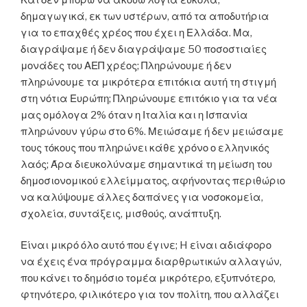
δημαγωγικά, εκ των υστέρων, από τα αποδυτήρια
για το επαχθές χρέος που έχει η Ελλάδα. Μα,
διαγράψαμε ή δεν διαγράψαμε 50 ποσοστιαίες
μονάδες του ΑΕΠ χρέος; Πληρώνουμε ή δεν
πληρώνουμε τα μικρότερα επιτόκια αυτή τη στιγμή
στη νότια Ευρώπη; Πληρώνουμε επιτόκιο για τα νέα
μας ομόλογα 2% όταν η Ιταλία και η Ισπανία
πληρώνουν γύρω στο 6%. Μειώσαμε ή δεν μειώσαμε
τους τόκους που πληρώνει κάθε χρόνο ο ελληνικός
λαός; Άρα διευκολύναμε σημαντικά τη μείωση του
δημοσιονομικού ελλείμματος, αφήνοντας περιθώριο
να καλύψουμε άλλες δαπάνες για νοσοκομεία,
σχολεία, συντάξεις, μισθούς, ανάπτυξη.
Είναι μικρό όλο αυτό που έγινε; H είναι αδιάφορο
να έχεις ένα πρόγραμμα διαρθρωτικών αλλαγών,
που κάνει το δημόσιο τομέα μικρότερο, εξυπνότερο,
φτηνότερο, φιλικότερο για τον πολίτη, που αλλάζει