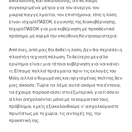
δικαιοσύνης και δικαιοσύνης, αν θέλουμε
συγκεκριμένα μέτρα για τον άνεργο, τον
μικροεπαγγελματία, τον επιστήμονα, τότε η λύση
είναι ισχυρό ΠΑΣΟΚ, εγγυητής της διακυβέρνησης.
Ισχυρό ΠΑΣΟΚ για μια κυβέρνηση με προοδευτικό
πρόσημο, με κορμό την υπεύθυνη Κεντροαριστερά.
Από σας, από μας θα δοθεί η λύση. Δεν θα περάσει η
πλαστή η τεχνητή πόλωση. Το δεύτερο μεγάλο
ερώτημα είναι: μια τέτοια κυβέρνηση για να κάνει
τι; Είπαμε πολλά πράγματα πριν τις εκλογές του
Μάη, αλλά ο θυμωμένος και οργισμένος πολίτης δεν
μας άκουσε. Τώρα τα λέμε αυτά ακόμα πιο έντονα,
τα έχουμε παρουσιάσει στο εξωτερικό, γιατί όσο οι
άλλοι ασχολούνται μόνο με το κομματικό τους
πρόβλημα, εμείς εξακολουθούμε ν’ ασχολούμαστε
πρωτίστως με τη χώρα, τις αντοχές της, την
προοπτική της.