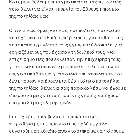
Και εμείς θέλουμε πραγματικά να μας πει ο λαός
ποια θέλει να είναι η πορεία του Έθνους, η πορεία
της πατρίδας μας.
Όταν μιλάω όμως για λαό, για πολίτες, για κόσμο
που έχει υποστεί θυσίες, περικοπές, για ανθρώπους
που η καθημερινότητά τους έγινε πολύ δύσκολη, για
εργαζόμενους που έχασαν τη δουλειά τους, για
επιχειρηματίες που έκλεισαν την επιχείρησή τους,
για νοικοκυριά που δεν μπορούν να πληρώσουν το
στεγαστικό δάνειο, για παιδιά που σπούδασαν και
δεν μπορούν να βρουν μια θέση κάτω από τον ήλιο
της πατρίδας, θέλω να σας παρακαλέσω να έχουμε
στο μυαλό μας και τις επόμενες γενιές, να έχουμε
στο μυαλό μας όλη την εικόνα.
Γιατί χωρίς αμφιβολία σας πικράναμε,
πικραθήκαμε κι εμείς γιατί με πολύ μεγάλο
συναισθηματικό κόπο αναγκαστήκαμε να πάρουμε