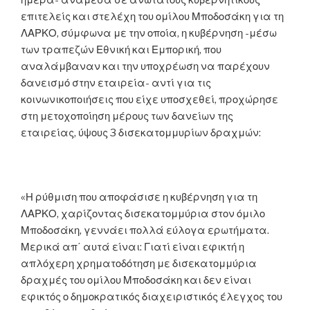
ημέρα- ανάμεσα σε ανώτατους κυβερνητικούς
επιτελείς και στελέχη του ομίλου Μποδοσάκη για τη
ΛΑΡΚΟ, σύμφωνα με την οποία, η κυβέρνηση -μέσω
των τραπεζών Εθνική και Εμπορική, που
αναλάμβαναν και την υποχρέωση να παρέχουν
δανεισμό στην εταιρεία- αντί για τις
κοινωνικοποιήσεις που είχε υποσχεθεί, προχώρησε
στη μετοχοποίηση μέρους των δανείων της
εταιρείας, ύψους 3 δισεκατομμυρίων δραχμών:
«Η ρύθμιση που αποφάσισε η κυβέρνηση για τη
ΛΑΡΚΟ, χαρίζοντας δισεκατομμύρια στον όμιλο
Μποδοσάκη, γεννάει πολλά εύλογα ερωτήματα.
Μερικά απ΄ αυτά είναι: Γιατί είναι εφικτή η
απλόχερη χρηματοδότηση με δισεκατομμύρια
δραχμές του ομίλου Μποδοσάκη και δεν είναι
εφικτός ο δημοκρατικός διαχειριστικός έλεγχος του