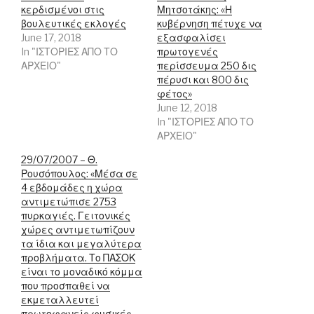
p
p
e
κερδισμένοι στις
Μητσοτάκης: «Η
e
e
n
βουλευτικές εκλογές
n
n
s
κυβέρνηση πέτυχε να
s
s
i
June 17, 2018
εξασφαλίσει
i
i
n
n
n
n
In "ΙΣΤΟΡΙΕΣ ΑΠΟ ΤΟ
πρωτογενές
n
n
e
ΑΡΧΕΙΟ"
περίσσευμα 250 δις
e
e
w
w
w
w
πέρυσι και 800 δις
w
w
i
φέτος»
i
i
n
n
n
d
June 12, 2018
d
d
o
In "ΙΣΤΟΡΙΕΣ ΑΠΟ ΤΟ
o
o
w
w
w
)
ΑΡΧΕΙΟ"
)
)
29/07/2007 – Θ.
Ρουσόπουλος: «Μέσα σε
4 εβδομάδες η χώρα
αντιμετώπισε 2753
πυρκαγιές. Γειτονικές
χώρες αντιμετωπίζουν
τα ίδια και μεγαλύτερα
προβλήματα. Το ΠΑΣΟΚ
είναι το μοναδικό κόμμα
που προσπαθεί να
εκμεταλλευτεί
πρωτοφανείς φυσικές