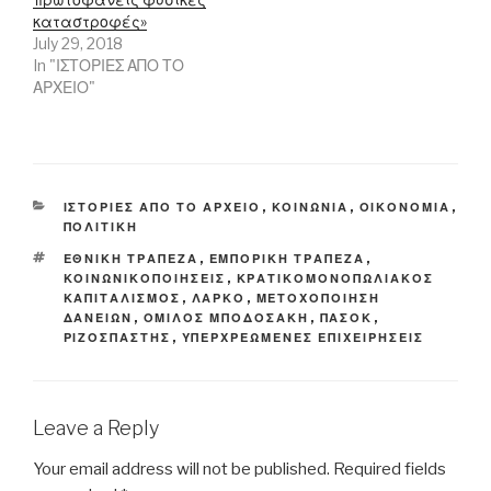
καταστροφές»
July 29, 2018
In "ΙΣΤΟΡΙΕΣ ΑΠΟ ΤΟ
ΑΡΧΕΙΟ"
CATEGORIES
ΙΣΤΟΡΙΕΣ ΑΠΟ ΤΟ ΑΡΧΕΙΟ
,
ΚΟΙΝΩΝΙΑ
,
ΟΙΚΟΝΟΜΙΑ
,
ΠΟΛΙΤΙΚΗ
TAGS
ΕΘΝΙΚΗ ΤΡΑΠΕΖΑ
,
ΕΜΠΟΡΙΚΗ ΤΡΑΠΕΖΑ
,
ΚΟΙΝΩΝΙΚΟΠΟΙΗΣΕΙΣ
,
ΚΡΑΤΙΚΟΜΟΝΟΠΩΛΙΑΚΟΣ
ΚΑΠΙΤΑΛΙΣΜΟΣ
,
ΛΑΡΚΟ
,
ΜΕΤΟΧΟΠΟΙΗΣΗ
ΔΑΝΕΙΩΝ
,
ΟΜΙΛΟΣ ΜΠΟΔΟΣΑΚΗ
,
ΠΑΣΟΚ
,
ΡΙΖΟΣΠΑΣΤΗΣ
,
ΥΠΕΡΧΡΕΩΜΕΝΕΣ ΕΠΙΧΕΙΡΗΣΕΙΣ
Leave a Reply
Your email address will not be published.
Required fields