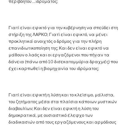
περιβόητου …ιδρύματος;
Γιατί είναι εφικτό για την κυβέρνηση να σπεύδει στη
στήριξη της ΛΑΡΚΟ; Γιατί είναι εφικτό, να μένει
προκλητικά ανοιχτός ο δρόμος για την πλήρη
επανιδιωτικοποίηση της; Και δεν είναι εφικτό να
μάθουν ο λαός και οι εργαζόμενοι που πήγαν τα
δάνεια (πάνω από 10 δισεκατομμύρια δραχμές) που
έχει καρπωθεί η βιομηχανία του ιδρύματος;
Γιατί είναι εφικτή η λύση και το κλείσιμο, μάλιστα,
του ζητήματος μέσα στα πλαίσια κάποιων μυστικών
διαβουλίων; Και δεν είναι εφικτή η λύση του
δημοκρατικά, με ουσιαστικό έλεφχο των
διαδικασιών από τους εργαζόμενους και αρμόδιους