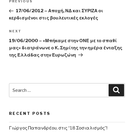
Previous
PREVIOUS
navigation
Post
17/06/2012 – Αποχή, ΝΔ και ΣΥΡΙΖΑ οι
κερδισμένοι στις βουλευτικές εκλογές
Next
NEXT
Post
19/06/2000 – «Μπήκαμε στην ΟΝΕ με το σπαθί
μας» διατράνωνε ο Κ. Σημίτης την ημέρα ένταξης
της Ελλάδας στην Ευρωζώνη
Search
Searc
for:
RECENT POSTS
Γιώργος Παπανδρέου, στις “18 Σοσιαλισμός”!