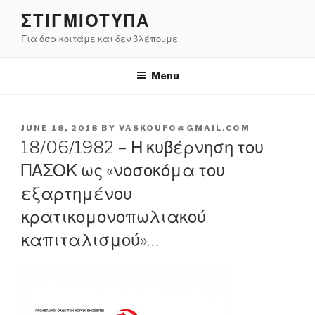
Skip
ΣΤΙΓΜΙΟΤΥΠΑ
to
Για όσα κοιτάμε και δεν βλέπουμε
content
Menu
POSTED
JUNE 18, 2018
BY
VASKOUFO@GMAIL.COM
ON
18/06/1982 – Η κυβέρνηση του
ΠΑΣΟΚ ως «νοσοκόμα του
εξαρτημένου
κρατικομονοπωλιακού
καπιταλισμού»…