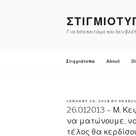
Skip
to
ΣΤΙΓΜΙΟΤΥ
content
Για όσα κοιτάμε και δεν βλ
Στιγμιότυπα
About
Di
POSTED
JANUARY 26, 2018
BY
VASKO
ON
26.012013 – Μ. Κ
να ματώνουμε, ν
τέλος θα κερδίσο