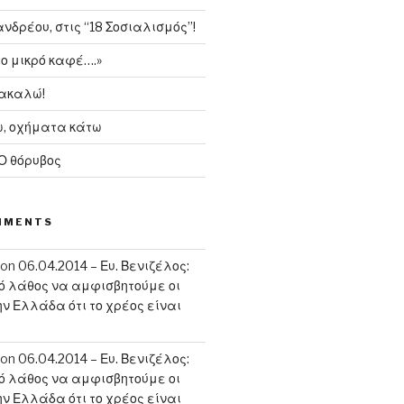
δρέου, στις “18 Σοσιαλισμός”!
το μικρό καφέ….»
ρακαλώ!
, οχήματα κάτω
 Ο θόρυβος
MMENTS
on
06.04.2014 – Ευ. Βενιζέλος:
κό λάθος να αμφισβητούμε οι
ην Ελλάδα ότι το χρέος είναι
on
06.04.2014 – Ευ. Βενιζέλος:
κό λάθος να αμφισβητούμε οι
ην Ελλάδα ότι το χρέος είναι