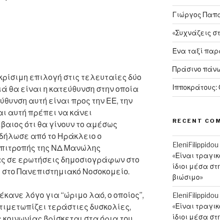
Γιώργος Παπαν
«Συχνάζεις σ
Ένα ταξί πα
Πράσινο πάνω
 κρίσιμη επιλογή στις τελευταίες δύο
Ιπποκράτους:
ά θα είναι η κατεύθυνση στην οποία
εύθυνση αυτή είναι προς την ΕΕ, την
αι αυτή πρέπει να κάνει
RECENT CO
βαιος ότι θα γίνουν το αμέσως
 δήλωσε από το Ηράκλειο ο
EleniFilippidou
Επιτροπής της ΝΔ Μανώλης
«Είναι τραγι
ς σε ερωτήσεις δημοσιογράφων στο
ίδιοι μέσα στ
υ στο Πανεπιστημιακό Νοσοκομείο.
βιώσιμο»
έκανε λόγο για “ώριμο λαό, ο οποίος”,
EleniFilippidou
«Είναι τραγι
τιμετωπίζει τεράστιες δυσκολίες,
ίδιοι μέσα στ
 κοινωνίας βρίσκεται στα όρια του