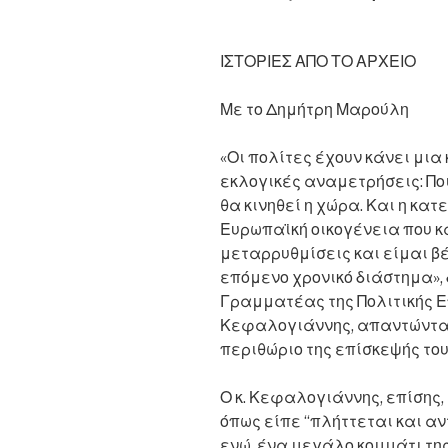
ΙΣΤΟΡΙΕΣ ΑΠΟ ΤΟ ΑΡΧΕΙΟ
Με το Δημήτρη Μαρούλη
«Οι πολίτες έχουν κάνει μια
εκλογικές αναμετρήσεις: Ποι
θα κινηθεί η χώρα. Και η κατ
Ευρωπαϊκή οικογένεια που κ
μεταρρυθμίσεις και είμαι βέ
επόμενο χρονικό διάστημα»,
Γραμματέας της Πολιτικής 
Κεφαλογιάννης, απαντώντα
περιθώριο της επίσκεψής το
Ο κ. Κεφαλογιάννης, επίσης, 
όπως είπε “πλήττεται και αν
ενώ, ένα μεγάλο κομμάτι της