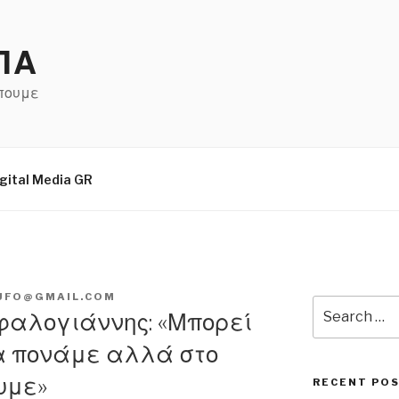
ΠΑ
έπουμε
gital Media GR
UFO@GMAIL.COM
Search
εφαλογιάννης: «Μπορεί
for:
α πονάμε αλλά στο
υμε»
RECENT PO