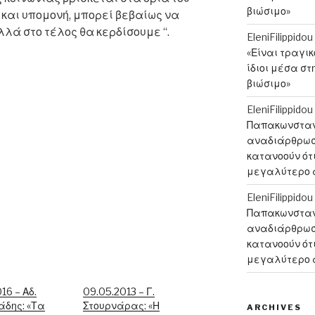
βιώσιμο»
 και υπομονή, μπορεί βεβαίως να
λά στο τέλος θα κερδίσουμε “.
EleniFilippidou
«Είναι τραγι
ίδιοι μέσα στ
βιώσιμο»
EleniFilippidou
Παπακωνσταντ
αναδιάρθρωση
κατανοούν ότι
μεγαλύτερο 
EleniFilippidou
Παπακωνσταντ
αναδιάρθρωση
κατανοούν ότι
μεγαλύτερο 
16 – Αδ.
09.05.2013 – Γ.
άδης: «Τα
Στουρνάρας: «Η
ARCHIVES