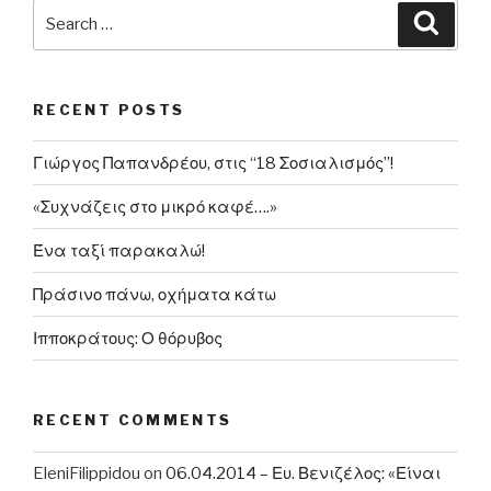
Search
Searc
for:
RECENT POSTS
Γιώργος Παπανδρέου, στις “18 Σοσιαλισμός”!
«Συχνάζεις στο μικρό καφέ….»
Ένα ταξί παρακαλώ!
Πράσινο πάνω, οχήματα κάτω
Ιπποκράτους: Ο θόρυβος
RECENT COMMENTS
EleniFilippidou
on
06.04.2014 – Ευ. Βενιζέλος: «Είναι