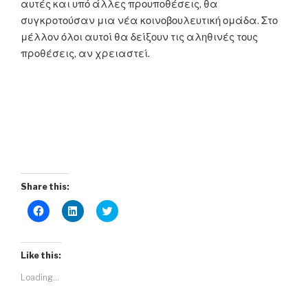
αυτές και υπό άλλες προυποθέσεις, θα
συγκροτούσαν μια νέα κοινοβουλευτική ομάδα. Στο
μέλλον όλοι αυτοί θα δείξουν τις αληθινές τους
προθέσεις, αν χρειαστεί.
Share this:
C
C
C
l
l
l
i
i
i
c
c
c
k
k
k
t
t
t
Like this:
o
o
o
s
s
s
Loading...
h
h
h
a
a
a
r
r
r
e
e
e