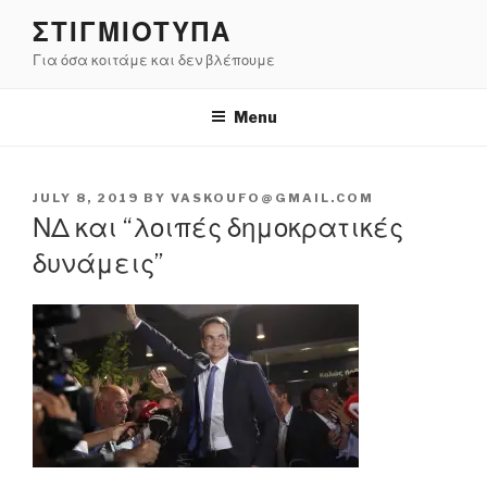
Skip
ΣΤΙΓΜΙΟΤΥΠΑ
to
Για όσα κοιτάμε και δεν βλέπουμε
content
Menu
POSTED
JULY 8, 2019
BY
VASKOUFO@GMAIL.COM
ON
ΝΔ και “λοιπές δημοκρατικές
δυνάμεις”