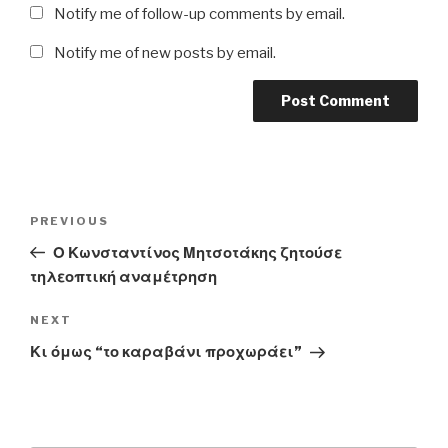
Notify me of follow-up comments by email.
Notify me of new posts by email.
Post
Previous
PREVIOUS
navigation
Post
Ο Κωνσταντίνος Μητσοτάκης ζητούσε
τηλεοπτική αναμέτρηση
Next
NEXT
Post
Κι όμως “το καραβάνι προχωράει”