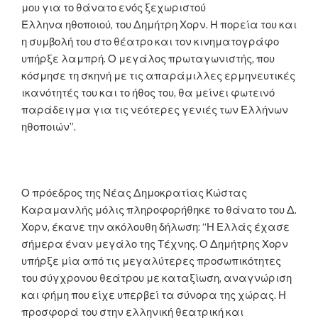
μου για το θά
να
το ενός ξεχωριστού
Έλλη
να
ηθοποιού, του Δημήτρη Χορν. Η πορεία του και
η συμβολή του στο θέατρο και τον κινηματογράφο
υπήρξε λαμπρή. Ο μεγάλος πρωταγωνιστής, που
κόσμησε τη σκηνή με τις απαράμιλλες ερ
μην
ευτικές
ικανότητές του και το ήθος του, θα μείνει φωτεινό
παράδειγμα για τις νεότερες γενιές των Ελλήνων
ηθοποιών”.
Ο πρόεδρος της Νέας Δημοκρατίας Κώστας
Καραμανλής μόλις πληροφορήθηκε το θά
να
το του Δ.
Χορν, έκανε την ακόλουθη δήλωση: “Η Ελλάς έχασε
σήμερα έ
να
ν μεγάλο της Τέχνης. Ο Δημήτρης Χορν
υπήρξε μία από τις μεγαλύτερες προσωπικότητες
του σύγχρονου θεάτρου με καταξίωση, α
να
γνώριση
και φήμη που είχε υπερβεί τα σύνορα της χώρας. Η
προσφορά του στην ελληνική θεατρική και