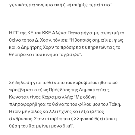
γενικότερα πνευματική ζωή υπήρξε τεράστια”.
Η ΓΓ της ΚΕ του ΚΚΕ Αλέκα Παπαρήγα με αφορμή το
θά
να
το του Δ. Χορν, τόνισε: “Ηθοποιός σημαίνει φως
και ο Δημήτρης Χορν το πρόσφερε υπηρετώντας το
θέατρο και τον κινηματογράφο”.
Σε δήλωση για το θά
να
το του κορυφαίου ηθοποιού
προέβη και ο τέως Πρόεδρος της Δημοκρατίας,
Κωνσταντίνος Καραμανλής: “Με οδύνη
πληροφορήθηκα το θά
να
το του φίλου μου του Τάκη.
Ήταν μεγάλος καλλιτέχνης και εξαίρετος
άνθρωπος. Στην ιστορία του ελληνικού θεάτρου η
θέση του θα μείνει μο
να
δική”.