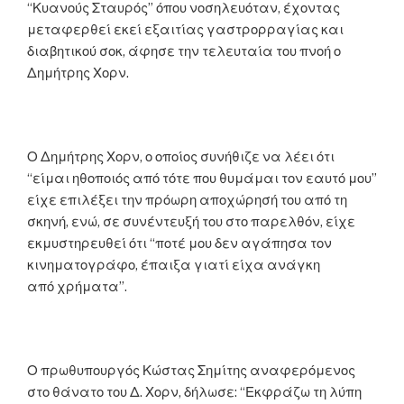
“Κυανούς Σταυρός” όπου νοσηλευόταν, έχοντας
μεταφερθεί εκεί εξαιτίας γαστρορραγίας και
διαβητικού σοκ, άφησε την τελευταία του πνοή ο
Δημήτρης Χορν.
Ο Δημήτρης Χορν, ο οποίος συνήθιζε
να
λέει ότι
“είμαι ηθοποιός από τότε που θυμάμαι τον εαυτό μου”
είχε επιλέξει την πρόωρη αποχώρησή του από τη
σκηνή, ενώ, σε συνέντευξή του στο παρελθόν, είχε
εκμυστηρευθεί ότι “ποτέ μου δεν αγάπησα τον
κινηματογράφο, έπαιξα γιατί είχα ανάγκη
από χρήματα”.
Ο πρωθυπουργός Κώστας Σημίτης α
να
φερόμενος
στο θά
να
το του Δ. Χορν, δήλωσε: “Εκφράζω τη λύπη