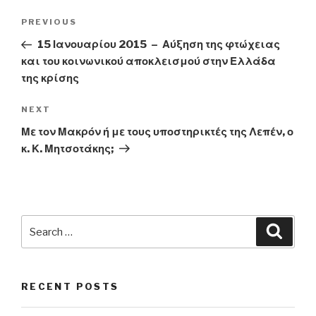
Post
Previous
PREVIOUS
navigation
Post
15 Ιανουαρίου 2015 – Αύξηση της φτώχειας
και του κοινωνικού αποκλεισμού στην Ελλάδα
της κρίσης
Next
NEXT
Post
Με τον Μακρόν ή με τους υποστηρικτές της Λεπέν, ο
κ. Κ. Μητσοτάκης;
Search
Searc
for:
RECENT POSTS