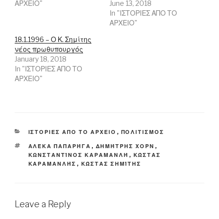
ΑΡΧΕΙΟ"
June 13, 2018
e
e
w
w
w
w
In "ΙΣΤΟΡΙΕΣ ΑΠΟ ΤΟ
w
w
i
ΑΡΧΕΙΟ"
i
i
n
n
n
d
d
d
o
18.1.1996 – Ο Κ. Σημίτης
o
o
w
νέος πρωθυπουργός
w
w
)
)
)
January 18, 2018
In "ΙΣΤΟΡΙΕΣ ΑΠΟ ΤΟ
ΑΡΧΕΙΟ"
CATEGORIES
ΙΣΤΟΡΙΕΣ ΑΠΟ ΤΟ ΑΡΧΕΙΟ
,
ΠΟΛΙΤΙΣΜΟΣ
TAGS
ΑΛΈΚΑ ΠΑΠΑΡΉΓΑ
,
ΔΗΜΉΤΡΗΣ ΧΟΡΝ
,
ΚΩΝΣΤΑΝΤΊΝΟΣ ΚΑΡΑΜΑΝΛΉ
,
ΚΏΣΤΑΣ
ΚΑΡΑΜΑΝΛΉΣ
,
ΚΏΣΤΑΣ ΣΗΜΊΤΗΣ
Leave a Reply