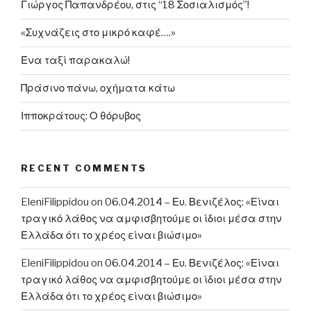
Γιώργος Παπανδρέου, στις “18 Σοσιαλισμός”!
«Συχνάζεις στο μικρό καφέ….»
Ένα ταξί παρακαλώ!
Πράσινο πάνω, οχήματα κάτω
Ιπποκράτους: Ο θόρυβος
RECENT COMMENTS
EleniFilippidou
on
06.04.2014 – Ευ. Βενιζέλος: «Είναι
τραγικό λάθος να αμφισβητούμε οι ίδιοι μέσα στην
Ελλάδα ότι το χρέος είναι βιώσιμο»
EleniFilippidou
on
06.04.2014 – Ευ. Βενιζέλος: «Είναι
τραγικό λάθος να αμφισβητούμε οι ίδιοι μέσα στην
Ελλάδα ότι το χρέος είναι βιώσιμο»