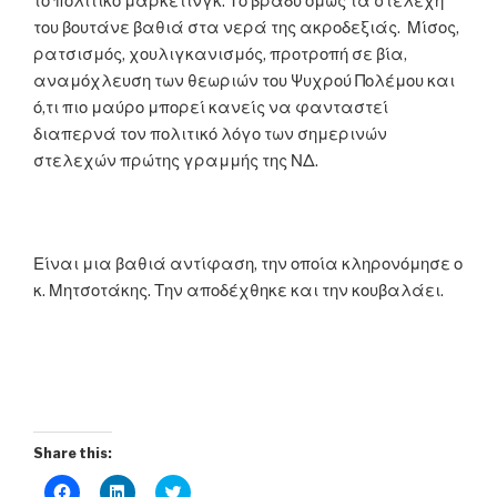
το πολιτικό μάρκετινγκ. Το βράδυ όμως τα στελέχη
του βουτάνε βαθιά στα νερά της ακροδεξιάς. Μίσος,
ρατσισμός, χουλιγκανισμός, προτροπή σε βία,
αναμόχλευση των θεωριών του Ψυχρού Πολέμου και
ό,τι πιο μαύρο μπορεί κανείς να φανταστεί
διαπερνά τον πολιτικό λόγο των σημερινών
στελεχών πρώτης γραμμής της ΝΔ.
Είναι μια βαθιά αντίφαση, την οποία κληρονόμησε ο
κ. Μητσοτάκης. Την αποδέχθηκε και την κουβαλάει.
Share this:
C
C
C