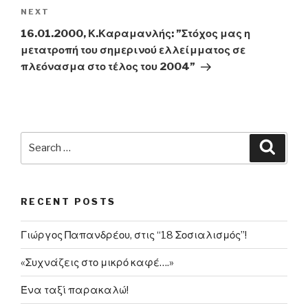
Next
NEXT
Post
16.01.2000, Κ.Καραμανλής: ”Στόχος μας η
μετατροπή του σημερινού ελλείμματος σε
πλεόνασμα στο τέλος του 2004”
Search
Searc
for:
RECENT POSTS
Γιώργος Παπανδρέου, στις “18 Σοσιαλισμός”!
«Συχνάζεις στο μικρό καφέ….»
Ένα ταξί παρακαλώ!