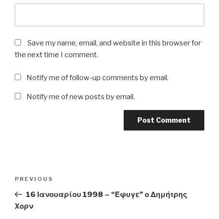
Save my name, email, and website in this browser for
the next time I comment.
Notify me of follow-up comments by email.
Notify me of new posts by email.
Post
Previous
PREVIOUS
navigation
Post
16 Ιανουαρίου 1998 – “Έφυγε” ο Δημήτρης
Χορν