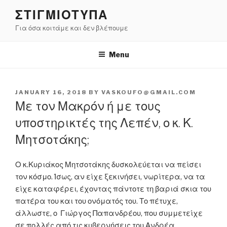
Skip
ΣΤΙΓΜΙΟΤΥΠΑ
to
Για όσα κοιτάμε και δεν βλέπουμε
content
Menu
POSTED
JANUARY 16, 2018
BY
VASKOUFO@GMAIL.COM
ON
Με τον Μακρόν ή με τους
υποστηρικτές της Λεπέν, ο κ. Κ.
Μητσοτάκης;
Ο κ.Κυριάκος Μητσοτάκης δυσκολεύεται να πείσει
τον κόσμο. Ίσως, αν είχε ξεκινήσει, νωρίτερα, να τα
είχε καταφέρει, έχοντας πάντοτε τη βαριά σκια του
πατέρα του και του ονόματός του. Το πέτυχε,
άλλωστε, ο Γιώργος Παπανδρέου, που συμμετείχε
σε πολλές από τις κυβερνήσεις του Ανδρέα