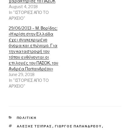
n
n
d
χαρακτήρισε το ΠΑΣΟΚ
d
d
o
August 4, 2018
o
o
w
w
w
)
In "ΙΣΤΟΡΙΕΣ ΑΠΟ ΤΟ
)
)
ΑΡΧΕΙΟ"
29/06/2013 – Μ. Βορίδης:
«Η κρίση στην Ελλάδα
έχει συγκεκριμένο
όνομα και επώνυμο. Για
την καταστροφή του
τόπου ευθύνονται οι
επιλογές του ΠΑΣΟΚ, του
Ανδρέα Παπανδρέου»
June 29, 2018
In "ΙΣΤΟΡΙΕΣ ΑΠΟ ΤΟ
ΑΡΧΕΙΟ"
CATEGORIES
ΠΟΛΙΤΙΚΗ
TAGS
ΑΛΈΞΗΣ ΤΣΊΠΡΑΣ
,
ΓΙΏΡΓΟΣ ΠΑΠΑΝΔΡΈΟΥ
,