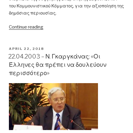
του Κομμουνιστικού Κόμματος, για την αξιοποίηση της
δημόσιας περιουσίας.
“20/05/2011
Continue reading
–
Γ.
Παπακωνσταντίνου:
POSTED
APRIL 22, 2018
ON
«Το
22.04.2003 – Ν. Γκαργκάνας: «Οι
δημόσιο
Έλληνες θα πρέπει να δουλεύουν
χρέος
περισσότερο»
αυτή
τη
στιγμή,
με
τους
σωστούς
χειρισμούς,
εξακολουθεί