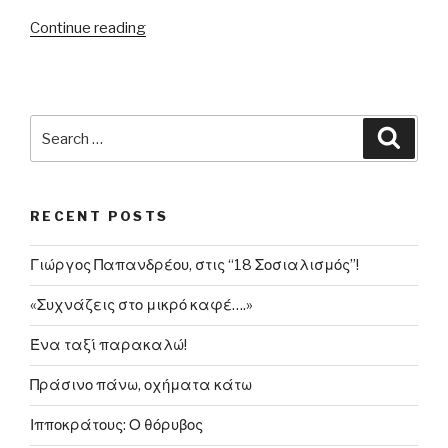
“01.04.2012
Continue reading
–
Ντ.
Μπακογιάννη:
«Δεν
Search
Searc
με
for:
αφορά
το
RECENT POSTS
προσκλητήριο
του
Γιώργος Παπανδρέου, στις “18 Σοσιαλισμός”!
κ.
Σαμαρά»”
«Συχνάζεις στο μικρό καφέ….»
Ένα ταξί παρακαλώ!
Πράσινο πάνω, οχήματα κάτω
Ιπποκράτους: Ο θόρυβος