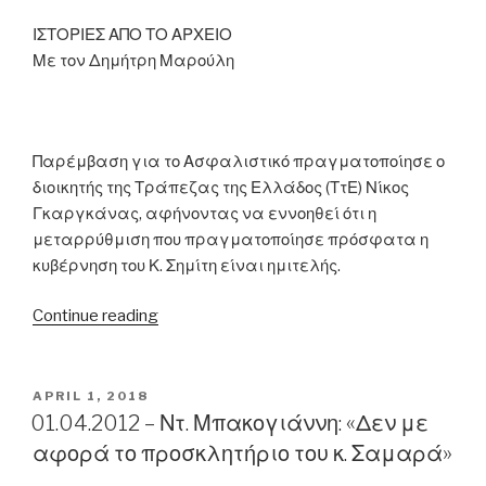
να
είναι
ΙΣΤΟΡΙΕΣ ΑΠΟ ΤΟ ΑΡΧΕΙΟ
βιώσιμο»”
Με τον Δημήτρη Μαρούλη
Παρέμβαση για το Ασφαλιστικό πραγματοποίησε ο
διοικητής της Τράπεζας της Ελλάδος (ΤτΕ) Νίκος
Γκαργκάνας, αφήνοντας να εννοηθεί ότι η
μεταρρύθμιση που πραγματοποίησε πρόσφατα η
κυβέρνηση του Κ. Σημίτη είναι ημιτελής.
“22.04.2003
Continue reading
–
Ν.
Γκαργκάνας:
POSTED
APRIL 1, 2018
ON
«Οι
01.04.2012 – Ντ. Μπακογιάννη: «Δεν με
Έλληνες
αφορά το προσκλητήριο του κ. Σαμαρά»
θα