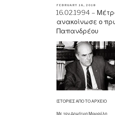
πρέπει
POSTED
FEBRUARY 16, 2018
να
ON
16.02.1994 – Μέτ
λησμονούμ
ανακοίνωσε ο πρ
ότι
η
Παπανδρέου
οικονομία
μας
απειλείται
από κατάρρ
–
Θα
χρειασθούν
μόχθος
και
καθολικές
θυσίες
για
ΙΣΤΟΡΙΕΣ ΑΠΟ ΤΟ ΑΡΧΕΙΟ
ν΄
αντιμετωπι
Με τον Δημήτρη Μαρούλη