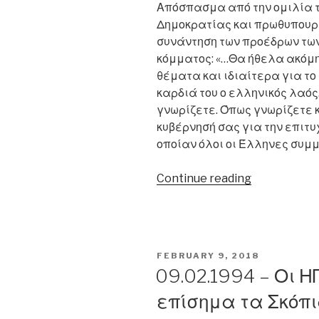
Απόσπασμα από την ομιλία τ
Δημοκρατίας και πρωθυπουρ
συνάντηση των προέδρων τω
κόμματος: «…Θα ήθελα ακόμη
θέματα και ιδιαίτερα για το
καρδιά του ο ελληνικός λαός
γνωρίζετε. Όπως γνωρίζετε κ
κυβέρνησή σας για την επιτυχ
οποίαν όλοι οι Έλληνες συμμ
“13.02.1993
Continue reading
–
Κ.Μητσοτάκ
για
Σκοπιανό:
POSTED
FEBRUARY 9, 2018
«Μετά
ON
09.02.1994 – Οι 
από
επίσημα τα Σκόπ
δέκα
χρόνια,