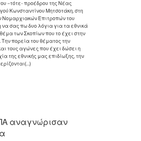
ου –τότε- προέδρου της Νέας
γού Κωνσταντίνου Μητσοτάκη, στη
ν Νομαρχιακών Επιτροπών του
 να σας πω δυο λόγια για τα εθνικά
 θέμα των Σκοπίων που το έχει στην
. Την πορεία του θέματος την
αι τους αγώνες που έχει δώσει η
ία της εθνικής μας επιδίωξης, την
ερίζονται(…)
ης
ΗΠΑ αναγνώρισαν
ια