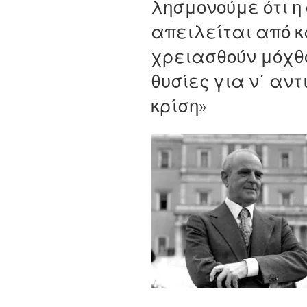
λησμονούμε ότι η
απειλείται από 
χρειασθούν μόχθο
θυσίες για ν΄ αντ
κρίση»