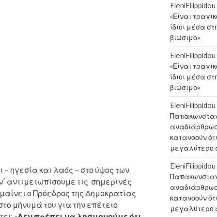
EleniFilippidou
«Είναι τραγι
ίδιοι μέσα στ
βιώσιμο»
EleniFilippidou
«Είναι τραγι
ίδιοι μέσα στ
βιώσιμο»
EleniFilippidou
Παπακωνσταντ
αναδιάρθρωση
κατανοούν ότι
μεγαλύτερο 
EleniFilippidou
 – ηγεσία και λαός – στο ύψος των
Παπακωνσταντ
ν΄ αντιμετωπίσουμε τις σημερινές
αναδιάρθρωση
ημαίνει ο Πρόεδρος της Δημοκρατίας
κατανοούν ότι
ο μήνυμά του για την επέτειο
μεγαλύτερο 
ει: «
Δεν πρέπει να λησμονούμε ότι