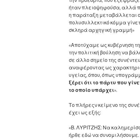
την προεδρία, που εξέφραζε 
ήταν πλειοψηφούσα, αλλά πά
η παράταξη μεταβάλλεται ου
πολυσυλλεκτικό κόμμα γίνετα
σκληρά αρχηγική γραμμή»
«Αποτύχαμε ως κυβέρνηση της
την πολιτική βούληση να βάλο
σε άλλο σημείο της συνέντευ
αναφέροντας ως χαρακτηρισ
υγείας, όπου, όπως υπογράμμ
ξέρει ότι το πάρτυ που γί
το οποίο υπάρχει
».
Το πλήρεςν κείμενο της συν
έχει ως εξής:
«Β. ΛΥΡΙΤΖΗΣ: Να καλημερίσ
ήρθε εδώ να συνομιλήσουμε