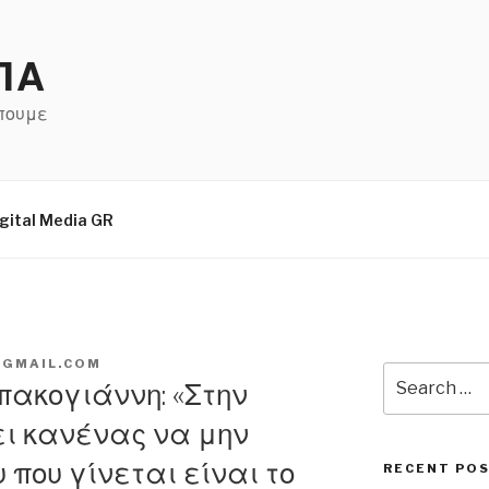
ΠΑ
έπουμε
gital Media GR
GMAIL.COM
Search
Μπακογιάννη: «Στην
for:
ι κανένας να μην
υ που γίνεται είναι το
RECENT PO