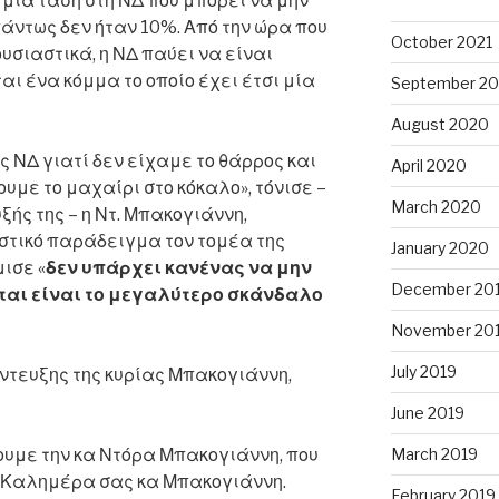
μια τάση στη ΝΔ που μπορεί να μην
ντως δεν ήταν 10%. Από την ώρα που
October 2021
σιαστικά, η ΝΔ παύει να είναι
ι ένα κόμμα το οποίο έχει έτσι μία
September 20
August 2020
 ΝΔ γιατί δεν είχαμε το θάρρος και
April 2020
υμε το μαχαίρι στο κόκαλο», τόνισε –
March 2020
ξής της – η Ντ. Μπακογιάννη,
τικό παράδειγμα τον τομέα της
January 2020
ισε «
δεν υπάρχει κανένας να μην
December 20
νεται είναι το μεγαλύτερο σκάνδαλο
November 20
July 2019
έντευξης της κυρίας Μπακογιάννη,
June 2019
ουμε την κα Ντόρα Μπακογιάννη, που
March 2019
. Καλημέρα σας κα Μπακογιάννη.
February 2019