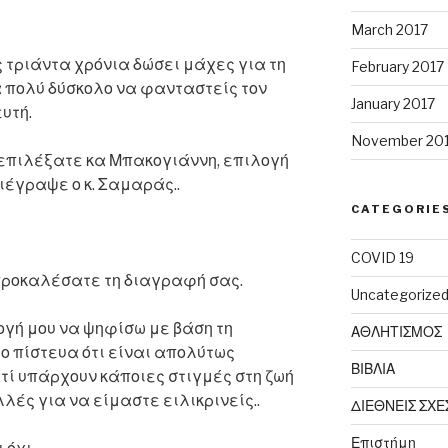
March 2017
 τριάντα χρόνια δώσει μάχες για τη
February 2017
 πολύ δύσκολο να φανταστείς τον
January 2017
υτή.
November 20
επιλέξατε κα Μπακογιάννη, επιλογή
διέγραψε ο κ. Σαμαράς..
CATEGORIE
COVID 19
προκαλέσατε τη διαγραφή σας.
Uncategorize
γή μου να ψηφίσω με βάση τη
ΑΘΛΗΤΙΣΜΟΣ
ίο πίστευα ότι είναι απολύτως
ΒΙΒΛΙΑ
τί υπάρχουν κάποιες στιγμές στη ζωή
λές για να είμαστε ειλικρινείς..
ΔΙΕΘΝΕΙΣ ΣΧΕ
Επιστήμη