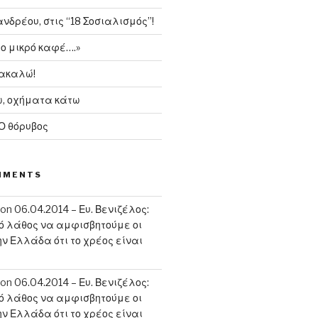
δρέου, στις “18 Σοσιαλισμός”!
το μικρό καφέ….»
ρακαλώ!
, οχήματα κάτω
 Ο θόρυβος
MMENTS
on
06.04.2014 – Ευ. Βενιζέλος:
κό λάθος να αμφισβητούμε οι
ην Ελλάδα ότι το χρέος είναι
on
06.04.2014 – Ευ. Βενιζέλος:
κό λάθος να αμφισβητούμε οι
ην Ελλάδα ότι το χρέος είναι