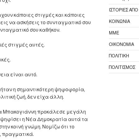
 όχι.
ΙΣΤΟΡΙΕΣ ΑΠΟ
χουν κάποιες στιγμές και κάποιες
ΚΟΙΝΩΝΙΑ
ις να ασκήσεις το συνταγματικό σου
υνταγματικό σου καθήκον.
ΜΜΕ
ΟΙΚΟΝΟΜΙΑ
κές στιγμές αυτές.
ΠΟΛΙΤΙΚΗ
ικές.
ΠΟΛΙΤΙΣΜΟΣ
θεια είναι αυτό.
 ήταν η σημαντικότερη ψηφοφορία,
λιτική ζωή, δεν είχα άλλη.
 κα Μπακογιάννη προκάλεσε μεγάλη
 ψηφίσει η Νέα Δημοκρατία αυτά τα
την κοινή γνώμη. Νομίζω ότι το
, πραγματικά.