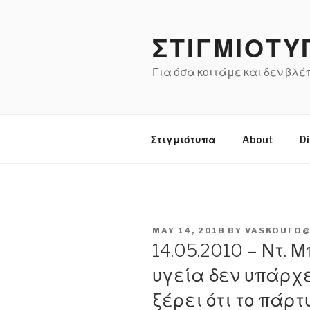
Skip
to
ΣΤΙΓΜΙΟΤΥ
content
Για όσα κοιτάμε και δεν βλ
Στιγμιότυπα
About
Di
POSTED
MAY 14, 2018
BY
VASKOUFO@
ON
14.05.2010 – Ντ. 
υγεία δεν υπάρχε
ξέρει ότι το πάρτ