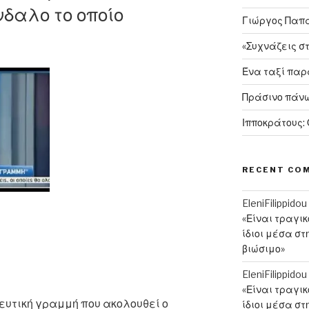
δαλο το οποίο
Γιώργος Παπαν
«Συχνάζεις σ
Ένα ταξί πα
Πράσινο πάνω
Ιπποκράτους:
RECENT CO
EleniFilippidou
«Είναι τραγι
ίδιοι μέσα στ
βιώσιμο»
EleniFilippidou
«Είναι τραγι
τευτική γραμμή που ακολουθεί ο
ίδιοι μέσα στ