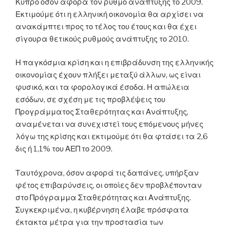
Κύπρο όσον αφορά τον ρυθμό ανάπτυξης το 2009.
Εκτιμούμε ότι η ελληνική οικονομία θα αρχίσει να
ανακάμπτει προς το τέλος του έτους και θα έχει
σίγουρα θετικούς ρυθμούς ανάπτυξης το 2010.
Η παγκόσμια κρίση και η επιβράδυνση της ελληνικής
οικονομίας έχουν πλήξει μεταξύ άλλων, ως είναι
φυσικό, και τα φορολογικά έσοδα. Η απώλεια
εσόδων, σε σχέση με τις προβλέψεις του
Προγράμματος Σταθερότητας και Ανάπτυξης,
αναμένεται να συνεχιστεί τους επόμενους μήνες
λόγω της κρίσης και εκτιμούμε ότι θα φτάσει τα 2,6
δις ή 1,1% του ΑΕΠ το 2009.
Ταυτόχρονα, όσον αφορά τις δαπάνες, υπήρξαν
φέτος επιβαρύνσεις, οι οποίες δεν προβλέπονταν
στο Πρόγραμμα Σταθερότητας και Ανάπτυξης.
Συγκεκριμένα, η κυβέρνηση έλαβε πρόσφατα
έκτακτα μέτρα για την προστασία των