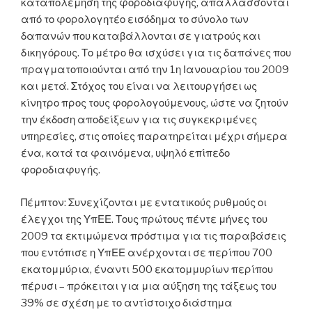
καταπολέμηση της φοροδιαφυγής, απαλλάσσονται
από το φορολογητέο εισόδημα το σύνολο των
δαπανών που καταβάλλονται σε γιατρούς και
δικηγόρους. Το μέτρο θα ισχύσει για τις δαπάνες που
πραγματοποιούνται από την 1η Ιανουαρίου του 2009
και μετά. Στόχος του είναι να λειτουργήσει ως
κίνητρο προς τους φορολογούμενους, ώστε να ζητούν
την έκδοση αποδείξεων για τις συγκεκριμένες
υπηρεσίες, στις οποίες παρατηρείται μέχρι σήμερα
ένα, κατά τα φαινόμενα, υψηλό επίπεδο
φοροδιαφυγής.
Πέμπτον: Συνεχίζονται με εντατικούς ρυθμούς οι
έλεγχοι της ΥπΕΕ. Τους πρώτους πέντε μήνες του
2009 τα εκτιμώμενα πρόστιμα για τις παραβάσεις
που εντόπισε η ΥπΕΕ ανέρχονται σε περίπου 700
εκατομμύρια, έναντι 500 εκατομμυρίων περίπου
πέρυσι – πρόκειται για μια αύξηση της τάξεως του
39% σε σχέση με το αντίστοιχο διάστημα