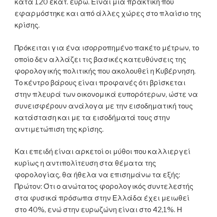
κατά 120 εκατ. ευρώ. Είναι μια πρακτική που
εφαρμόστηκε και από άλλες χώρες στο πλαίσιο της
κρίσης.
Πρόκειται για ένα ισορροπημένο πακέτο μέτρων, το
οποίο δεν αλλάζει τις βασικές κατευθύνσεις της
φορολογικής πολιτικής που ακολουθεί η Κυβέρνηση.
Το κέντρο βάρους είναι προφανές ότι βρίσκεται
στην πλευρά των οικονομικά ευπορότερων, ώστε να
συνεισφέρουν ανάλογα με την εισοδηματική τους
κατάσταση και με τα εισοδήματά τους στην
αντιμετώπιση της κρίσης.
Και επειδή είναι αρκετοί οι μύθοι που καλλιεργεί
κυρίως η αντιπολίτευση στα θέματα της
φορολογίας, θα ήθελα να επισημάνω τα εξής:
Πρώτον: Ότι ο ανώτατος φορολογικός συντελεστής
στα φυσικά πρόσωπα στην Ελλάδα έχει μειωθεί
στο 40%, ενώ στην ευρωζώνη είναι στο 42,1%. Η