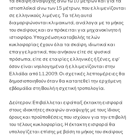
τα σκάφη αναψυχής άνω τω 10 μέτρων και για τα
ιστιοπλοϊκά άνω των 15 μέτρων, που ελλιμενίζονται
σε ελληνικούς λιμένες. Τα τέλη αυτά
διαμορφώνονται κλιμακωτά, ανάλογα με το μήκος
του σκάφους και αν πρόκειται για μηχανοκίνητο ή
ιστιοφόρο. Υποχρέωση καταβολής τελών
κυκλοφορίας έχουν όλα τα σκάφη, ιδιωτικά και
επαγγελματικά, που ανήκουν είτε σε φυσικά
πρόσωπα, είτε σε εταιρίες ελληνικές ή ξένες, εφ’
όσον είναι νηολογημένα ή ελλιμενίζονται στην
Ελλάδα από 1.1.2009. Οι σχετικές λεπτομέρειες θα
δημοσιοποιηθούν όταν θα κατατεθεί την ερχόμενη
εβδομάδα στη Βουλή η σχετική τροπολογία.
Δεύτερον: Επιβάλλεται εφάπαξ έκτακτη εισφορά
στους ιδιοκτήτες σκαφών αναψυχής με τους ίδιους
όρους και προϋποθέσεις που ισχύουν για την επιβολή
του τέλους κυκλοφορίας. Η έκτακτη εισφορά θα
υπολογίζεται επίσης με βάση το μήκος του σκάφους