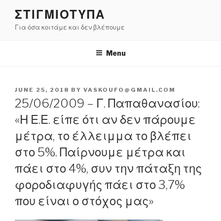
Skip
ΣΤΙΓΜΙΟΤΥΠΑ
to
Για όσα κοιτάμε και δεν βλέπουμε
content
Menu
POSTED
JUNE 25, 2018
BY
VASKOUFO@GMAIL.COM
ON
25/06/2009 – Γ. Παπαθανασίου:
«Η Ε.Ε. είπε ότι αν δεν πάρουμε
μέτρα, το έλλειμμα το βλέπει
στο 5%. Παίρνουμε μέτρα και
πάει στο 4%, συν την πάταξη της
φοροδιαφυγής πάει στο 3,7%
που είναι ο στόχος μας»