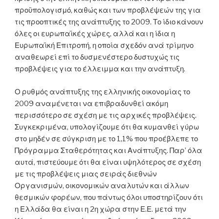
προϋπολογισμό, καθώς και των προβλέψεών της για
τις προοπτικές της ανάπτυξης το 2009. Το ίδιο κάνουν
όλες οι ευρωπαϊκές χώρες, αλλά και η ίδια η
Ευρωπαϊκή Επιτροπή, η οποία σχεδόν ανά τρίμηνο
αναθεωρεί επί το δυσμενέστερο δυστυχώς τις
προβλέψεις για το έλλειμμα και την ανάπτυξη.
Ο ρυθμός ανάπτυξης της ελληνικής οικονομίας το
2009 αναμένεται να επιβραδυνθεί ακόμη
περισσότερο σε σχέση με τις αρχικές προβλέψεις.
Συγκεκριμένα, υπολογίζουμε ότι θα κυμανθεί γύρω
στο μηδέν σε σύγκριση με το 1,1% που προέβλεπε το
Πρόγραμμα Σταθερότητας και Ανάπτυξης. Παρ’ όλα
αυτά, πιστεύουμε ότι θα είναι υψηλότερος σε σχέση
με τις προβλέψεις μιας σειράς διεθνών
Οργανισμών, οικονομικών αναλυτών και άλλων
θεσμικών φορέων, που πάντως όλοι υποστηρίζουν ότι
η Ελλάδα θα είναι η 2η χώρα στην Ε.Ε. μετά την