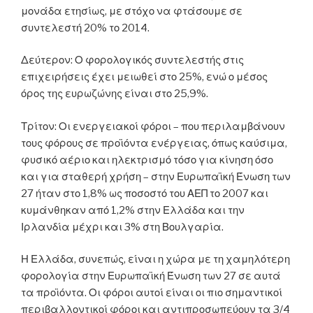
μονάδα ετησίως, με στόχο να φτάσουμε σε
συντελεστή 20% το 2014.
Δεύτερον: Ο φορολογικός συντελεστής στις
επιχειρήσεις έχει μειωθεί στο 25%, ενώ ο μέσος
όρος της ευρωζώνης είναι στο 25,9%.
Τρίτον: Οι ενεργειακοί φόροι – που περιλαμβάνουν
τους φόρους σε προϊόντα ενέργειας, όπως καύσιμα,
φυσικό αέριο και ηλεκτρισμό τόσο για κίνηση όσο
και για σταθερή χρήση – στην Ευρωπαϊκή Ένωση των
27 ήταν στο 1,8% ως ποσοστό του ΑΕΠ το 2007 και
κυμάνθηκαν από 1,2% στην Ελλάδα και την
Ιρλανδία μέχρι και 3% στη Βουλγαρία.
Η Ελλάδα, συνεπώς, είναι η χώρα με τη χαμηλότερη
φορολογία στην Ευρωπαϊκή Ένωση των 27 σε αυτά
τα προϊόντα. Οι φόροι αυτοί είναι οι πιο σημαντικοί
περιβαλλοντικοί φόροι και αντιπροσωπεύουν τα 3/4