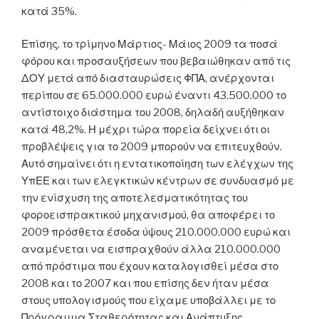
κατά 35%.
Επίσης, το τρίμηνο Μάρτιος- Μάιος 2009 τα ποσά
φόρου και προσαυξήσεων που βεβαιώθηκαν από τις
ΔΟΥ μετά από διασταυρώσεις ΦΠΑ, ανέρχονται
περίπου σε 65.000.000 ευρώ έναντι 43.500.000 το
αντίστοιχο διάστημα του 2008, δηλαδή αυξήθηκαν
κατά 48,2%. Η μέχρι τώρα πορεία δείχνει ότι οι
προβλέψεις για το 2009 μπορούν να επιτευχθούν.
Αυτό σημαίνει ότι η εντατικοποίηση των ελέγχων της
ΥπΕΕ και των ελεγκτικών κέντρων σε συνδυασμό με
την ενίσχυση της αποτελεσματικότητας του
φοροεισπρακτικού μηχανισμού, θα αποφέρει το
2009 πρόσθετα έσοδα ύψους 210.000.000 ευρώ και
αναμένεται να εισπραχθούν άλλα 210.000.000
από πρόστιμα που έχουν καταλογισθεί μέσα στο
2008 και το 2007 και που επίσης δεν ήταν μέσα
στους υπολογισμούς που είχαμε υποβάλλει με το
Πρόγραμμα Σταθερότητας και Ανάπτυξης.