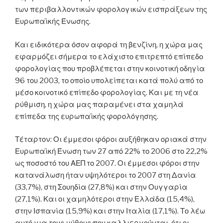
των περιβαλλοντικών φορολογικών εισπράξεων της
Ευρωπαϊκής Ένωσης.
Και ειδικότερα όσον αφορά τη βενζίνη, η χώρα μας
εφαρμόζει σήμερα το ελάχιστο επιτρεπτό επίπεδο
φορολογίας που προβλέπεται στην κοινοτική οδηγία
96 του 2003, το οποίο υπολείπεται κατά πολύ από το
μέσο κοινοτικό επίπεδο φορολογίας. Και με τη νέα
ρύθμιση, η χώρα μας παραμένει στα χαμηλά
επίπεδα της ευρωπαϊκής φορολόγησης.
Τέταρτον: Οι έμμεσοι φόροι αυξήθηκαν οριακά στην
Ευρωπαϊκή Ένωση των 27 από 22% το 2006 στο 22,2%
ως ποσοστό του ΑΕΠ το 2007. Οι έμμεσοι φόροι στην
κατανάλωση ήταν υψηλότεροι το 2007 στη Δανία
(33,7%), στη Σουηδία (27,8%) και στην Ουγγαρία
(27,1%). Και οι χαμηλότεροι στην Ελλάδα (15,4%),
στην Ισπανία (15,9%) και στην Ιταλία (17,1%). Το λέω