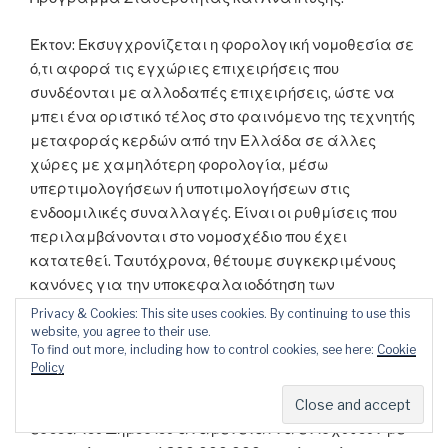
Έκτον: Εκσυγχρονίζεται η φορολογική νομοθεσία σε
ό,τι αφορά τις εγχώριες επιχειρήσεις που
συνδέονται με αλλοδαπές επιχειρήσεις, ώστε να
μπει ένα οριστικό τέλος στο φαινόμενο της τεχνητής
μεταφοράς κερδών από την Ελλάδα σε άλλες
χώρες με χαμηλότερη φορολογία, μέσω
υπερτιμολογήσεων ή υποτιμολογήσεων στις
ενδοομιλικές συναλλαγές. Είναι οι ρυθμίσεις που
περιλαμβάνονται στο νομοσχέδιο που έχει
κατατεθεί. Ταυτόχρονα, θέτουμε συγκεκριμένους
κανόνες για την υποκεφαλαιοδότηση των
επιχειρήσεων. Έτσι, περιορίζεται ο εκτεταμένος
Privacy & Cookies: This site uses cookies. By continuing to use this
ενδοομιλικός δανεισμός πέραν των δυνατοτήτων και
website, you agree to their use.
To find out more, including how to control cookies, see here:
Cookie
των αναγκών της δανειολήπτριας εταιρείας μέσα
Policy
στον όμιλο, με στόχο την εμφάνιση ζημιών ή
μειωμένων κερδών. Και από τις ρυθμίσεις αυτές τα
έσοδα του Δημοσίου αναμένεται να ενισχυθούν με