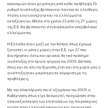
οικονομιών ήταν χειρότερη από κάθε πρόβλεψη. Οι
ρυθμοί ανάπτυξης βρίσκονται παντού σε ελεύθερη
πτώση, ενώ η ανεργία και τα ελλείμματα
εκτοξεύονται. Μέσα στο χρόνο 23 από τις 27 χώρες
της Ε.Ε. θα βρίσκονται στη διαδικασία υπερβολικού
ελλείμματος.
Η Ελλάδα ήταν μαζί με την Κύπρο, όπως έχουμε
ξαναπεί, οι μόνες χώρες στην Ε.Ε. των 27 που
διατήρησαν, έστω και οριακά, θετικό πρόσημο
ανάπτυξης στο πρώτο τρίμηνο του 2009. Ωστόσο,
όπως και σε όλη την Ευρώπη, έτσι και στη χώρα μας η
ανάπτυξη ήταν μικρότερη σε σύγκριση με τις
προβλέψεις.
Με την ολοκλήρωση του α’ εξαμήνου του 2009, η
Κυβέρνηση, όπως είχε δεσμευτεί, προχώρησε στην
επαναξιολόγηση των επιπτώσεων της παγκόσμιας
κρίσης στην ελληνική οικονομία και τον κρατικό