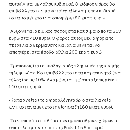
αυτοκίνητα μεγάλου κυβισμού. Ο ειδικός φόρος θα
επιβάλλεται κλιμακωτά ανάλογα με τον κυβισμό
και αναμένεται να αποφέρει 80 εκατ. ευρώ.
-Αυξάνεται ο ειδικός φόρος στα καύσιμα από τα 359
ευρώ στα 410 ευρώ. Ο φόρος αυτός δεν αφορά το
πετρέλαιο θέρμανσης και αναμένεται να
αποφέρει στα έσοδα άλλα 200 εκατ. ευρώ.
-Τροποποιείται ο υπολογισμός πληρωμής της κινητής
τηλεφωνίας. Και επιβάλλεται στα καρτοκινητά ένα
τέλος ίσο με 10%. Αναμένεται η είσπραξη περίπου
140 εκατ. ευρώ.
-Καταργείται το αφορολόγητο όριο στα λαχεία
κλπ. και αναμένεται η είσπραξη 180 εκατ. ευρώ.
-Τακτοποιείται το θέμα των ημιυπαίθριων χώρων με
αποτέλεσμα να εισπραχθούν 1,15 δισ. ευρώ.