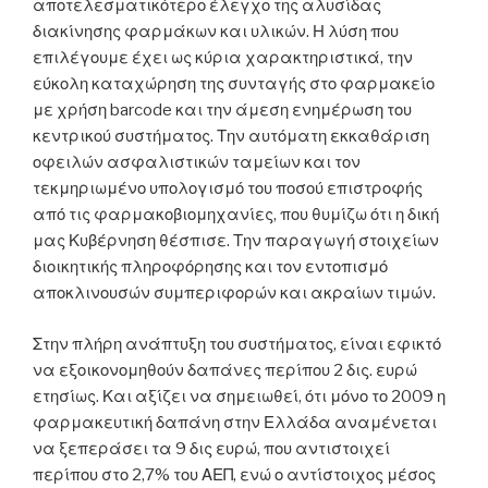
αποτελεσματικότερο έλεγχο της αλυσίδας
διακίνησης φαρμάκων και υλικών. Η λύση που
επιλέγουμε έχει ως κύρια χαρακτηριστικά, την
εύκολη καταχώρηση της συνταγής στο φαρμακείο
με χρήση barcode και την άμεση ενημέρωση του
κεντρικού συστήματος. Την αυτόματη εκκαθάριση
οφειλών ασφαλιστικών ταμείων και τον
τεκμηριωμένο υπολογισμό του ποσού επιστροφής
από τις φαρμακοβιομηχανίες, που θυμίζω ότι η δική
μας Κυβέρνηση θέσπισε. Την παραγωγή στοιχείων
διοικητικής πληροφόρησης και τον εντοπισμό
αποκλινουσών συμπεριφορών και ακραίων τιμών.
Στην πλήρη ανάπτυξη του συστήματος, είναι εφικτό
να εξοικονομηθούν δαπάνες περίπου 2 δις. ευρώ
ετησίως. Και αξίζει να σημειωθεί, ότι μόνο το 2009 η
φαρμακευτική δαπάνη στην Ελλάδα αναμένεται
να ξεπεράσει τα 9 δις ευρώ, που αντιστοιχεί
περίπου στο 2,7% του ΑΕΠ, ενώ ο αντίστοιχος μέσος