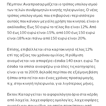
Πέμπτον: Αναπροσαρμόζεται ο τρόπος υπολογισμού
των τελών συνδρομητών κινητής τηλεφωνίας. Ο νέος
τρόπος υπολογισμού, που επιβαρύνει περισσότερο
αυτούς που κάνουν μεγάλη χρήση του κινητού, είναι ο
ακόλουθος: Έως 50 ευρώ το τέλος θα είναι 12%. Από
50 έως 100 ευρώ είναι 15%, από 100 έως 150 ευρώ
είναι 18% και πάνω από 150 ευρώ είναι 20%.
Επίσης, επιβάλλεται στα καρτοκινητά τέλος 12%
επί της αξίας του χρόνου ομιλίας. Η ρύθμιση
αναμένεται να αποφέρει έσοδα 140 εκατ. ευρώ. Τα
έσοδα τα οποία αναφέρω για όλες τις κατηγορίες
είναι για το 2009, δηλαδή περίπου σε εξάμηνη βάση
ή όπου απαιτείται και ένας χρόνος προσαρμογής,
π.χ. στην κινητή τηλεφωνία, για λιγότερους μήνες.
Έκτον: Καταργείται το αφορολόγητο όριο στα κέρδη
από λαχεία, λαχειοφόρες ομολογίες, λαχειοφόρες
αγορές και παιχνίδια, τα οποία προκύπτουν από