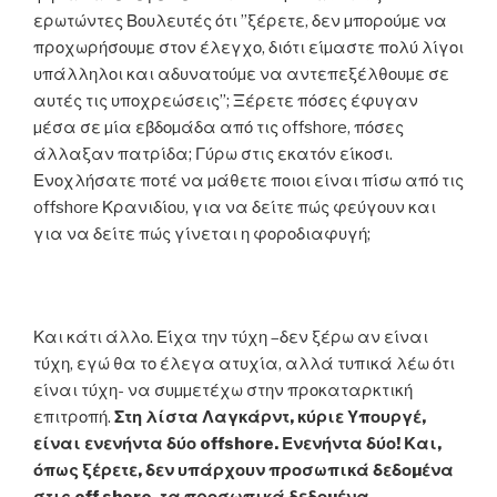
ερωτώντες Βουλευτές ότι ”ξέρετε, δεν µπορούµε να
προχωρήσουµε στον έλεγχο, διότι είµαστε πολύ λίγοι
υπάλληλοι και αδυνατούµε να αντεπεξέλθουµε σε
αυτές τις υποχρεώσεις”; Ξέρετε πόσες έφυγαν
µέσα σε µία εβδοµάδα από τις offshore, πόσες
άλλαξαν πατρίδα; Γύρω στις εκατόν είκοσι.
Ενοχλήσατε ποτέ να µάθετε ποιοι είναι πίσω από τις
offshore Κρανιδίου, για να δείτε πώς φεύγουν και
για να δείτε πώς γίνεται η φοροδιαφυγή;
Και κάτι άλλο. Είχα την τύχη –δεν ξέρω αν είναι
τύχη, εγώ θα το έλεγα ατυχία, αλλά τυπικά λέω ότι
είναι τύχη- να συµµετέχω στην προκαταρκτική
επιτροπή.
Στη λίστα Λαγκάρντ, κύριε Υπουργέ,
είναι ενενήντα δύο offshore. Ενενήντα δύο! Και,
όπως ξέρετε, δεν υπάρχουν προσωπικά δεδοµένα