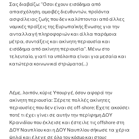
Σας διαβάζω: ”Όσοι έχουν εισόδηµα από
απασχόληση, αµοιβές διευθυντών, προϊόντα
ασφάλειας ζωής που δεν καλύπτονται από άλλες
νοµικές πράξεις της Ευρωπαϊκής Ένωσης για την
ανταλλαγή πληροφοριών και άλλα παρόµοια
µέτρα, συντάξεις και ακίνητη περιουσία και
εισόδηµα από ακίνητη περιουσία”. Μένω στο
τελευταίο, γιατί τα υπόλοιπα είναι για µεσαία και
κατώτερα κοινωνικά στρώµατα(…)
Λέµε, λοιπόν, κύριε Υπουργέ, όσον αφορά την
ακίνητη περιουσία: Ξέρετε πολλές ακίνητες
περιουσίες που δεν είναι σε off-shore; Έχετε ακούσει
ποτέ τι έχει γίνει σε αυτήν την περίφηµη ΔΟΥ
Κρανιδίου που έκλεισε και έστειλε τις offshore στη
ΔΟΥ Ναυπλίου και η ΔΟΥ Ναυπλίου σήκωσε τα χέρια
ψηλά και έλεγε σε όλο τον κόσµο και στους