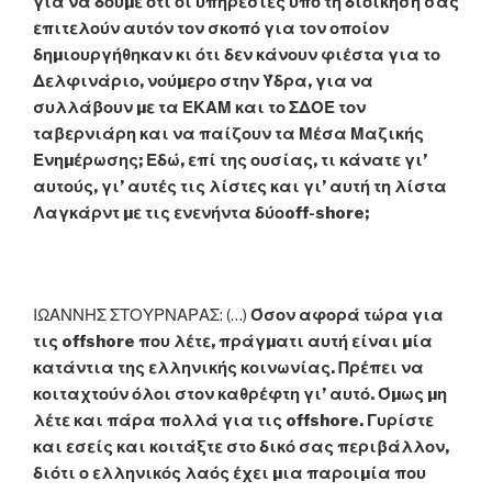
για να δούµε ότι οι υπηρεσίες υπό τη διοίκησή σας
επιτελούν αυτόν τον σκοπό για τον οποίον
δηµιουργήθηκαν κι ότι δεν κάνουν φιέστα για το
Δελφινάριο, νούµερο στην Ύδρα, για να
συλλάβουν µε τα ΕΚΑΜ και το ΣΔΟΕ τον
ταβερνιάρη και να παίζουν τα Μέσα Μαζικής
Ενηµέρωσης; Εδώ, επί της ουσίας, τι κάνατε γι’
αυτούς, γι’ αυτές τις λίστες και γι’ αυτή τη λίστα
Λαγκάρντ µε τις ενενήντα δύοoff-shore;
ΙΩΑΝΝΗΣ ΣΤΟΥΡΝΑΡΑΣ: (…)
Όσον αφορά τώρα για
τις offshore που λέτε, πράγµατι αυτή είναι µία
κατάντια της ελληνικής κοινωνίας. Πρέπει να
κοιταχτούν όλοι στον καθρέφτη γι’ αυτό. Όµως µη
λέτε και πάρα πολλά για τις offshore. Γυρίστε
και εσείς και κοιτάξτε στο δικό σας περιβάλλον,
διότι ο ελληνικός λαός έχει µια παροιµία που