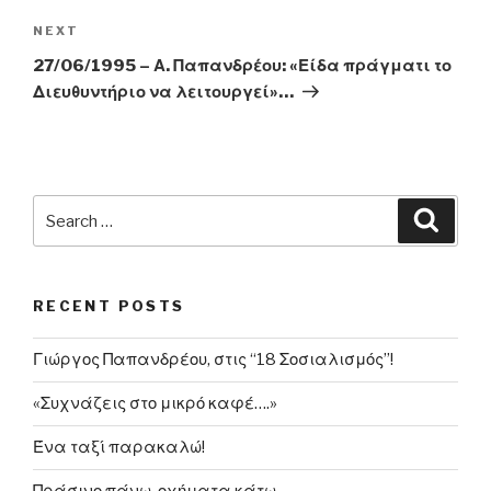
Next
NEXT
Post
27/06/1995 – Α. Παπανδρέου: «Είδα πράγματι το
Διευθυντήριο να λειτουργεί»…
Search
Searc
for:
RECENT POSTS
Γιώργος Παπανδρέου, στις “18 Σοσιαλισμός”!
«Συχνάζεις στο μικρό καφέ….»
Ένα ταξί παρακαλώ!