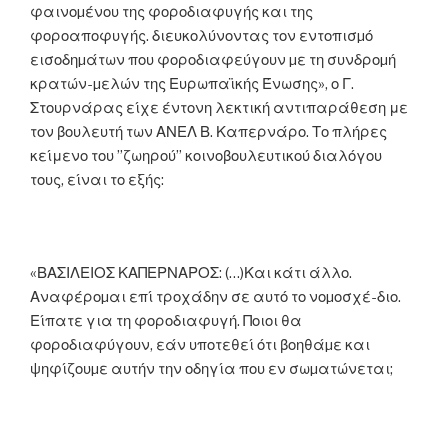
φαινοµένου της φοροδιαφυγής και της
φοροαποφυγής. διευκολύνοντας τον εντοπισµό
εισοδηµάτων που φοροδιαφεύγουν µε τη συνδροµή
κρατών-µελών της Ευρωπαϊκής Ένωσης», ο Γ.
Στουρνάρας είχε έντονη λεκτική αντιπαράθεση με
τον βουλευτή των ΑΝΕΛ Β. Καπερνάρο. Το πλήρες
κείμενο του ”ζωηρού” κοινοβουλευτικού διαλόγου
τους, είναι το εξής:
«ΒΑΣΙΛΕΙΟΣ ΚΑΠΕΡΝΑΡΟΣ: (…)Και κάτι άλλο.
Αναφέροµαι επί τροχάδην σε αυτό το νοµοσχέ-διο.
Είπατε για τη φοροδιαφυγή. Ποιοι θα
φοροδιαφύγουν, εάν υποτεθεί ότι βοηθάµε και
ψηφίζουµε αυτήν την οδηγία που εν σωµατώνεται;