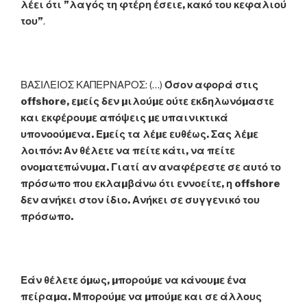
λέει ότι ”λαγός τη φτέρη έσειε, κακό του κεφαλιού
του”
.
ΒΑΣΙΛΕΙΟΣ ΚΑΠΕΡΝΑΡΟΣ: (…)
Όσον αφορά στις
offshore, εµείς δεν µιλούµε ούτε εκδηλωνόµαστε
και εκφέρουµε απόψεις µε υπαινικτικά
υπονοούµενα. Εµείς τα λέµε ευθέως. Σας λέµε
λοιπόν: Αν θέλετε να πείτε κάτι, να πείτε
ονοµατεπώνυµα. Γιατί αν αναφέρεστε σε αυτό το
πρόσωπο που εκλαµβάνω ότι εννοείτε, η offshore
δεν ανήκει στον ίδιο. Ανήκει σε συγγενικό του
πρόσωπο.
Εάν θέλετε όµως, µπορούµε να κάνουµε ένα
πείραµα. Μπορούµε να µπούµε και σε άλλους