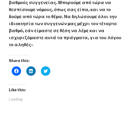
βαθµούς συγγενείας. Μπορούµε από τώρα να
θεσπίσουµε νόµους, όπως σας είπα, και να το
δούµε από τώρα το θέµα. Να δηλώσουµε όλοι την
ιδιοκτησία των συγγενών µας µέχρι τον τέταρτο
βαθµό, εάν είµαστε σε θέση να λέµε και να
ισχυριζόµαστε αυτά τα πράγµατα, για του λόγου
το αληθές
».
Share this:
C
C
C
l
l
l
i
i
i
c
c
c
k
k
k
t
t
t
Like this:
o
o
o
s
s
s
Loading...
h
h
h
a
a
a
r
r
r
e
e
e
o
o
o
n
n
n
F
L
T
a
i
w
c
n
i