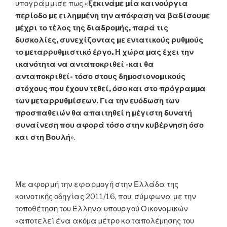
υπογράμμισε πως «
ξεκινάµε µία καινούργια
περίοδο µε ειληµµένη την απόφαση να βαδίσουµε
µέχρι το τέλος της διαδροµής, παρά τις
δυσκολίες, συνεχίζοντας µε εντατικούς ρυθµούς
το µεταρρυθµιστικό έργο. Η χώρα µας έχει την
ικανότητα να ανταποκριθεί -και θα
ανταποκριθεί- τόσο στους δηµοσιονοµικούς
στόχους που έχουν τεθεί, όσο και στο πρόγραµµα
των µεταρρυθµίσεων. Για την ευόδωση των
προσπαθειών θα απαιτηθεί η µέγιστη δυνατή
συναίνεση που αφορά τόσο στην κυβέρνηση όσο
και στη Βουλή
».
Με αφορμή την εφαρµογή στην Ελλάδα της
κοινοτικής οδηγίας 2011/16, που, σύμφωνα με την
τοποθέτηση του Έλληνα υπουργού Οικονομικών
«αποτελεί ένα ακόµα µέτρο καταπολέµησης του