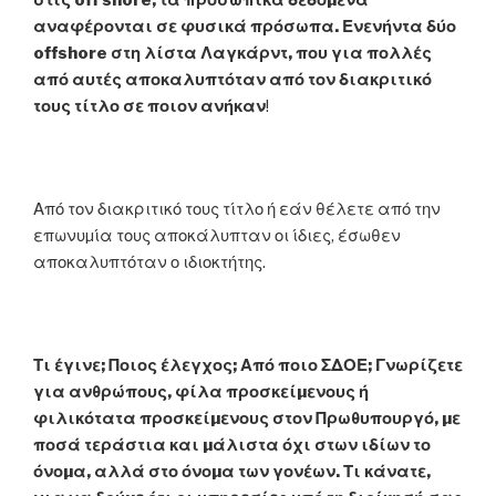
στις off shore, τα προσωπικά δεδοµένα
αναφέρονται σε φυσικά πρόσωπα. Ενενήντα δύο
offshore στη λίστα Λαγκάρντ, που για πολλές
από αυτές αποκαλυπτόταν από τον διακριτικό
τους τίτλο σε ποιον ανήκαν
!
Από τον διακριτικό τους τίτλο ή εάν θέλετε από την
επωνυµία τους αποκάλυπταν οι ίδιες, έσωθεν
αποκαλυπτόταν ο ιδιοκτήτης.
Τι έγινε; Ποιος έλεγχος; Από ποιο ΣΔΟΕ; Γνωρίζετε
για ανθρώπους, φίλα προσκείµενους ή
φιλικότατα προσκείµενους στον Πρωθυπουργό, µε
ποσά τεράστια και µάλιστα όχι στων ιδίων το
όνοµα, αλλά στο όνοµα των γονέων. Τι κάνατε,