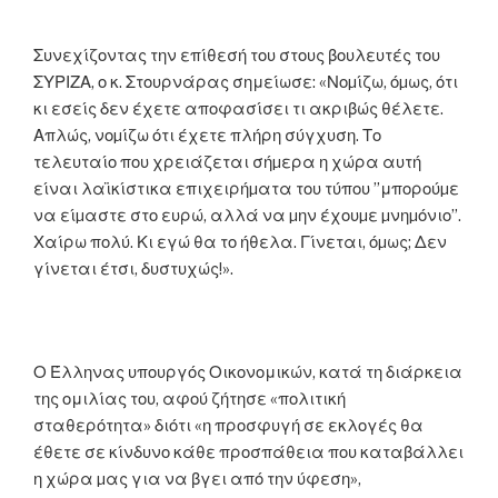
Συνεχίζοντας την επίθεσή του στους βουλευτές του
ΣΥΡΙΖΑ, ο κ. Στουρνάρας σημείωσε: «Νοµίζω, όµως, ότι
κι εσείς δεν έχετε αποφασίσει τι ακριβώς θέλετε.
Απλώς, νοµίζω ότι έχετε πλήρη σύγχυση. Το
τελευταίο που χρειάζεται σήµερα η χώρα αυτή
είναι λαϊκίστικα επιχειρήµατα του τύπου ”μπορούµε
να είµαστε στο ευρώ, αλλά να µην έχουµε µνηµόνιο”.
Χαίρω πολύ. Κι εγώ θα το ήθελα. Γίνεται, όµως; Δεν
γίνεται έτσι, δυστυχώς!».
Ο Έλληνας υπουργός Οικονομικών, κατά τη διάρκεια
της ομιλίας του, αφού ζήτησε «πολιτική
σταθερότητα» διότι «η προσφυγή σε εκλογές θα
έθετε σε κίνδυνο κάθε προσπάθεια που καταβάλλει
η χώρα µας για να βγει από την ύφεση»,