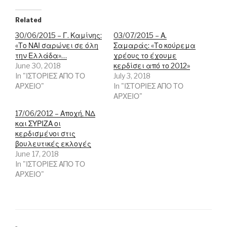
e
k
t
b
e
t
o
d
e
Related
o
I
r
k
n
(
30/06/2015 – Γ. Καμίνης:
03/07/2015 – Α.
(
(
O
«Το ΝΑΙ σαρώνει σε όλη
Σαμαράς: «Το κούρεμα
O
O
p
p
p
e
την Ελλάδα»…
χρέους το έχουμε
e
e
n
June 30, 2018
n
n
s
κερδίσει από το 2012»
s
s
i
In "ΙΣΤΟΡΙΕΣ ΑΠΟ ΤΟ
July 3, 2018
i
i
n
n
n
n
ΑΡΧΕΙΟ"
In "ΙΣΤΟΡΙΕΣ ΑΠΟ ΤΟ
n
n
e
ΑΡΧΕΙΟ"
e
e
w
w
w
w
w
w
i
17/06/2012 – Αποχή, ΝΔ
i
i
n
και ΣΥΡΙΖΑ οι
n
n
d
d
d
o
κερδισμένοι στις
o
o
w
βουλευτικές εκλογές
w
w
)
)
)
June 17, 2018
In "ΙΣΤΟΡΙΕΣ ΑΠΟ ΤΟ
ΑΡΧΕΙΟ"