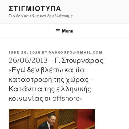
Skip
ΣΤΙΓΜΙΟΤΥΠΑ
to
Για όσα κοιτάμε και δεν βλέπουμε
content
Menu
POSTED
JUNE 26, 2018
BY
VASKOUFO@GMAIL.COM
ON
26/06/2013 – Γ. Στουρνάρας:
«Εγώ δεν βλέπω καµία
καταστροφή της χώρας –
Κατάντια της ελληνικής
κοινωνίας οι offshore»