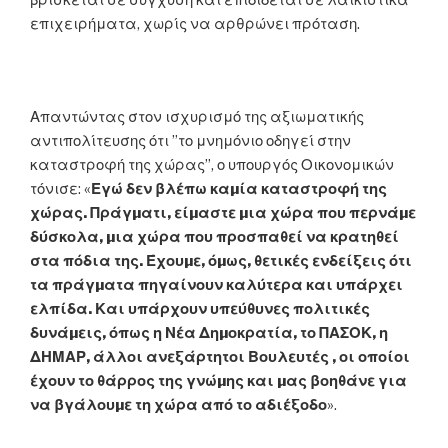
βρίσκεται σε σύγχυση και επιδίδεται σε λαϊκίστικα
επιχειρήματα, χωρίς να αρθρώνει πρόταση.
Απαντώντας στον ισχυρισμό της αξιωματικής
αντιπολίτευσης ότι ”το μνημόνιο οδηγεί στην
καταστροφή της χώρας”, ο υπουργός Οικονομικών
τόνισε: «
Εγώ δεν βλέπω καµία καταστροφή της
χώρας. Πράγµατι, είµαστε µια χώρα που περνάµε
δύσκολα, µια χώρα που προσπαθεί να κρατηθεί
στα πόδια της. Έχουµε, όµως, θετικές ενδείξεις ότι
τα πράγµατα πηγαίνουν καλύτερα και υπάρχει
ελπίδα. Και υπάρχουν υπεύθυνες πολιτικές
δυνάµεις, όπως η Νέα Δηµοκρατία, το ΠΑΣΟΚ, η
ΔΗΜΑΡ, άλλοι ανεξάρτητοι Βουλευτές , οι οποίοι
έχουν το θάρρος της γνώµης και µας βοηθάνε για
να βγάλουµε τη χώρα από το αδιέξοδο
».