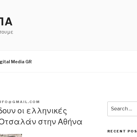
ΠΑ
έπουμε
gital Media GR
UFO@GMAIL.COM
Search
δουν οι ελληνικές
for:
 Οτσαλάν στην Αθήνα
RECENT PO