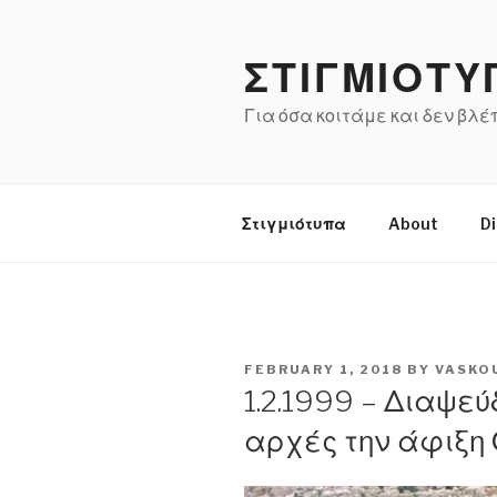
Skip
to
ΣΤΙΓΜΙΟΤΥ
content
Για όσα κοιτάμε και δεν βλ
Στιγμιότυπα
About
Di
POSTED
FEBRUARY 1, 2018
BY
VASKO
ON
1.2.1999 – Διαψεύ
αρχές την άφιξη