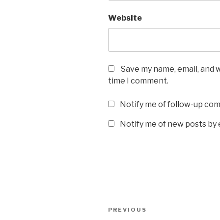
Website
Save my name, email, and w
time I comment.
Notify me of follow-up co
Notify me of new posts by 
Post
Previous
PREVIOUS