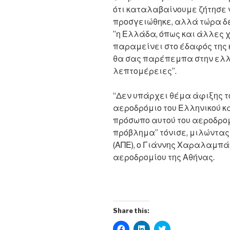
ότι καταλαβαίνουμε ζήτησε 
προσγειώθηκε, αλλά τώρα δε
”η Ελλάδα, όπως και άλλες 
παραμείνει στο έδαφός της κ
θα σας παρέπεμπα στην ελλη
λεπτομέρειες”.
“Δεν υπάρχει θέμα άφιξης το
αεροδρόμιο του Ελληνικού κ
πρόσωπο αυτού του αεροδρομί
πρόβλημα” τόνισε, μιλώντας
(ΑΠΕ), ο Γιάννης Χαραλαμπά
αεροδρομίου της Αθήνας.
Share this:
C
C
C