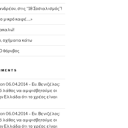
δρέου, στις “18 Σοσιαλισμός”!
το μικρό καφέ….»
ρακαλώ!
, οχήματα κάτω
 Ο θόρυβος
MMENTS
on
06.04.2014 – Ευ. Βενιζέλος:
κό λάθος να αμφισβητούμε οι
ην Ελλάδα ότι το χρέος είναι
on
06.04.2014 – Ευ. Βενιζέλος:
κό λάθος να αμφισβητούμε οι
ην Ελλάδα ότι το χρέος είναι