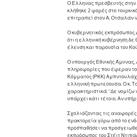
Ο Έλληνας πρεσβευτής στην 
κλήθηκε 2 φορές στο τουρκικ
επιτραπεί στον Α. Οτσαλάν 
Ο κυβερνητικός εκπρόσωπος
ότι η ελληνική κυβέρνηση δε 
έλευση και παρουσία του Κού
Ο υπουργός Εθνικής Άμυνας,
πληροφορίες που έφεραν τον
Κόμματος (ΡΚΚ) Αμπντουλάχ 
ελληνική πρωτεύουσα. Ο κ. 
χαρακτηριστικά: “Δε νομίζω 
υπάρχει κάτι τέτοιο. Αν υπήρ
Σχολιάζοντας τις αναφορές
πρακτορεία γύρω από το ενδ
προσπαθήσει να προσγειωθεί
εκπρόσωπος του Στέιτ Ντιπά