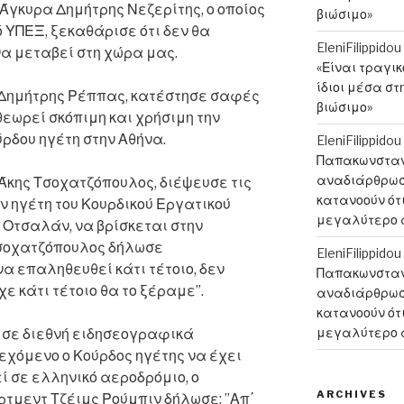
Άγκυρα Δημήτρης Νεζερίτης, ο οποίος
βιώσιμο»
ό ΥΠΕΞ, ξεκαθάρισε ότι δεν θα
EleniFilippidou
να μεταβεί στη χώρα μας.
«Είναι τραγι
ίδιοι μέσα στ
 Δημήτρης Ρέππας, κατέστησε σαφές
βιώσιμο»
θεωρεί σκόπιμη και χρήσιμη την
ρδου ηγέτη στην Αθήνα.
EleniFilippidou
Παπακωνσταντ
αναδιάρθρωση
 Άκης Τσοχατζόπουλος, διέψευσε τις
κατανοούν ότι
 ηγέτη του Κουρδικού Εργατικού
μεγαλύτερο 
Οτσαλάν, να βρίσκεται στην
Τσοχατζόπουλος δήλωσε
EleniFilippidou
να επαληθευθεί κάτι τέτοιο, δεν
Παπακωνσταντ
χε κάτι τέτοιο θα το ξέραμε”.
αναδιάρθρωση
κατανοούν ότι
μεγαλύτερο 
 σε διεθνή ειδησεογραφικά
εχόμενο ο Κούρδος ηγέτης να έχει
 σε ελληνικό αεροδρόμιο, ο
ARCHIVES
ρτμεντ Τζέιμς Ρούμπιν δήλωσε: ”Απ΄