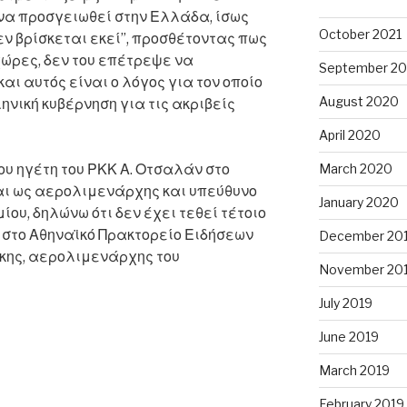
να προσγειωθεί στην Ελλάδα, ίσως
October 2021
ν βρίσκεται εκεί”, προσθέτοντας πως
χώρες, δεν του επέτρεψε να
September 20
αι αυτός είναι ο λόγος για τον οποίο
August 2020
νική κυβέρνηση για τις ακριβείς
April 2020
υ ηγέτη του ΡΚΚ Α. Οτσαλάν στο
March 2020
αι ως αερολιμενάρχης και υπεύθυνο
January 2020
ου, δηλώνω ότι δεν έχει τεθεί τέτοιο
 στο Αθηναϊκό Πρακτορείο Ειδήσεων
December 20
κης, αερολιμενάρχης του
November 20
July 2019
June 2019
March 2019
February 2019