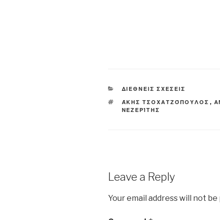
n
n
d
d
d
o
o
o
w
w
w
)
)
)
CATEGORIES
ΔΙΕΘΝΕΙΣ ΣΧΕΣΕΙΣ
TAGS
ΆΚΗΣ ΤΣΟΧΑΤΖΌΠΟΥΛΟΣ
,
Α
ΝΕΖΕΡΊΤΗΣ
Leave a Reply
Your email address will not be