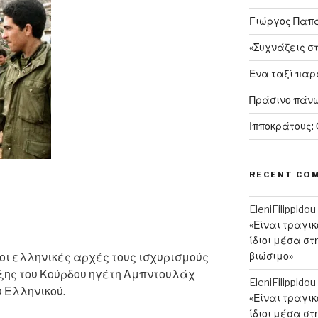
Γιώργος Παπαν
«Συχνάζεις σ
Ένα ταξί πα
Πράσινο πάνω
Ιπποκράτους:
RECENT CO
EleniFilippidou
«Είναι τραγι
ίδιοι μέσα στ
βιώσιμο»
ι ελληνικές αρχές τους ισχυρισμούς
ιξης του Κούρδου ηγέτη Αμπντουλάχ
EleniFilippidou
 Ελληνικού.
«Είναι τραγι
ίδιοι μέσα στ