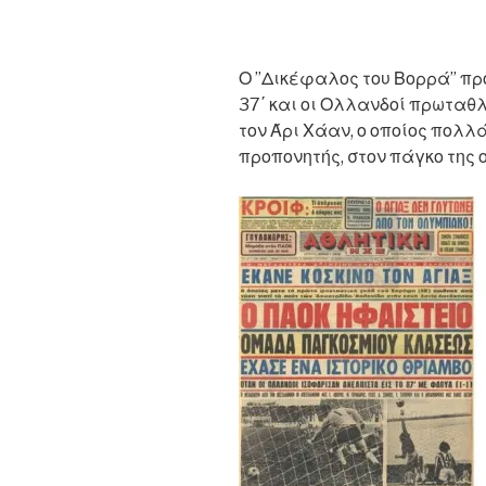
Ο ”Δικέφαλος του Βορρά” πρ
37΄ και οι Ολλανδοί πρωταθ
τον Άρι Χάαν, ο οποίος πολλ
προπονητής, στον πάγκο της