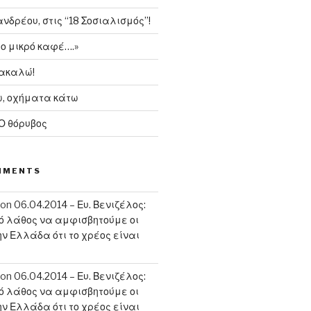
δρέου, στις “18 Σοσιαλισμός”!
το μικρό καφέ….»
ρακαλώ!
, οχήματα κάτω
 Ο θόρυβος
MMENTS
on
06.04.2014 – Ευ. Βενιζέλος:
κό λάθος να αμφισβητούμε οι
ην Ελλάδα ότι το χρέος είναι
on
06.04.2014 – Ευ. Βενιζέλος:
κό λάθος να αμφισβητούμε οι
ην Ελλάδα ότι το χρέος είναι