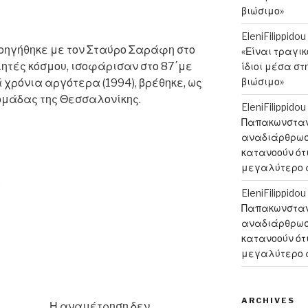
βιώσιμο»
EleniFilippidou
οηγήθηκε με τον Σταύρο Σαράφη στο
«Είναι τραγι
λητές κόσμου, ισοφάρισαν στο 87΄με
ίδιοι μέσα στ
βιώσιμο»
ά χρόνια αργότερα (1994), βρέθηκε, ως
 ομάδας της Θεσσαλονίκης.
EleniFilippidou
Παπακωνσταντ
αναδιάρθρωση
κατανοούν ότι
μεγαλύτερο 
EleniFilippidou
Παπακωνσταντ
αναδιάρθρωση
κατανοούν ότι
μεγαλύτερο 
ARCHIVES
Η αναμέτρηση δεν