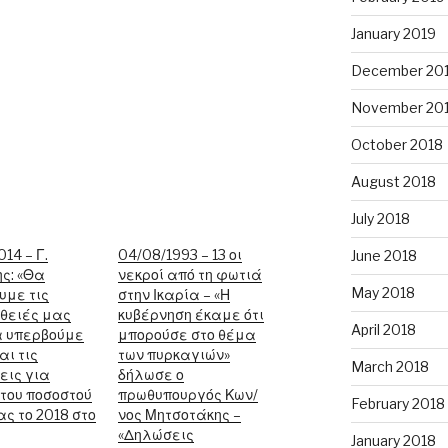
January 2019
December 20
November 20
October 2018
August 2018
July 2018
14 – Γ.
04/08/1993 – 13 οι
June 2018
ς: «Θα
νεκροί από τη φωτιά
May 2018
υμε τις
στην Ικαρία – «Η
θειές μας
κυβέρνηση έκαμε ότι
April 2018
α υπερβούμε
μπορούσε στο θέμα
αι τις
των πυρκαγιών»
March 2018
εις για
δήλωσε ο
του ποσοστού
πρωθυπουργός Κων/
February 2018
ς το 2018 στο
νος Μητσοτάκης –
«Δηλώσεις
January 2018