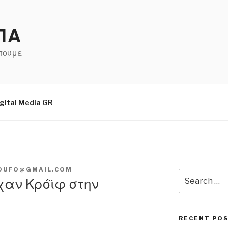
ΠΑ
έπουμε
gital Media GR
OUFO@GMAIL.COM
Search
όχαν Κρόϊφ στην
for:
RECENT PO