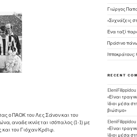
Γιώργος Παπαν
«Συχνάζεις σ
Ένα ταξί πα
Πράσινο πάνω
Ιπποκράτους:
RECENT CO
EleniFilippidou
«Είναι τραγι
ίδιοι μέσα στ
βιώσιμο»
ας ο ΠΑΟΚ του Λες Σάνον και του
EleniFilippidou
ώνα, αναδεικνύεται ισόπαλος (1-1) με
«Είναι τραγι
 και του Γιόχαν Κρόϊφ.
ίδιοι μέσα στ