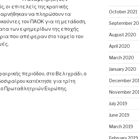
, οι επιτελείς της κρατικής
October 2021
 αρνήθηκαν να πληρώσουν τα
ικούντες του ΠΑΟΚ για τη μετάδοση,
September 20
ατα των εφημερίδων της εποχής
August 2020
ήρια που απέφεραν στο ταμείο του
μές.
April 2020
March 2020
January 2020
φαιρικής περιόδου, στο Βελιγράδι, ο
December 20
δοσφαίρου κατέκτησε για τρίτη
ο Πρωταθλητριών Ευρώπης.
November 20
July 2019
June 2019
March 2019
February 2019