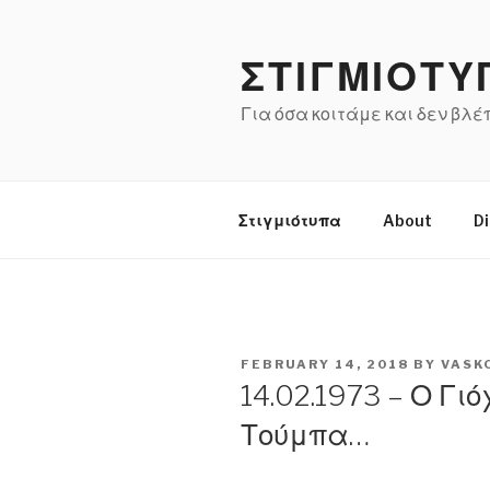
Skip
to
ΣΤΙΓΜΙΟΤΥ
content
Για όσα κοιτάμε και δεν βλ
Στιγμιότυπα
About
Di
POSTED
FEBRUARY 14, 2018
BY
VASK
ON
14.02.1973 – Ο Γι
Τούμπα…