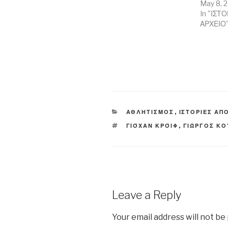
o
o
w
May 8, 
w
w
)
In "ΙΣΤ
)
)
ΑΡΧΕΙΟ
CATEGORIES
ΑΘΛΗΤΙΣΜΟΣ
,
ΙΣΤΟΡΙΕΣ ΑΠ
TAGS
ΓΙΌΧΑΝ ΚΡΌΙΦ
,
ΓΙΏΡΓΟΣ Κ
Leave a Reply
Your email address will not be