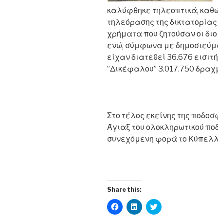
καλύφθηκε τηλεοπτικά, καθώς
τηλεόρασης της δικτατορίας
χρήματα που ζητούσαν οι διο
ενώ, σύμφωνα με δημοσιεύμ
είχαν διατεθεί 36.676 εισιτ
”Δικέφαλου” 3.017.750 δραχ
Στο τέλος εκείνης της ποδοσ
Άγιαξ του ολοκληρωτικού πο
συνεχόμενη φορά το Κύπελλ
Share this:
C
C
C
l
l
l