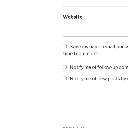
Website
Save my name, email, and w
time I comment.
Notify me of follow-up co
Notify me of new posts by 
Post