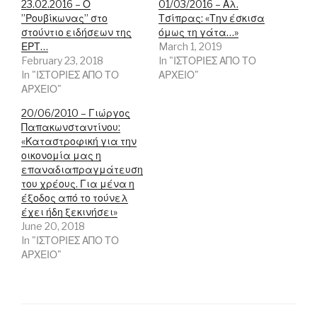
k
n
(
23.02.2016 – Ο
01/03/2016 – Αλ.
(
(
O
”Ρουβίκωνας” στο
Τσίπρας: «Την έσκισα
O
O
p
p
p
e
στούντιο ειδήσεων της
όμως τη γάτα…»
e
e
n
ΕΡΤ…
n
n
s
March 1, 2019
s
s
i
February 23, 2018
In "ΙΣΤΟΡΙΕΣ ΑΠΟ ΤΟ
i
i
n
n
n
n
In "ΙΣΤΟΡΙΕΣ ΑΠΟ ΤΟ
ΑΡΧΕΙΟ"
n
n
e
ΑΡΧΕΙΟ"
e
e
w
w
w
w
w
w
i
20/06/2010 – Γιώργος
i
i
n
Παπακωνσταντίνου:
n
n
d
d
d
o
«Καταστροφική για την
o
o
w
οικονομία μας η
w
w
)
)
)
επαναδιαπραγμάτευση
του χρέους. Για μένα η
έξοδος από το τούνελ
έχει ήδη ξεκινήσει»
June 20, 2018
In "ΙΣΤΟΡΙΕΣ ΑΠΟ ΤΟ
ΑΡΧΕΙΟ"