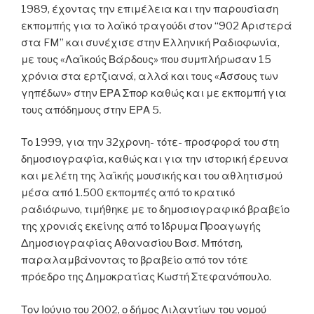
1989, έχοντας την επιμέλεια και την παρουσίαση
εκπομπής για το λαϊκό τραγούδι στον “902 Αριστερά
στα FM” και συνέχισε στην Ελληνική Ραδιοφωνία,
με τους «Λαϊκούς Βάρδους» που συμπλήρωσαν 15
χρόνια στα ερτζιανά, αλλά και τους «Άσσους των
γηπέδων» στην ΕΡΑ Σπορ καθώς και με εκπομπή για
τους απόδημους στην ΕΡΑ 5.
Το 1999, για την 32χρονη- τότε- προσφορά του στη
δημοσιογραφία, καθώς και για την ιστορική έρευνα
και μελέτη της λαϊκής μουσικής και του αθλητισμού
μέσα από 1.500 εκπομπές από το κρατικό
ραδιόφωνο, τιμήθηκε με το δημοσιογραφικό βραβείο
της χρονιάς εκείνης από το Ίδρυμα Προαγωγής
Δημοσιογραφίας Αθανασίου Βασ. Μπότση,
παραλαμβάνοντας το βραβείο από τον τότε
πρόεδρο της Δημοκρατίας Κωστή Στεφανόπουλο.
Τον Ιούνιο του 2002, ο δήμος Λιλαντίων
του νομού