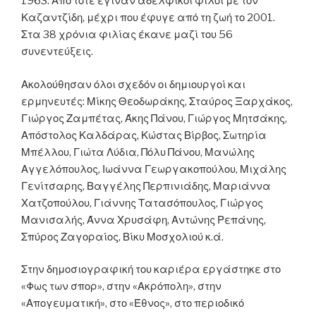
1963. Από τότε έγιναν αδελφικοί φίλοι με τον
Καζαντζίδη, μέχρι που έφυγε από τη ζωή το 2001.
Στα 38 χρόνια φιλίας έκανε μαζί του 56
συνεντεύξεις.
Ακολούθησαν όλοι σχεδόν οι δημιουργοί και
ερμηνευτές: Μίκης Θεοδωράκης, Σταύρος Ξαρχάκος,
Γιώργος Ζαμπέτας, Άκης Πάνου, Γιώργος Μητσάκης,
Απόστολος Καλδάρας, Κώστας Βίρβος, Σωτηρία
Μπέλλου, Γιώτα Λύδια, Πόλυ Πάνου, Μανώλης
Αγγελόπουλος, Ιωάννα Γεωργακοπούλου, Μιχάλης
Γενίτσαρης, Βαγγέλης Περπινιάδης, Μαριάννα
Χατζοπούλου, Γιάννης Τατασόπουλος, Γιώργος
Μανισαλής, Άννα Χρυσάφη, Αντώνης Ρεπάνης,
Σπύρος Ζαγοραίος, Βίκυ Μοσχολιού κ.ά.
Στην δημοσιογραφική του καριέρα εργάστηκε στο
«Φως των σπορ», στην «Ακρόπολη», στην
«Απογευματική», στο «Έθνος», στο περιοδικό