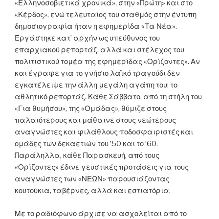
«Ελληνοσοβιετικά χρονικά», στην «Πρώτη» και στο
«Κέρδος», ενώ τελευταίος του σταθμός στην έντυπη
δημοσιογραφία ήταν η εφημερίδα «Τα Νέα».
Εργάστηκε κατ’ αρχήν ως υπεύθυνος του
επαρχιακού ρεπορτάζ, αλλά και στέλεχος του
πολιτιστικού τομέα της εφημερίδας «Ορίζοντες». Αν
και έγραφε για το γνήσιο λαϊκό τραγούδι δεν
εγκατέλειψε την άλλη μεγάλη αγάπη του: το
αθλητικό ρεπορτάζ. Κάθε Σάββατο, από τη στήλη του
«Για θυμήσου», της «Ομάδας», θύμιζε στους
παλαιότερους και μάθαινε στους νεώτερους
αναγνώστες και φιλάθλους ποδοσφαιριστές και
ομάδες των δεκαετιών του ’50 και το ’60.
Παράληλλα, κάθε Παρασκευή, από τους
«Ορίζοντες» έδινε γευστικές προτάσεις για τους
αναγνώστες των «ΝΕΩΝ» παρουσιάζοντας
κουτούκια, ταβέρνες, αλλά και εστιατόρια.
Με το ραδιόφωνο άρχισε να ασχολείται από το