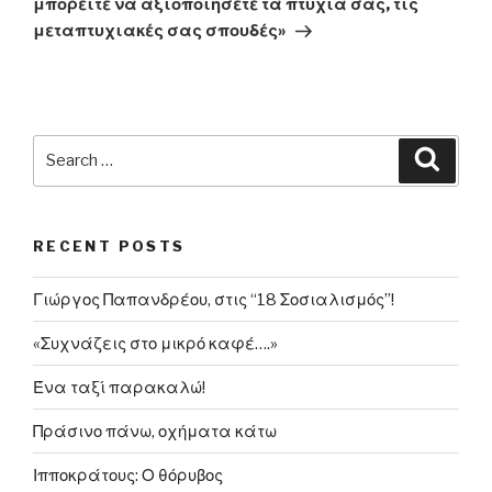
μπορείτε να αξιοποιήσετε τα πτυχία σας, τις
μεταπτυχιακές σας σπουδές»
Search
Searc
for:
RECENT POSTS
Γιώργος Παπανδρέου, στις “18 Σοσιαλισμός”!
«Συχνάζεις στο μικρό καφέ….»
Ένα ταξί παρακαλώ!
Πράσινο πάνω, οχήματα κάτω
Ιπποκράτους: Ο θόρυβος