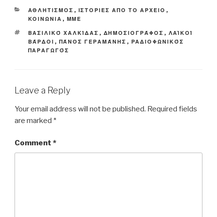
CATEGORIES
ΑΘΛΗΤΙΣΜΟΣ
,
ΙΣΤΟΡΙΕΣ ΑΠΟ ΤΟ ΑΡΧΕΙΟ
,
ΚΟΙΝΩΝΙΑ
,
ΜΜΕ
TAGS
ΒΑΣΙΛΙΚΌ ΧΑΛΚΊΔΑΣ
,
ΔΗΜΟΣΙΟΓΡΆΦΟΣ
,
ΛΑΪΚΟΊ
ΒΆΡΔΟΙ
,
ΠΆΝΟΣ ΓΕΡΑΜΆΝΗΣ
,
ΡΑΔΙΟΦΩΝΙΚΌΣ
ΠΑΡΑΓΩΓΌΣ
Leave a Reply
Your email address will not be published.
Required fields
are marked
*
Comment
*