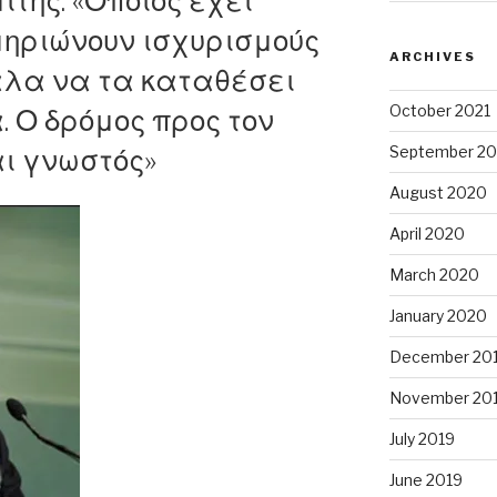
μίτης: «Όποιος έχει
μηριώνουν ισχυρισμούς
ARCHIVES
ρα
αλα να τα καταθέσει
October 2021
 Ο δρόμος προς τον
τα…”
September 20
ι γνωστός»
August 2020
April 2020
March 2020
January 2020
December 20
November 20
July 2019
June 2019