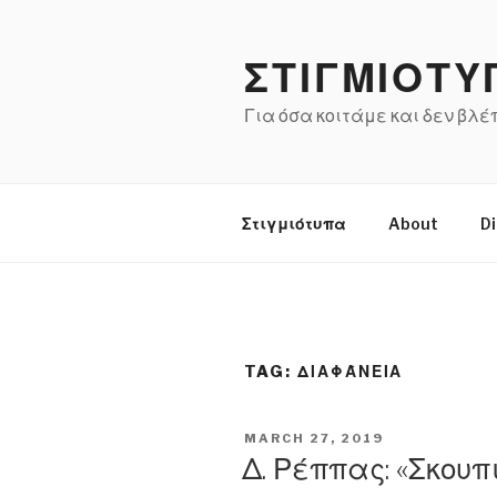
Skip
to
ΣΤΙΓΜΙΟΤΥ
content
Για όσα κοιτάμε και δεν βλ
Στιγμιότυπα
About
Di
TAG:
ΔΙΑΦΆΝΕΙΑ
POSTED
MARCH 27, 2019
ON
Δ. Ρέππας: «Σκουπ