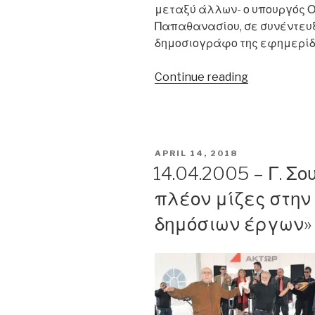
μεταξύ άλλων- ο υπουργός Ο
Παπαθανασίου, σε συνέντευ
δημοσιογράφο της εφημερίδα
“05.05.2009
Continue reading
–
Γ.
Παπαθανασί
«Διαψεύσθη
POSTED
APRIL 14, 2018
οι
ON
14.04.2005 – Γ. Σ
Κασσάνδρε
πλέον μίζες στην
που
προέβλεπα
δημόσιων έργων»
ότι
θα
χρειαζόταν
να
καταφύγου
στο