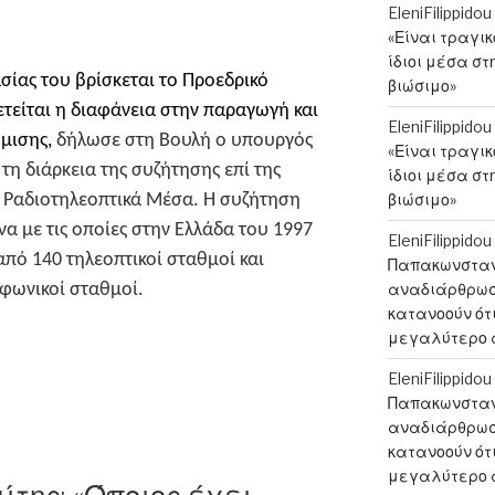
EleniFilippidou
«Είναι τραγι
ίδιοι μέσα στ
ασίας του βρίσκεται το Προεδρικό
βιώσιμο»
τείται η διαφάνεια στην παραγωγή και
EleniFilippidou
ήμισης,
δήλωσε στη Βουλή ο υπουργός
«Είναι τραγι
τη διάρκεια της συζήτησης επί της
ίδιοι μέσα στ
α Ραδιοτηλεοπτικά Μέσα. Η συζήτηση
βιώσιμο»
α με τις οποίες στην Ελλάδα του 1997
EleniFilippidou
πό 140 τηλεοπτικοί σταθμοί και
Παπακωνσταντ
φωνικοί σταθμοί.
αναδιάρθρωση
κατανοούν ότι
μεγαλύτερο 
EleniFilippidou
ιτα
Παπακωνσταντ
αναδιάρθρωση
αι
κατανοούν ότι
μεγαλύτερο 