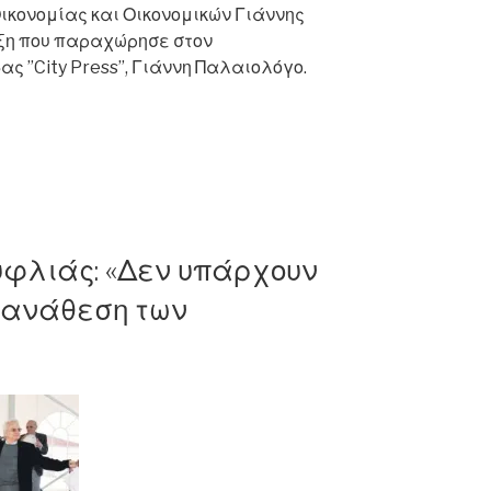
ικονομίας και Οικονομικών Γιάννης
ξη που παραχώρησε στον
ς ”City Press”, Γιάννη Παλαιολόγο.
ου:
καν
ουφλιάς: «Δεν υπάρχουν
ς
 ανάθεση των
ν
με