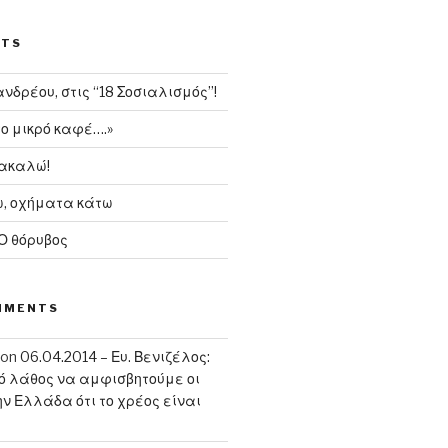
STS
δρέου, στις “18 Σοσιαλισμός”!
το μικρό καφέ….»
ρακαλώ!
, οχήματα κάτω
 Ο θόρυβος
MMENTS
on
06.04.2014 – Ευ. Βενιζέλος:
κό λάθος να αμφισβητούμε οι
ην Ελλάδα ότι το χρέος είναι