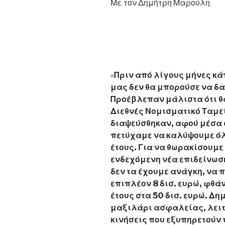
Με τον Δημήτρη Μαρούλη
«
Πριν από λίγους μήνες κά
μας δεν θα μπορούσε να δα
Προέβλεπαν μάλιστα ότι θ
Διεθνές Νομισματικό Ταμε
διαψεύσθηκαν, αφού μέσα 
πετύχαμε να καλύψουμε όλ
έτους. Για να θωρακίσουμε
ενδεχόμενη νέα επιδείνωση
δεν τα έχουμε ανάγκη, να
επιπλέον 8 δισ. ευρώ, φθά
έτους στα 50 δισ. ευρώ. Δ
μαξιλάρι ασφαλείας, λειτ
κινήσεις που εξυπηρετούν