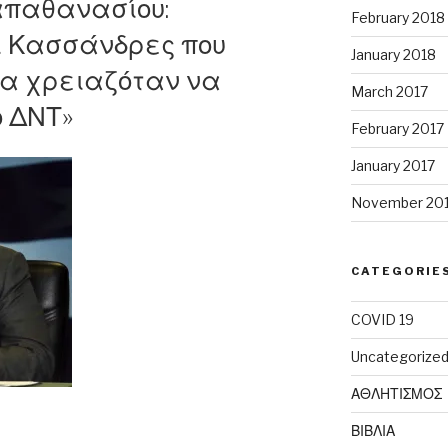
Παπαθανασίου:
February 2018
ι Κασσάνδρες που
January 2018
υν
θα χρειαζόταν να
ς
March 2017
 ΔΝΤ»
February 2017
January 2017
November 20
CATEGORIE
.
COVID 19
Uncategorize
ΑΘΛΗΤΙΣΜΟΣ
α
ΒΙΒΛΙΑ