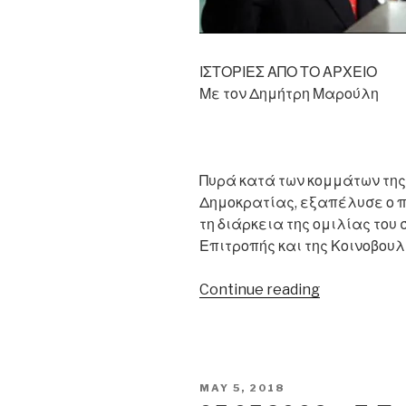
ΙΣΤΟΡΙΕΣ ΑΠΟ ΤΟ ΑΡΧΕΙΟ
Με τον Δημήτρη Μαρούλη
Πυρά κατά των κομμάτων της
Δημοκρατίας, εξαπέλυσε ο 
τη διάρκεια της ομιλίας του 
Επιτροπής και της Κοινοβου
“15.05.1998
Continue reading
–
Κ.
Σημίτης:
«Όποιος
POSTED
MAY 5, 2018
έχει
ON