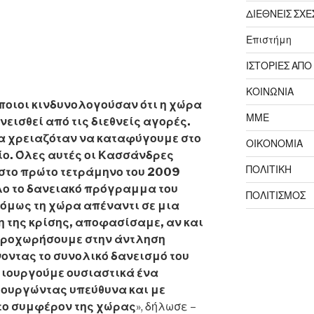
ΔΙΕΘΝΕΙΣ ΣΧΕ
Επιστήμη
ΙΣΤΟΡΙΕΣ ΑΠΟ
ΚΟΙΝΩΝΙΑ
ποιοι κινδυνολογούσαν ότι η χώρα
ΜΜΕ
νεισθεί από τις διεθνείς αγορές.
α χρειαζόταν να καταφύγουμε στο
ΟΙΚΟΝΟΜΙΑ
ίο. Όλες αυτές οι Κασσάνδρες
ΠΟΛΙΤΙΚΗ
στο πρώτο τετράμηνο του 2009
ο το δανειακό πρόγραμμα του
ΠΟΛΙΤΙΣΜΟΣ
 όμως τη χώρα απέναντι σε μια
 της κρίσης, αποφασίσαμε, αν και
 προχωρήσουμε στην άντληση
νοντας το συνολικό δανεισμό του
ημιουργούμε ουσιαστικά ένα
ουργώντας υπεύθυνα και με
 το συμφέρον της χώρας
», δήλωσε –