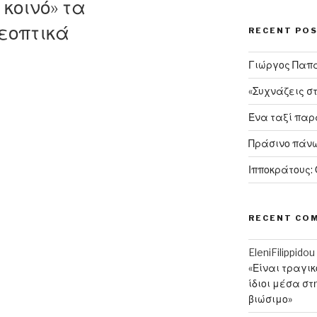
κοινό» τα
εοπτικά
RECENT PO
Γιώργος Παπαν
«Συχνάζεις σ
Ένα ταξί πα
Πράσινο πάνω
Ιπποκράτους:
RECENT CO
EleniFilippidou
«Είναι τραγι
ίδιοι μέσα στ
βιώσιμο»