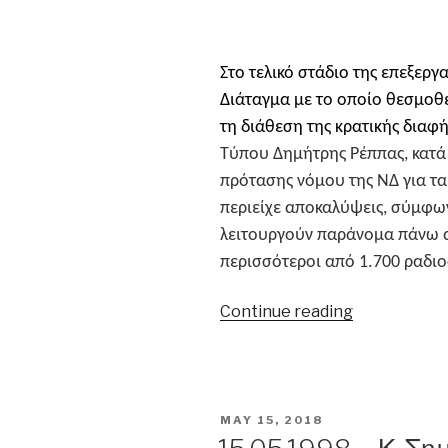
Στο τελικό στάδιο της επεξεργ
Διάταγμα με το οποίο θεσμοθε
τη διάθεση της κρατικής διαφ
Τύπου Δημήτρης Ρέππας, κατά 
πρότασης νόμου της ΝΔ για τ
περιείχε αποκαλύψεις, σύμφων
λειτουργούν παράνομα πάνω α
περισσότεροι από 1.700 ραδιο
“Δ.
Continue reading
Ρέππας:
«Σκουπιδόπ
που
προσφέρετ
POSTED
MAY 15, 2018
στο
ON