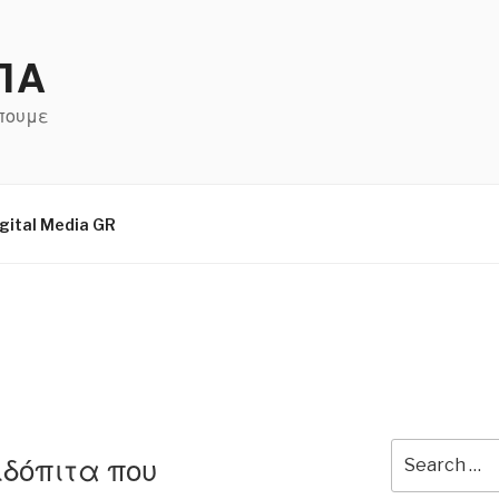
ΠΑ
έπουμε
gital Media GR
Search
ιδόπιτα που
for: