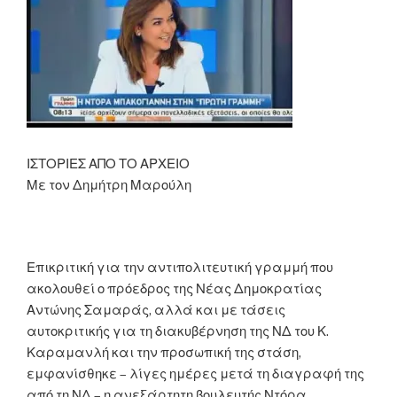
αντιμετωπίζουμε
την
πρωτοφανή
κρίση.
Σχέδιο
που
μας
επιτρέπει
ΙΣΤΟΡΙΕΣ ΑΠΟ ΤΟ ΑΡΧΕΙΟ
να
Με τον Δημήτρη Μαρούλη
είμαστε
σε
πιο
ασφαλή
Επικριτική για την αντιπολιτευτική γραμμή που
θέση
ακολουθεί ο πρόεδρος της Νέας Δημοκρατίας
από
Αντώνης Σαμαράς, αλλά και με τάσεις
πολλούς
αυτοκριτικής για τη διακυβέρνηση της ΝΔ του Κ.
εταίρους
Καραμανλή και την προσωπική της στάση,
στην
εμφανίσθηκε – λίγες ημέρες μετά τη διαγραφή της
ευρωζώνη»”
από τη ΝΔ – η ανεξάρτητη βουλευτής Ντόρα