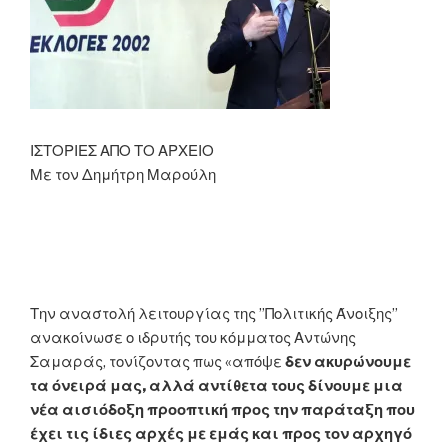
πάρτυ
που
γίνεται
είναι
το
μεγαλύτερο
σκάνδαλο
ΙΣΤΟΡΙΕΣ ΑΠΟ ΤΟ ΑΡΧΕΙΟ
το
Με τον Δημήτρη Μαρούλη
οποίο
υπάρχει»”
Την αναστολή λειτουργίας της ”Πολιτικής Άνοιξης”
ανακοίνωσε ο ιδρυτής του κόμματος Αντώνης
Σαμαράς, τονίζοντας πως «απόψε
δεν ακυρώνουμε
τα όνειρά μας, αλλά αντίθετα τους δίνουμε μια
νέα αισιόδοξη προοπτική προς την παράταξη που
έχει τις ίδιες αρχές με εμάς και προς τον αρχηγό