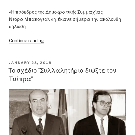
«Η πρόεδρος της Δημοκρατικής Συμμαχίας
Ντόρα Μπακογιάννη, έκανε σήμερα την ακόλουθη
δήλωση:
“08.03.2012
Continue reading
–
Ντ.
Μπακογιάννη:
POSTED
JANUARY 23, 2018
ON
«ΠΑΣΟΚ
Το σχέδιο “Συλλαλητήριο-διώξτε τον
και
Τσίπρα”
ΝΔ
κατέθεσαν
τροπολογία-
σκάνδαλο
με
την
οποία
χαρίζονται