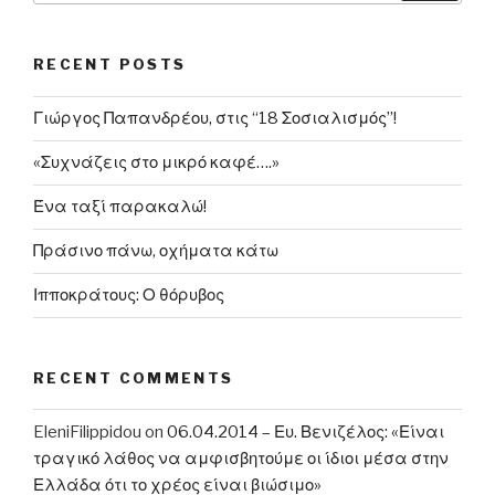
RECENT POSTS
Γιώργος Παπανδρέου, στις “18 Σοσιαλισμός”!
«Συχνάζεις στο μικρό καφέ….»
Ένα ταξί παρακαλώ!
Πράσινο πάνω, οχήματα κάτω
Ιπποκράτους: Ο θόρυβος
RECENT COMMENTS
EleniFilippidou
on
06.04.2014 – Ευ. Βενιζέλος: «Είναι
τραγικό λάθος να αμφισβητούμε οι ίδιοι μέσα στην
Ελλάδα ότι το χρέος είναι βιώσιμο»