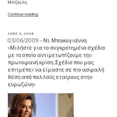
Μπιζόγλη.
“14/07/2010
Continue reading
–
Ντ.
Μπακογιάννη:
POSTED
JUNE 3, 2018
ON
«Οφείλουμε
03/06/2009 – Ντ. Μπακογιάννη:
εμείς
«Μιλήστε για το συγκροτημένο σχέδιο
οι
με το οποίο αντιμετωπίζουμε την
πολιτικοί
πρωτοφανή κρίση. Σχέδιο που μας
επιτέλους
επιτρέπει να είμαστε σε πιο ασφαλή
να
θέση από πολλούς εταίρους στην
σταματήσουμε
να
ευρωζώνη»
λέμε
παραμύθια»”