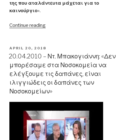
της που αταλάντευτα μάχεται για το
καινούργιο
».
“13.05.2004
Continue reading
–
«Η
κυβέρνηση
POSTED
APRIL 20, 2018
ON
του
20.04.2010 – Ντ. Μπακογιάννη: «Δεν
Κ.
μπορέσαμε στα Νοσοκομεία να
Καραμανλή
ελέγξουμε τις δαπάνες, είναι
εγγυάται
ιλιγγιώδεις οι δαπάνες των
την
Νοσοκομείων»
έξοδο
από
την
κρίση»
είπε
ο
Α.