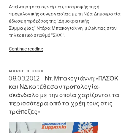
Απάντηση στα σενάρια επιστροφής της ή
προεκλογικής συνεργασίας με τη Νέα Δημοκρατία
έδωσε η πρόεδρος της ”Δημοκρατικής
Συμμαχίας” Ντόρα Μπακογιάννη, μιλώντας στον
τηλεοπτικό σταθμό ”ΣΚΑΪ”.
“01.04.2012
Continue reading
–
Ντ.
Μπακογιάννη:
POSTED
MARCH 8, 2018
ON
«Δεν
08.03.2012 – Ντ. Μπακογιάννη: «ΠΑΣΟΚ
με
και ΝΔ κατέθεσαν τροπολογία-
αφορά
σκάνδαλο με την οποία χαρίζονται τα
το
περισσότερα από τα χρέη τους στις
προσκλητήριο
τράπεζες»
του
κ.
Σαμαρά»”