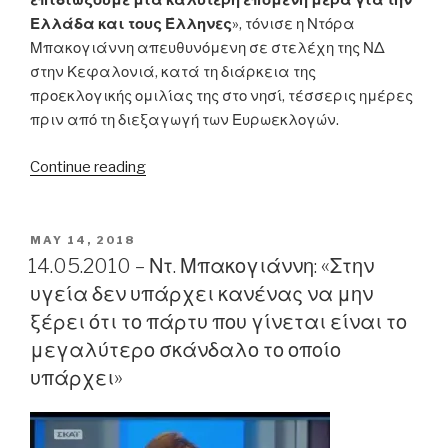
επιδιώξουμε μια καλύτερη επόμενη μέρα για την
Ελλάδα και τους Έλληνες
», τόνισε η Ντόρα
Μπακογιάννη απευθυνόμενη σε στελέχη της ΝΔ
στην Κεφαλονιά, κατά τη διάρκεια της
προεκλογικής ομιλίας της στο νησί, τέσσερις ημέρες
πριν από τη διεξαγωγή των Ευρωεκλογών.
“03/06/2009
Continue reading
–
Ντ.
Μπακογιάννη:
POSTED
MAY 14, 2018
ON
«Μιλήστε
14.05.2010 – Ντ. Μπακογιάννη: «Στην
για
υγεία δεν υπάρχει κανένας να μην
το
ξέρει ότι το πάρτυ που γίνεται είναι το
συγκροτημένο
μεγαλύτερο σκάνδαλο το οποίο
σχέδιο
υπάρχει»
με
το
οποίο