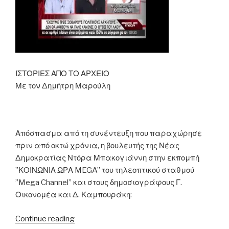
Σαμαράς
και
ανακοίνωσε
την
αναστολή
λειτουργίας
ΙΣΤΟΡΙΕΣ ΑΠΟ ΤΟ ΑΡΧΕΙΟ
της
Με τον Δημήτρη Μαρούλη
ΠΟΛ.ΑΝ.”
Απόσπασμα από τη συνέντευξη που παραχώρησε
πριν από οκτώ χρόνια, η βουλευτής της Νέας
Δημοκρατίας Ντόρα Μπακογιάννη στην εκπομπή
”ΚΟΙΝΩΝΙΑ ΩΡΑ MEGA” του τηλεοπτικού σταθμού
”Mega Channel” και στους δημοσιογράφους Γ.
Οικονομέα και Δ. Καμπουράκη:
“20.04.2010
Continue reading