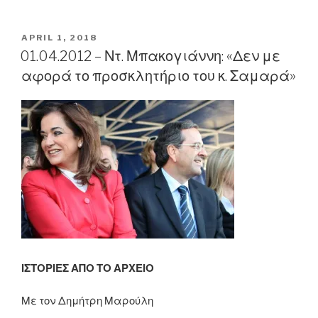
–
Ντ.
Μπακογιάννη:
POSTED
APRIL 1, 2018
ON
«Δεν
01.04.2012 – Ντ. Μπακογιάννη: «Δεν με
μπορέσαμε
αφορά το προσκλητήριο του κ. Σαμαρά»
στα
Νοσοκομεία
να
ελέγξουμε
τις
δαπάνες,
είναι
ιλιγγιώδεις
οι
δαπάνες
των
ΙΣΤΟΡΙΕΣ ΑΠΟ ΤΟ ΑΡΧΕΙΟ
Νοσοκομείων»”
Με τον Δημήτρη Μαρούλη