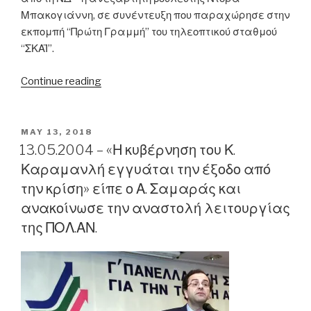
Μπακογιάννη, σε συνέντευξη που παραχώρησε στην
εκπομπή “Πρώτη Γραμμή” του τηλεοπτικού σταθμού
“ΣΚΑΪ”.
“14.05.2010
Continue reading
–
Ντ.
Μπακογιάννη:
POSTED
MAY 13, 2018
ON
«Στην
13.05.2004 – «Η κυβέρνηση του Κ.
υγεία
Καραμανλή εγγυάται την έξοδο από
δεν
την κρίση» είπε ο Α. Σαμαράς και
υπάρχει
ανακοίνωσε την αναστολή λειτουργίας
κανένας
της ΠΟΛ.ΑΝ.
να
μην
ξέρει
ότι
το